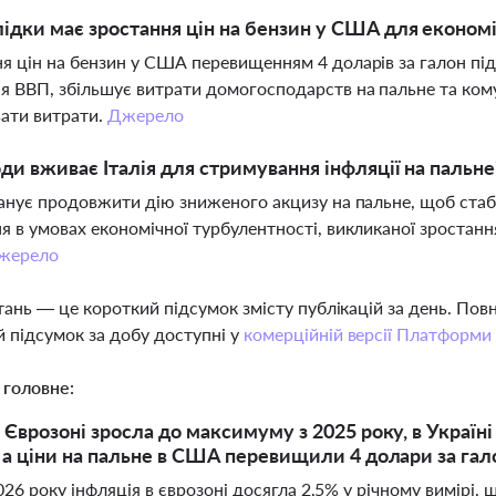
лідки має зростання цін на бензин у США для економ
я цін на бензин у США перевищенням 4 доларів за галон пі
я ВВП, збільшує витрати домогосподарств на пальне та ком
ати витрати.
Джерело
оди вживає Італія для стримування інфляції на пальне
ланує продовжити дію зниженого акцизу на пальне, щоб стабі
я в умовах економічної турбулентності, викликаної зростанн
жерело
тань — це короткий підсумок змісту публікацій за день. По
 підсумок за добу доступні у
комерційній версії Платформи
 головне:
 Єврозоні зросла до максимуму з 2025 року, в Україні
, а ціни на пальне в США перевищили 4 долари за га
026 року інфляція в єврозоні досягла 2,5% у річному вимірі,