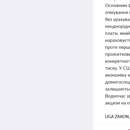
Основним фа
очікування
без урахува
неоднорідні
плати, який
нараховуєт
проте перш
прожиткови
конкретног
тиску. У С
економіку 
домогоспода
залишаютьс
Водночас ур
акцизи на 
LIGA ZAKON