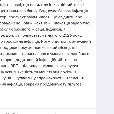
лікт в Ірані, що посилило інфляційний тиск і
центрального банку. Водночас базова інфляція
кторі послуг сповільнилося, що свідчить про
апроваджено новий механізм індексації заробітної
оку як базового місяця. Індексація
ок доплат починається з лютого 2026 року,
о зростання інфляції. Розмір доплат обмежений
упродовж року змінює базовий місяць для
 спроможність населення в умовах інфляційного
створює додатковий інфляційний тиск на
стання ВВП і підвищує інфляцію, змушуючи
на невизначеність та монетарна політика
у цін і купівельну спроможність населення.
ння інфляції, зокрема продовжують пільгові