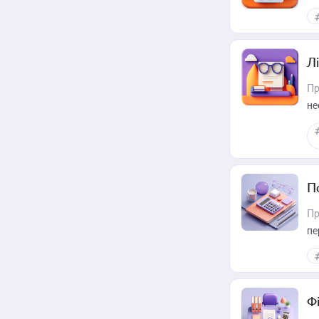
Лі
Пр
не
П
Пр
пе
Ф