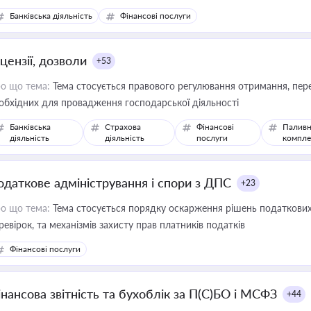
Банківська діяльність
Фінансові послуги
цензії, дозволи
+53
о що тема:
Тема стосується правового регулювання отримання, пере
обхідних для провадження господарської діяльності
Банківська
Страхова
Фінансові
Паливн
діяльність
діяльність
послуги
компле
одаткове адміністрування і спори з ДПС
+23
о що тема:
Тема стосується порядку оскарження рішень податкових
ревірок, та механізмів захисту прав платників податків
Фінансові послуги
інансова звітність та бухоблік за П(С)БО і МСФЗ
+44