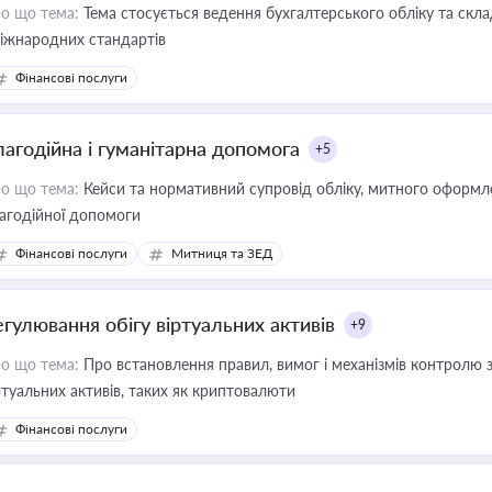
о що тема:
Тема стосується ведення бухгалтерського обліку та скла
міжнародних стандартів
Фінансові послуги
лагодійна і гуманітарна допомога
+5
о що тема:
Кейси та нормативний супровід обліку, митного оформлен
агодійної допомоги
Фінансові послуги
Митниця та ЗЕД
егулювання обігу віртуальних активів
+9
о що тема:
Про встановлення правил, вимог і механізмів контролю 
ртуальних активів, таких як криптовалюти
Фінансові послуги