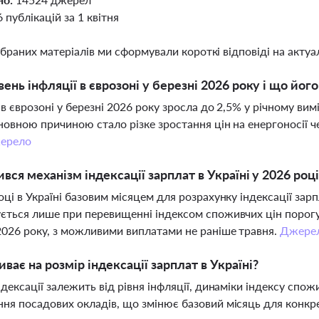
6 публікацій за 1 квітня
ібраних матеріалів ми сформували короткі відповіді на актуал
вень інфляції в єврозоні у березні 2026 року і що йо
 в єврозоні у березні 2026 року зросла до 2,5% у річному ви
новною причиною стало різке зростання цін на енергоносії ч
ерело
ився механізм індексації зарплат в Україні у 2026 році
оці в Україні базовим місяцем для розрахунку індексації зарп
ється лише при перевищенні індексом споживчих цін порогу
026 року, з можливими виплатами не раніше травня.
Джере
ває на розмір індексації зарплат в Україні?
ндексації залежить від рівня інфляції, динаміки індексу спо
ня посадових окладів, що змінює базовий місяць для конкр