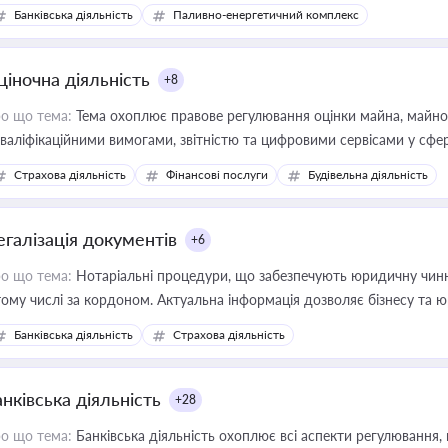
Банківська діяльність
Паливно-енергетичний комплекс
ціночна діяльність
+8
о що тема:
Тема охоплює правове регулювання оцінки майна, майнови
кваліфікаційними вимогами, звітністю та цифровими сервісами у сфер
дійних змін у цій сфері корисне для власника бізнесу, керівника, юр
Страхова діяльність
Фінансові послуги
Будівельна діяльність
иватизації, оренди державного майна, корпоративних угод і перевірки
егалізація документів
+6
о що тема:
Нотаріальні процедури, що забезпечують юридичну чинні
тому числі за кордоном. Актуальна інформація дозволяє бізнесу т
зиків недійсності та забезпечувати їх належне прийняття органами 
Банківська діяльність
Страхова діяльність
нківська діяльність
+28
о що тема:
Банківська діяльність охоплює всі аспекти регулювання, 