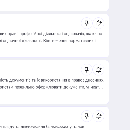
х прав і професійної діяльності оцінювачів, включно
і оціночної діяльності. Відстеження нормативних і
иста або бухгалтера під час оподаткування,
 статусу суб'єктів оціночної діяльності
сть документів та їх використання в правовідносинах,
а юристам правильно оформлювати документи, уникати
влади та контрагентами
нагляду та ліцензування банківських установ