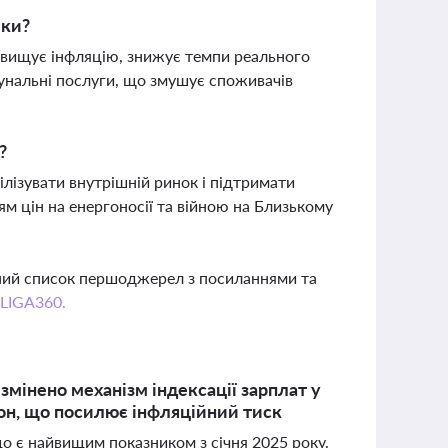
іки?
двищує інфляцію, знижує темпи реального
унальні послуги, що змушує споживачів
?
лізувати внутрішній ринок і підтримати
ям цін на енергоносії та війною на Близькому
вний список першоджерел з посиланнями та
 LIGA360.
 змінено механізм індексації зарплат у
лон, що посилює інфляційний тиск
 що є найвищим показником з січня 2025 року.