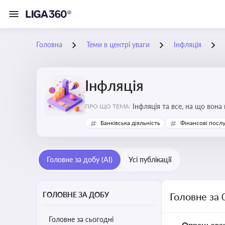
Головна
Теми в центрі уваги
Інфляція
Інфляція
Інфляція та все, на що вона
ПРО ЩО ТЕМА:
Банківська діяльність
Фінансові посл
Головне за добу (AI)
Усі публікації
ГОЛОВНЕ ЗА ДОБУ
Головне за 
Головне за сьогодні
Опрацьова