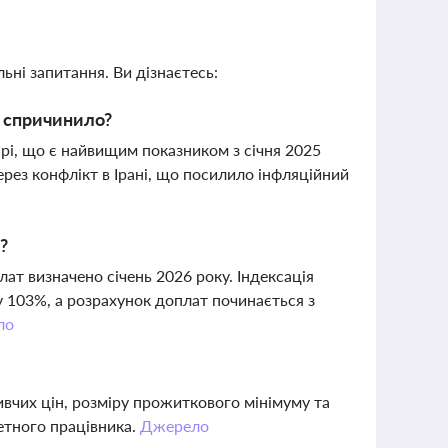
ьні запитання. Ви дізнаєтесь:
го спричинило?
мірі, що є найвищим показником з січня 2025
ерез конфлікт в Ірані, що посилило інфляційний
?
лат визначено січень 2026 року. Індексація
 103%, а розрахунок доплат починається з
ло
живчих цін, розміру прожиткового мінімуму та
етного працівника.
Джерело