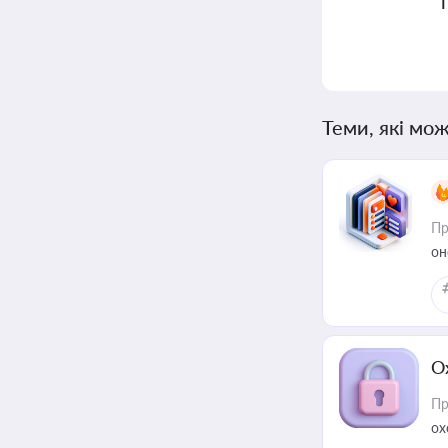
Теми, які мож
Пр
он
О
Пр
ох