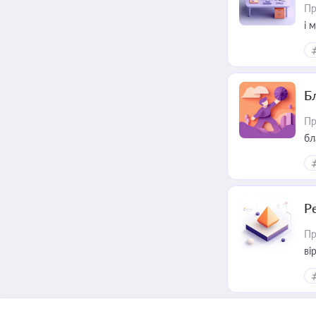
Пр
і 
Б
Пр
бл
Р
Пр
ві