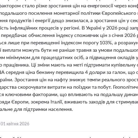
ктором стало різке зростання цін на енергоносії через конф
 подальшого посилення монетарної політики Європейського 
ння продуктів і енергії дещо знизилася, а зростання цін у се
сть інфляційних процесів у регіоні. В Україні у 2026 році з
 передбачає обчислення індексу споживчих цін з січня 2026 р
ься лише при перевищенні індексом порогу 103%, а розрахун
і виплати можуть бути не раніше травня за умови подальшог
м мінімумом для працездатних осіб, а підвищення окладів 
о працівника. Ці зміни мають на меті підтримати купівельну
ША середня ціна бензину перевищила 4 долари за галон, що 
країни. Зростання цін на нафту знижує темпи реального зро
рства скорочувати витрати на поїздки та побут. Геополітич
я ключовими факторами, що впливають на подальшу динамік
яди Європи, зокрема Італії, вживають заходів для стримува
пальне для підтримки населення.
,
01 квітня 2026