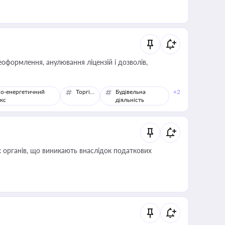
оформлення, анулювання ліцензій і дозволів,
о-енергетичний
Торгівля
Будівельна
+2
кс
діяльність
 органів, що виникають внаслідок податкових