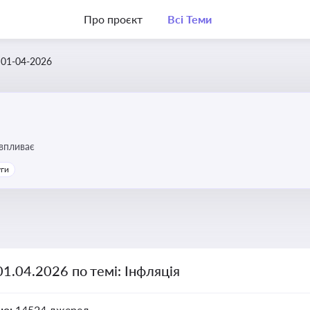
Про проєкт
Всі Теми
01-04-2026
 впливає
уги
01.04.2026 по темі: Інфляція
но:
14524 джерел