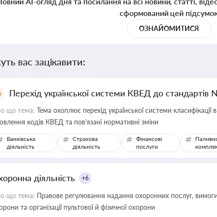
Повний AI-огляд дня та посилання на всі новини, статті, віде
сформований цей підсумо
ОЗНАЙОМИТИСЯ
уть вас зацікавити:
Перехід української системи КВЕД до стандартів 
о що тема:
Тема охоплює перехід української системи класифікації в
овлення кодів КВЕД та пов'язані нормативні зміни
Банківська
Страхова
Фінансові
Паливн
діяльність
діяльність
послуги
компле
хоронна діяльність
+6
о що тема:
Правове регулювання надання охоронних послуг, вимоги д
орони та організації пультової й фізичної охорони