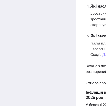
Які нас
Зростанн
зростанн
скорочув
Які зах
Італія п
населенн
Сході.
Д
Кожне з пи
розширений
Стисло про
Інфляція в
2026 році
У березні 2