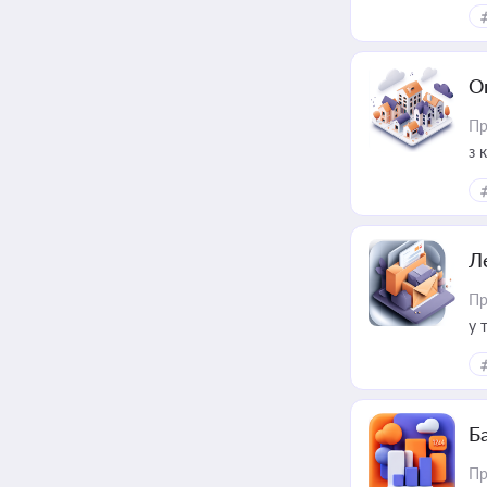
О
Пр
з 
ме
пр
Л
Пр
у 
ри
Ба
Пр