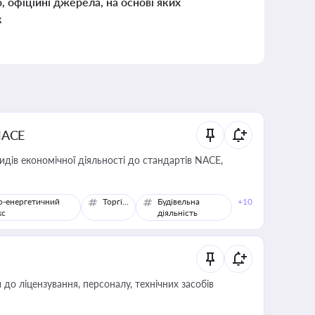
о, офіційні джерела, на основі яких
к
NACE
идів економічної діяльності до стандартів NACE,
о-енергетичний
Торгівля
Будівельна
+10
кс
діяльність
о ліцензування, персоналу, технічних засобів