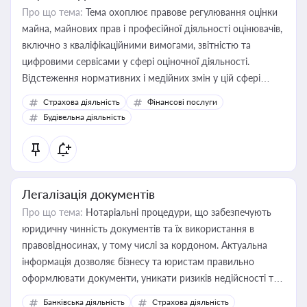
Про що тема:
Тема охоплює правове регулювання оцінки
майна, майнових прав і професійної діяльності оцінювачів,
включно з кваліфікаційними вимогами, звітністю та
цифровими сервісами у сфері оціночної діяльності.
Відстеження нормативних і медійних змін у цій сфері
корисне для власника бізнесу, керівника, юриста або
Страхова діяльність
Фінансові послуги
бухгалтера під час оподаткування, приватизації, оренди
Будівельна діяльність
державного майна, корпоративних угод і перевірки
статусу суб'єктів оціночної діяльності
Легалізація документів
Про що тема:
Нотаріальні процедури, що забезпечують
юридичну чинність документів та їх використання в
правовідносинах, у тому числі за кордоном. Актуальна
інформація дозволяє бізнесу та юристам правильно
оформлювати документи, уникати ризиків недійсності та
забезпечувати їх належне прийняття органами влади та
Банківська діяльність
Страхова діяльність