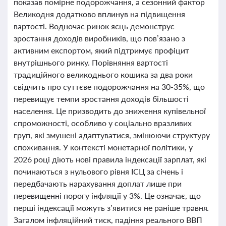
показав помірне подорожчання, а сезонний фактор
Великодня додатково вплинув на підвищення
вартості. Водночас ринок яєць демонструє
зростання доходів виробників, що пов’язано з
активним експортом, який підтримує профіцит
внутрішнього ринку. Порівняння вартості
традиційного великоднього кошика за два роки
свідчить про суттєве подорожчання на 30-35%, що
перевищує темпи зростання доходів більшості
населення. Це призводить до зниження купівельної
спроможності, особливо у соціально вразливих
груп, які змушені адаптуватися, змінюючи структуру
споживання. У контексті монетарної політики, у
2026 році діють нові правила індексації зарплат, які
починаються з нульового рівня ІСЦ за січень і
передбачають нарахування доплат лише при
перевищенні порогу інфляції у 3%. Це означає, що
перші індексації можуть з’явитися не раніше травня.
Загалом інфляційний тиск, падіння реального ВВП