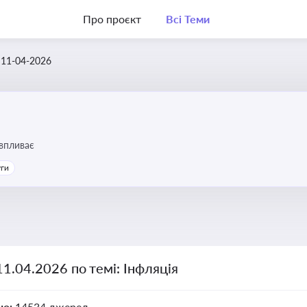
Про проєкт
Всі Теми
11-04-2026
 впливає
уги
11.04.2026 по темі: Інфляція
но:
14534 джерел