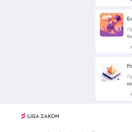
Б
Пр
бл
Р
Пр
ві