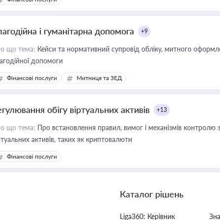
лагодійна і гуманітарна допомога
+9
о що тема:
Кейси та нормативний супровід обліку, митного оформлен
агодійної допомоги
Фінансові послуги
Митниця та ЗЕД
егулювання обігу віртуальних активів
+13
о що тема:
Про встановлення правил, вимог і механізмів контролю 
ртуальних активів, таких як криптовалюти
Фінансові послуги
Каталог рішень
Liga360: Керівник
Зн