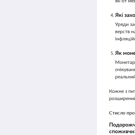
як-от ме
Які зах
Уряди за
верств н
інфляцій
Як моне
Монетарн
очікуван
реальний
Кожне з пи
розширений
Стисло про
Подорожча
споживчих