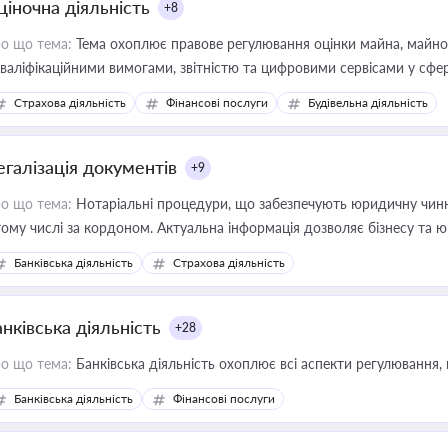
ціночна діяльність
+8
о що тема:
Тема охоплює правове регулювання оцінки майна, майнови
кваліфікаційними вимогами, звітністю та цифровими сервісами у сфер
дійних змін у цій сфері корисне для власника бізнесу, керівника, юр
Страхова діяльність
Фінансові послуги
Будівельна діяльність
иватизації, оренди державного майна, корпоративних угод і перевірки
егалізація документів
+9
о що тема:
Нотаріальні процедури, що забезпечують юридичну чинні
тому числі за кордоном. Актуальна інформація дозволяє бізнесу т
зиків недійсності та забезпечувати їх належне прийняття органами 
Банківська діяльність
Страхова діяльність
нківська діяльність
+28
о що тема:
Банківська діяльність охоплює всі аспекти регулювання, 
Банківська діяльність
Фінансові послуги