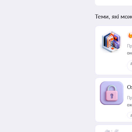
Теми, які мож
Пр
он
О
Пр
ох