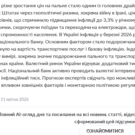
 різке зростання цін на пальне стало одним із головних драйве
Штатах через геополітичні ризики, зокрема війну в Ірані, ці
івнів, що спричинило підвищення інфляції до 3,3% у річном
вички, скорочуючи поїздки та переходячи на електрокари, щ
 спроможності населення. В Україні інфляція у березні 202
аціонального банку. Основним фактором стало подорожчання
уло на вартість транспортних послуг і базову інфляцію. Інд
у вимірі, зокрема значне подорожчання пального та транспо
онах країни. Валютний ринок України відчуває додатковий тис
сії. Національний банк активно проводить валютні інтервенці
інфляційний тиск. Прогнози експертів свідчать про можливі
впливом зовнішніх факторів і монетарною політикою регуля
,
11 квітня 2026
Повний AI-огляд дня та посилання на всі новини, статті, віде
сформований цей підсумо
ОЗНАЙОМИТИСЯ