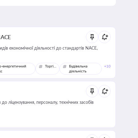
NACE
идів економічної діяльності до стандартів NACE,
о-енергетичний
Торгівля
Будівельна
+10
кс
діяльність
о ліцензування, персоналу, технічних засобів