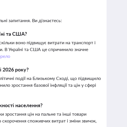
ьні запитання. Ви дізнаєтесь:
їні та США?
кільки воно підвищує витрати на транспорт і
и. В Україні та США це спричинило значне
рело
і 2026 року?
ітичні події на Близькому Сході, що підвищило
нило зростання базової інфляції та цін у сфері
жності населення?
и зростання цін на пальне та інші товари
 скорочення споживчих витрат і зміни звичок,