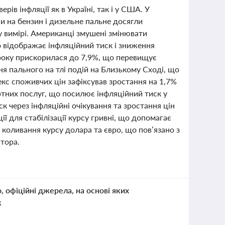
рів інфляції як в Україні, так і у США. У
ни на бензин і дизельне пальне досягли
у вимірі. Американці змушені змінювати
о відображає інфляційний тиск і зниження
6 року прискорилася до 7,9%, що перевищує
 пального на тлі подій на Близькому Сході, що
екс споживчих цін зафіксував зростання на 1,7%
ртних послуг, що посилює інфляційний тиск у
к через інфляційні очікування та зростання цін
ї для стабілізації курсу гривні, що допомагає
 коливання курсу долара та євро, що пов’язано з
тора.
о, офіційні джерела, на основі яких
к