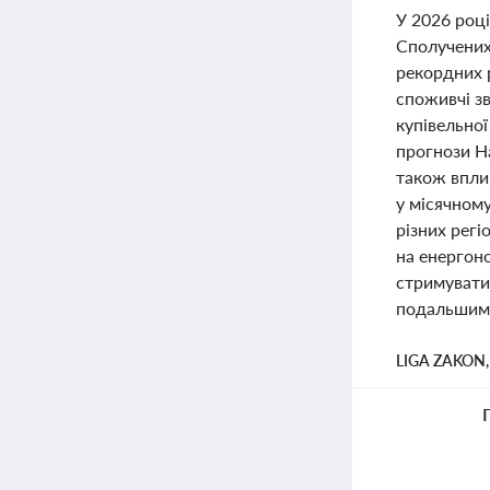
У 2026 році
Сполучених 
рекордних р
споживчі з
купівельної
прогнози Н
також вплин
у місячном
різних регі
на енергоно
стримувати 
подальшим 
LIGA ZAKON