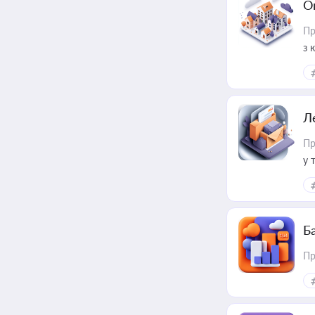
О
Пр
з 
ме
пр
Л
Пр
у 
ри
Ба
Пр