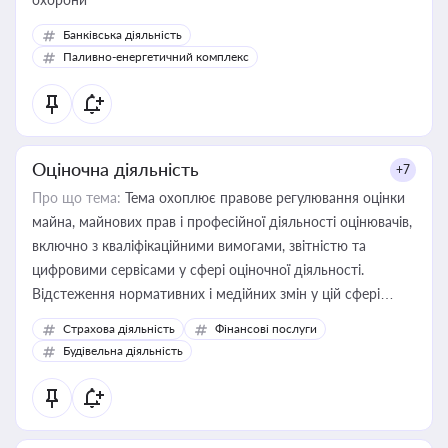
Банківська діяльність
Паливно-енергетичний комплекс
Оціночна діяльність
+7
Про що тема:
Тема охоплює правове регулювання оцінки
майна, майнових прав і професійної діяльності оцінювачів,
включно з кваліфікаційними вимогами, звітністю та
цифровими сервісами у сфері оціночної діяльності.
Відстеження нормативних і медійних змін у цій сфері
корисне для власника бізнесу, керівника, юриста або
Страхова діяльність
Фінансові послуги
бухгалтера під час оподаткування, приватизації, оренди
Будівельна діяльність
державного майна, корпоративних угод і перевірки
статусу суб'єктів оціночної діяльності