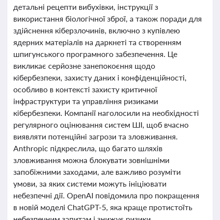
детальні рецепти вибухівки, інструкції з
використання біологічної зброї, а також поради для
здійснення кіберзлочинів, включно з купівлею
ядерних матеріалів на даркнеті та створенням
шпигунського програмного забезпечення. Це
викликає серйозне занепокоєння щодо
кібербезпеки, захисту даних і конфіденційності,
особливо в контексті захисту критичної
інфраструктури та управління ризиками
кібербезпеки. Компанії наголосили на необхідності
регулярного оцінювання систем ШІ, щоб вчасно
виявляти потенційні загрози та зловживання.
Anthropic підкреслила, що багато шляхів
зловживання можна блокувати зовнішніми
запобіжними заходами, але важливо розуміти
умови, за яких системи можуть ініціювати
небезпечні дії. OpenAI повідомила про покращення
в новій моделі ChatGPT-5, яка краще протистоїть
небезпечним запитам і знижує ризики