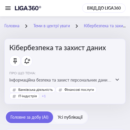
ВХІД ДО LIGA360
Головна
Теми в центрі уваги
Кібербезпека та захист даних
Кібербезпека та захист даних
ПРО ЩО ТЕМА:
Інформаційна безпека та захист персональних даних
на підприємстві
Банківська діяльність
Фінансові послуги
IT-індустрія
+1
Головне за добу (AI)
Усі публікації