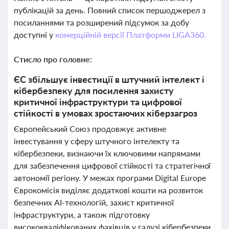
публікацій за день. Повний список першоджерел з
посиланнями та розширений підсумок за добу
доступні у
комерційній версії Платформи LIGA360.
Стисло про головне:
ЄС збільшує інвестиції в штучний інтелект і
кібербезпеку для посилення захисту
критичної інфраструктури та цифрової
стійкості в умовах зростаючих кіберзагроз
Європейський Союз продовжує активне
інвестування у сферу штучного інтелекту та
кібербезпеки, визнаючи їх ключовими напрямами
для забезпечення цифрової стійкості та стратегічної
автономії регіону. У межах програми Digital Europe
Єврокомісія виділяє додаткові кошти на розвиток
безпечних AI-технологій, захист критичної
інфраструктури, а також підготовку
висококваліфікованих фахівців у галузі кібербезпеки.