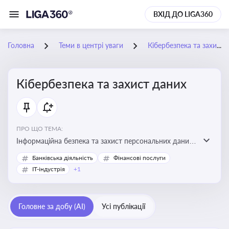
ВХІД ДО LIGA360
Головна
Теми в центрі уваги
Кібербезпека та захист даних
Кібербезпека та захист даних
ПРО ЩО ТЕМА:
Інформаційна безпека та захист персональних даних
на підприємстві
Банківська діяльність
Фінансові послуги
IT-індустрія
+1
Головне за добу (AI)
Усі публікації