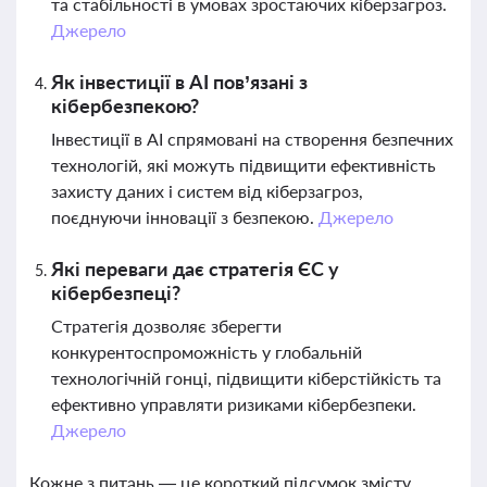
та стабільності в умовах зростаючих кіберзагроз.
Джерело
Як інвестиції в AI пов’язані з
кібербезпекою?
Інвестиції в AI спрямовані на створення безпечних
технологій, які можуть підвищити ефективність
захисту даних і систем від кіберзагроз,
поєднуючи інновації з безпекою.
Джерело
Які переваги дає стратегія ЄС у
кібербезпеці?
Стратегія дозволяє зберегти
конкурентоспроможність у глобальній
технологічній гонці, підвищити кіберстійкість та
ефективно управляти ризиками кібербезпеки.
Джерело
Кожне з питань — це короткий підсумок змісту