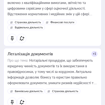
включно з кваліфікаційними вимогами, звітністю та
цифровими сервісами у сфері оціночної діяльності.
Відстеження нормативних і медійних змін у цій сфері
корисне для власника бізнесу, керівника, юриста або
Страхова діяльність
Фінансові послуги
бухгалтера під час оподаткування, приватизації, оренди
Будівельна діяльність
державного майна, корпоративних угод і перевірки
статусу суб'єктів оціночної діяльності
Легалізація документів
+1
Про що тема:
Нотаріальні процедури, що забезпечують
юридичну чинність документів та їх використання в
правовідносинах, у тому числі за кордоном. Актуальна
інформація дозволяє бізнесу та юристам правильно
оформлювати документи, уникати ризиків недійсності та
забезпечувати їх належне прийняття органами влади та
Банківська діяльність
Страхова діяльність
контрагентами