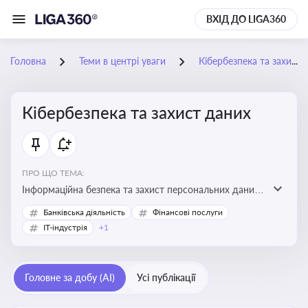
ВХІД ДО LIGA360
Головна
Теми в центрі уваги
Кібербезпека та захист даних
Кібербезпека та захист даних
ПРО ЩО ТЕМА:
Інформаційна безпека та захист персональних даних
на підприємстві
Банківська діяльність
Фінансові послуги
IT-індустрія
+1
Головне за добу (AI)
Усі публікації