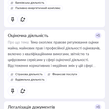
Банківська діяльність
Паливно-енергетичний комплекс
Оціночна діяльність
+1
Про що тема:
Тема охоплює правове регулювання оцінки
майна, майнових прав і професійної діяльності оцінювачів,
включно з кваліфікаційними вимогами, звітністю та
цифровими сервісами у сфері оціночної діяльності.
Відстеження нормативних і медійних змін у цій сфері
корисне для власника бізнесу, керівника, юриста або
Страхова діяльність
Фінансові послуги
бухгалтера під час оподаткування, приватизації, оренди
Будівельна діяльність
державного майна, корпоративних угод і перевірки
статусу суб'єктів оціночної діяльності
Легалізація документів
+1