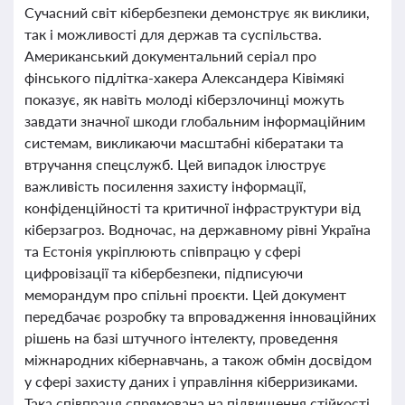
Сучасний світ кібербезпеки демонструє як виклики,
так і можливості для держав та суспільства.
Американський документальний серіал про
фінського підлітка-хакера Александера Ківімякі
показує, як навіть молоді кіберзлочинці можуть
завдати значної шкоди глобальним інформаційним
системам, викликаючи масштабні кібератаки та
втручання спецслужб. Цей випадок ілюструє
важливість посилення захисту інформації,
конфіденційності та критичної інфраструктури від
кіберзагроз. Водночас, на державному рівні Україна
та Естонія укріплюють співпрацю у сфері
цифровізації та кібербезпеки, підписуючи
меморандум про спільні проєкти. Цей документ
передбачає розробку та впровадження інноваційних
рішень на базі штучного інтелекту, проведення
міжнародних кібернавчань, а також обмін досвідом
у сфері захисту даних і управління кіберризиками.
Така співпраця спрямована на підвищення стійкості