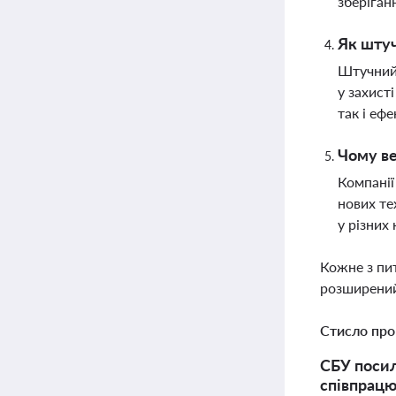
зберіган
Як штуч
Штучний 
у захист
так і еф
Чому ве
Компанії
нових те
у різних 
Кожне з пи
розширений
Стисло про
СБУ посил
співпрацю