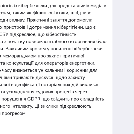
інгів із кібербезпеки для представників медіа в
озам, таким як фішингові атаки, шкідливе
оди впливу. Практичні заняття допомогли
 пристроїв і дотримання кібергігієни, що є
 СБУ підкреслює, що кіберстійкість
 а з початку повномасштабного вторгнення було
кти. Важливим кроком у посиленні кібербезпеки
на меморандумом про захист критичної
та консультації для операторів енергетики,
о часу визнається унікальним і корисним для
одіями тривають дискусії щодо захисту
ової відеофіксації нотаріальних дій викликає
 та ускладнення судових процесів через
а порушення GDPR, що свідчить про складність
чного інтелекту. Ці виклики підкреслюють
м прогресом.