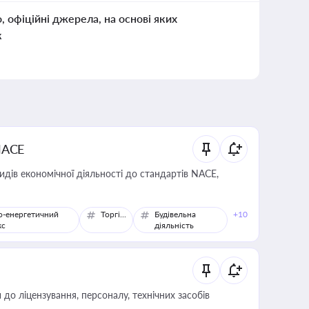
о, офіційні джерела, на основі яких
к
NACE
идів економічної діяльності до стандартів NACE,
о-енергетичний
Торгівля
Будівельна
+10
кс
діяльність
о ліцензування, персоналу, технічних засобів