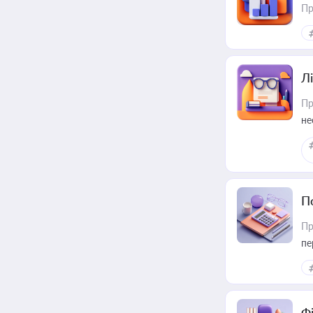
Пр
Лі
Пр
не
П
Пр
пе
Ф