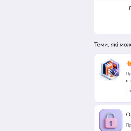
Теми, які мож
Пр
он
О
Пр