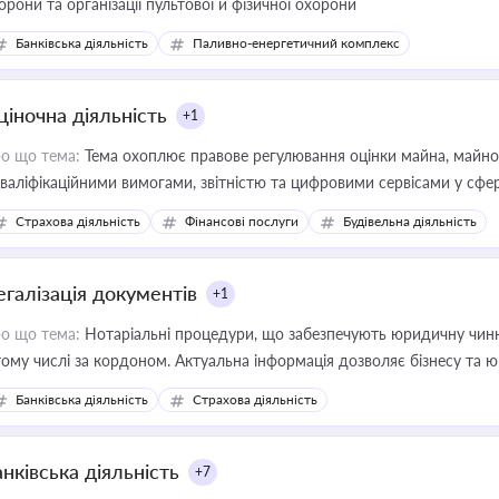
орони та організації пультової й фізичної охорони
Банківська діяльність
Паливно-енергетичний комплекс
ціночна діяльність
+1
о що тема:
Тема охоплює правове регулювання оцінки майна, майнови
кваліфікаційними вимогами, звітністю та цифровими сервісами у сфер
дійних змін у цій сфері корисне для власника бізнесу, керівника, юр
Страхова діяльність
Фінансові послуги
Будівельна діяльність
иватизації, оренди державного майна, корпоративних угод і перевірки
егалізація документів
+1
о що тема:
Нотаріальні процедури, що забезпечують юридичну чинні
тому числі за кордоном. Актуальна інформація дозволяє бізнесу т
зиків недійсності та забезпечувати їх належне прийняття органами 
Банківська діяльність
Страхова діяльність
нківська діяльність
+7