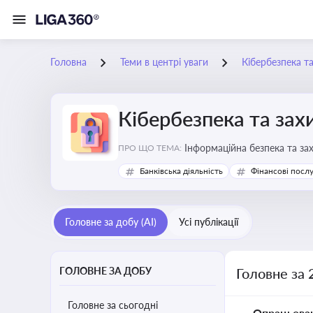
Головна
Теми в центрі уваги
Кібербезпека т
Кібербезпека та зах
Інформаційна безпека та за
ПРО ЩО ТЕМА:
Банківська діяльність
Фінансові посл
Головне за добу (AI)
Усі публікації
ГОЛОВНЕ ЗА ДОБУ
Головне за 
Головне за сьогодні
Опрацьова