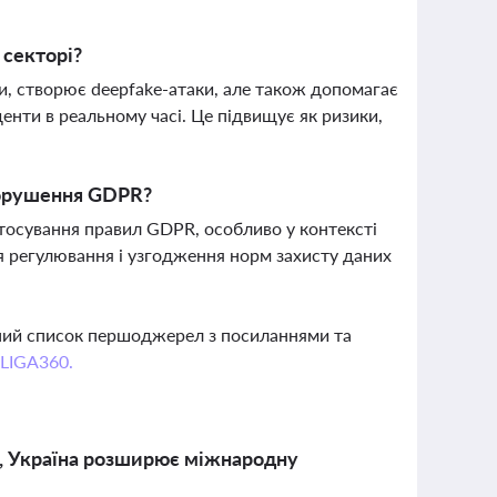
 секторі?
ки, створює deepfake-атаки, але також допомагає
денти в реальному часі. Це підвищує як ризики,
порушення GDPR?
тосування правил GDPR, особливо у контексті
ля регулювання і узгодження норм захисту даних
вний список першоджерел з посиланнями та
 LIGA360.
и, Україна розширює міжнародну