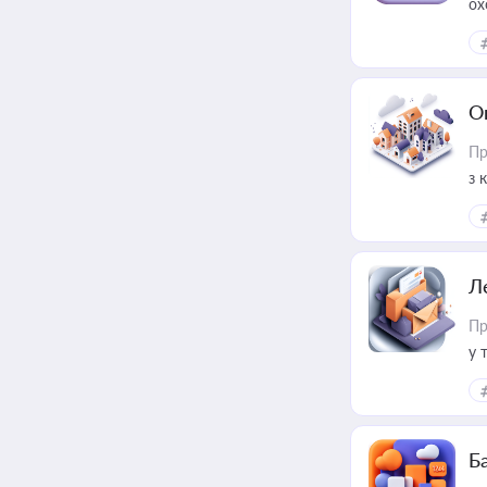
ох
О
Пр
з 
ме
пр
Л
Пр
у 
ри
Ба