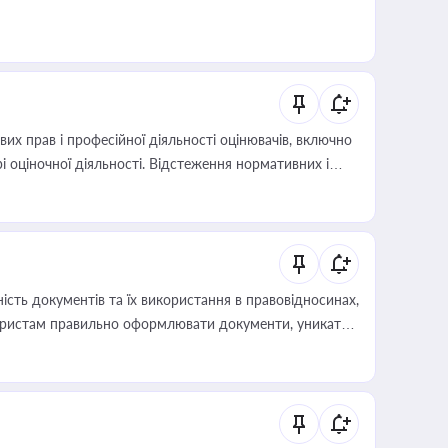
х прав і професійної діяльності оцінювачів, включно
і оціночної діяльності. Відстеження нормативних і
иста або бухгалтера під час оподаткування,
 статусу суб'єктів оціночної діяльності
сть документів та їх використання в правовідносинах,
а юристам правильно оформлювати документи, уникати
влади та контрагентами