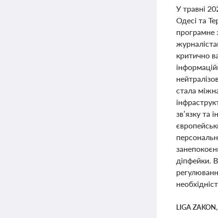
У травні 20
Одесі та Те
програмне 
журналістам
критично ва
інформацій
нейтралізов
стала міжн
інфраструкт
зв’язку та 
європейськи
персональни
занепокоєнн
діпфейки. 
регулювання
необхідніс
LIGA ZAKON