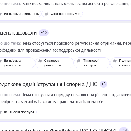
о що тема:
Банківська діяльність охоплює всі аспекти регулювання, 
Банківська діяльність
Фінансові послуги
цензії, дозволи
+10
о що тема:
Тема стосується правового регулювання отримання, пере
обхідних для провадження господарської діяльності
Банківська
Страхова
Фінансові
Паливн
діяльність
діяльність
послуги
компле
одаткове адміністрування і спори з ДПС
+5
о що тема:
Тема стосується порядку оскарження рішень податкових
ревірок, та механізмів захисту прав платників податків
Фінансові послуги
інансова звітність та бухоблік за П(С)БО і МСФЗ
+14