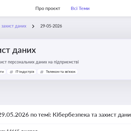
Про проєкт
Всі Теми
а захист даних
29-05-2026
ист даних
хист персональних даних на підприємстві
уги
IT-індустрія
Телеком та зв'язок
29.05.2026 по темі: Кібербезпека та захист дан
но:
14665 джерел