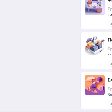
Пр
і 
П
Пр
сп
ре
Б
Пр
бл