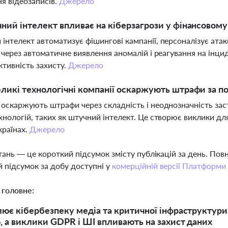
ня відеозаписів.
Джерело
ний інтелект впливає на кіберзагрози у фінансовому
інтелект автоматизує фішингові кампанії, персоналізує ата
і через автоматичне виявлення аномалій і реагування на інци
ективність захисту.
Джерело
ликі технологічні компанії оскаржують штрафи за 
 оскаржують штрафи через складність і неоднозначність зас
хнологій, таких як штучний інтелект. Це створює виклики д
країнах.
Джерело
тань — це короткий підсумок змісту публікацій за день. По
 підсумок за добу доступні у
комерційній версії Платформи
 головне:
ює кібербезпеку медіа та критичної інфраструктур
, а виклики GDPR і ШІ впливають на захист даних