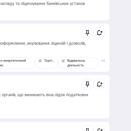
нагляду та ліцензування банківських установ
оформлення, анулювання ліцензій і дозволів,
о-енергетичний
Торгівля
Будівельна
+2
кс
діяльність
 органів, що виникають внаслідок податкових