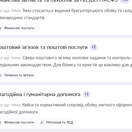
о що тема:
Тема стосується ведення бухгалтерського обліку та скла
міжнародних стандартів
Фінансові послуги
оштовий зв’язок та поштові послуги
+2
о що тема:
Сфера поштового зв’язку охоплює надання та контроль 
еціальним законодавством. Для бізнесу та юристів це важливо для д
єстрах і забезпечення прав споживачів.
Телеком та зв'язок
лагодійна і гуманітарна допомога
+1
о що тема:
Кейси та нормативний супровід обліку, митного оформлен
агодійної допомоги
Фінансові послуги
Митниця та ЗЕД