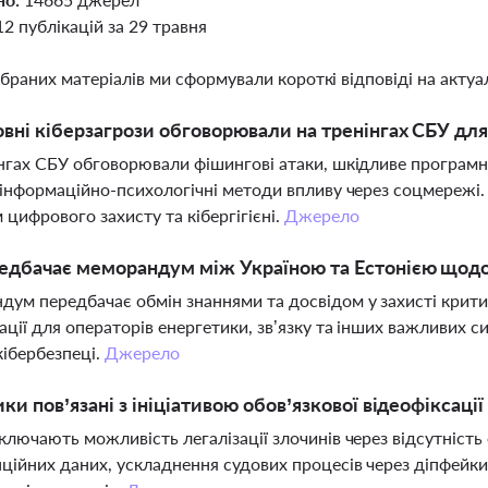
12 публікацій за 29 травня
ібраних матеріалів ми сформували короткі відповіді на актуал
овні кіберзагрози обговорювали на тренінгах СБУ для
нгах СБУ обговорювали фішингові атаки, шкідливе програмн
 інформаційно-психологічні методи впливу через соцмережі
 цифрового захисту та кібергігієні.
Джерело
едбачає меморандум між Україною та Естонією щодо
ум передбачає обмін знаннями та досвідом у захисті критичн
ації для операторів енергетики, зв’язку та інших важливих си
 кібербезпеці.
Джерело
ики пов’язані з ініціативою обов’язкової відеофіксації
ключають можливість легалізації злочинів через відсутність 
ційних даних, ускладнення судових процесів через діпфейки 