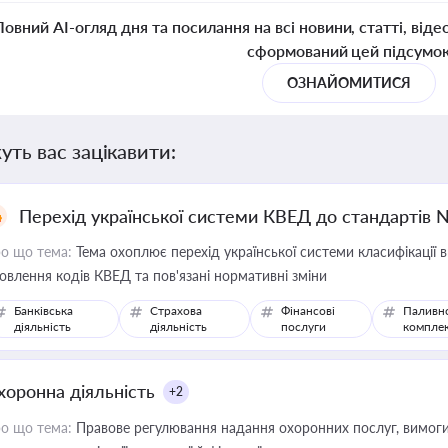
Повний AI-огляд дня та посилання на всі новини, статті, віде
сформований цей підсумо
ОЗНАЙОМИТИСЯ
уть вас зацікавити:
Перехід української системи КВЕД до стандартів 
о що тема:
Тема охоплює перехід української системи класифікації в
овлення кодів КВЕД та пов'язані нормативні зміни
Банківська
Страхова
Фінансові
Паливн
діяльність
діяльність
послуги
компле
хоронна діяльність
+2
о що тема:
Правове регулювання надання охоронних послуг, вимоги д