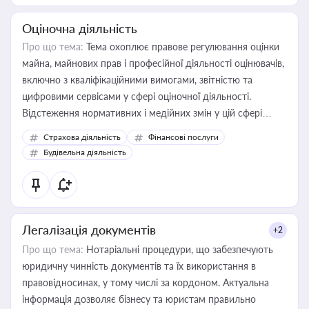
Оціночна діяльність
Про що тема:
Тема охоплює правове регулювання оцінки
майна, майнових прав і професійної діяльності оцінювачів,
включно з кваліфікаційними вимогами, звітністю та
цифровими сервісами у сфері оціночної діяльності.
Відстеження нормативних і медійних змін у цій сфері
корисне для власника бізнесу, керівника, юриста або
Страхова діяльність
Фінансові послуги
бухгалтера під час оподаткування, приватизації, оренди
Будівельна діяльність
державного майна, корпоративних угод і перевірки
статусу суб'єктів оціночної діяльності
Легалізація документів
+2
Про що тема:
Нотаріальні процедури, що забезпечують
юридичну чинність документів та їх використання в
правовідносинах, у тому числі за кордоном. Актуальна
інформація дозволяє бізнесу та юристам правильно