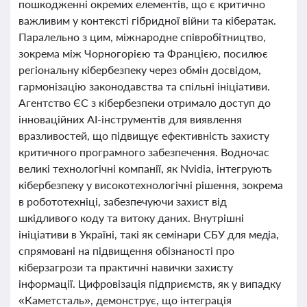
пошкодженні окремих елементів, що є критично
важливим у контексті гібридної війни та кібератак.
Паралельно з цим, міжнародне співробітництво,
зокрема між Чорногорією та Францією, посилює
регіональну кібербезпеку через обмін досвідом,
гармонізацію законодавства та спільні ініціативи.
Агентство ЄС з кібербезпеки отримало доступ до
інноваційних AI-інструментів для виявлення
вразливостей, що підвищує ефективність захисту
критичного програмного забезпечення. Водночас
великі технологічні компанії, як Nvidia, інтегрують
кібербезпеку у високотехнологічні рішення, зокрема
в робототехніці, забезпечуючи захист від
шкідливого коду та витоку даних. Внутрішні
ініціативи в Україні, такі як семінари СБУ для медіа,
спрямовані на підвищення обізнаності про
кіберзагрози та практичні навички захисту
інформації. Цифровізація підприємств, як у випадку
«Каметсталь», демонструє, що інтеграція