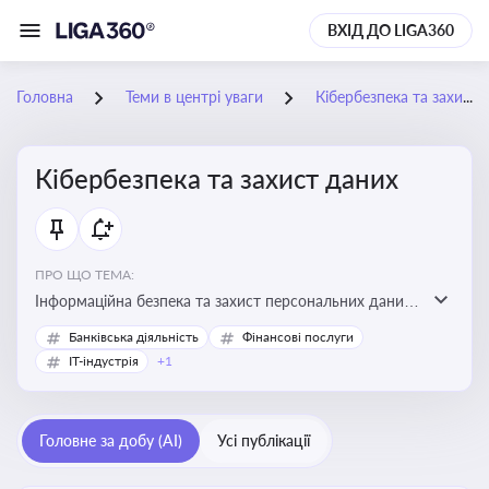
ВХІД ДО LIGA360
Головна
Теми в центрі уваги
Кібербезпека та захист даних
Кібербезпека та захист даних
ПРО ЩО ТЕМА:
Інформаційна безпека та захист персональних даних
на підприємстві
Банківська діяльність
Фінансові послуги
IT-індустрія
+1
Головне за добу (AI)
Усі публікації