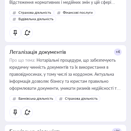
Відстеження нормативних і медійних змін у цій сфері
корисне для власника бізнесу, керівника, юриста або
Страхова діяльність
Фінансові послуги
бухгалтера під час оподаткування, приватизації, оренди
Будівельна діяльність
державного майна, корпоративних угод і перевірки
статусу суб'єктів оціночної діяльності
Легалізація документів
+4
Про що тема:
Нотаріальні процедури, що забезпечують
юридичну чинність документів та їх використання в
правовідносинах, у тому числі за кордоном. Актуальна
інформація дозволяє бізнесу та юристам правильно
оформлювати документи, уникати ризиків недійсності та
забезпечувати їх належне прийняття органами влади та
Банківська діяльність
Страхова діяльність
контрагентами