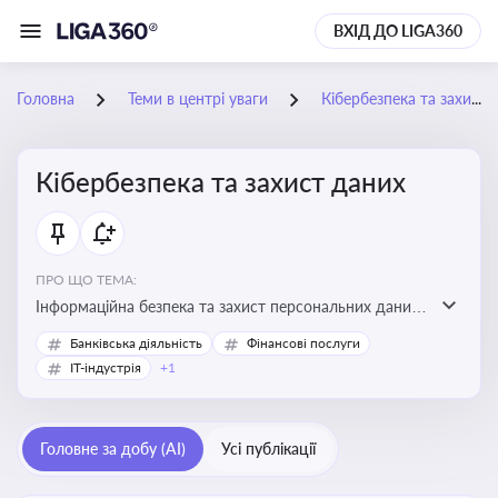
ВХІД ДО LIGA360
Головна
Теми в центрі уваги
Кібербезпека та захист даних
Кібербезпека та захист даних
ПРО ЩО ТЕМА:
Інформаційна безпека та захист персональних даних
на підприємстві
Банківська діяльність
Фінансові послуги
IT-індустрія
+1
Головне за добу (AI)
Усі публікації