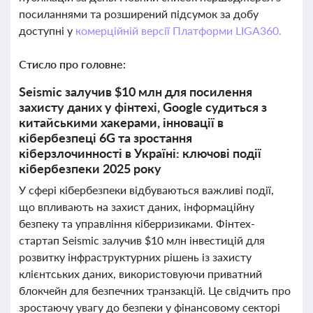
посиланнями та розширений підсумок за добу
доступні у
комерційній версії Платформи LIGA360.
Стисло про головне:
Seismic залучив $10 млн для посилення
захисту даних у фінтехі, Google судиться з
китайськими хакерами, інновації в
кібербезпеці 6G та зростання
кіберзлочинності в Україні: ключові події
кібербезпеки 2025 року
У сфері кібербезпеки відбуваються важливі події,
що впливають на захист даних, інформаційну
безпеку та управління кіберризиками. Фінтех-
стартап Seismic залучив $10 млн інвестицій для
розвитку інфраструктурних рішень із захисту
клієнтських даних, використовуючи приватний
блокчейн для безпечних транзакцій. Це свідчить про
зростаючу увагу до безпеки у фінансовому секторі