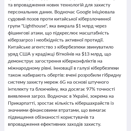
та впровадження нових технологій для захисту
персональних даних. Водночас Google ініціювала
судовий позов проти китайської кіберзлочинної
групи "Lighthouse", яка викрала $1 млрд через
фішингові атаки, що підкреслює масштабність
кіберзагроз і необхідність активної протидії.
Китайське агентство з кібербезпеки звинуватило
уряд США у крадіжці біткоїнів на $13 млрд, що
демонструє загострення кіберконфліктів на
міжнародному рівні. Інновації в галузі кібербезпеки
також набирають обертів: вчені розробили гібридну
систему захисту мереж 6G на основі штучного
інтелекту та блокчейну, яка досягає 97% точності
виявлення загроз. Водночас в Україні, зокрема на
Прикарпатті, зростає кількість кібершахрайств із
значними фінансовими втратами, що вимагає
підвищення обізнаності користувачів та
впровадження ефективних заходів захисту.