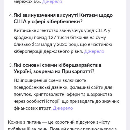
мережах 6G.
Джерело
Які звинувачення висунуті Китаєм щодо
США у сфері кібербезпеки?
Китайське агентство звинувачує уряд США у
крадіжці понад 127 тисяч біткоїнів на суму
близько $13 млрд у 2020 році, що є частиною
кібероперації державного рівня.
Джерело
Які основні схеми кібершахрайств в
Україні, зокрема на Прикарпатті?
Найпоширеніші схеми включають
псевдобанківські дзвінки, фальшиві сайти для
покупок, криптовалютні афери та шахрайства
через особисті історії, що призводять до значних
фінансових втрат.
Джерело
Кожне з питань — це короткий підсумок змісту
публікацій за день. Повний список першоджерел з