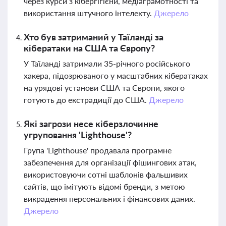
через курси з кібергігієни, медіаграмотності та
використання штучного інтелекту.
Джерело
Хто був затриманий у Таїланді за
кібератаки на США та Європу?
У Таїланді затримали 35-річного російського
хакера, підозрюваного у масштабних кібератаках
на урядові установи США та Європи, якого
готують до екстрадиції до США.
Джерело
Які загрози несе кіберзлочинне
угруповання 'Lighthouse'?
Група 'Lighthouse' продавала програмне
забезпечення для організації фішингових атак,
використовуючи сотні шаблонів фальшивих
сайтів, що імітують відомі бренди, з метою
викрадення персональних і фінансових даних.
Джерело