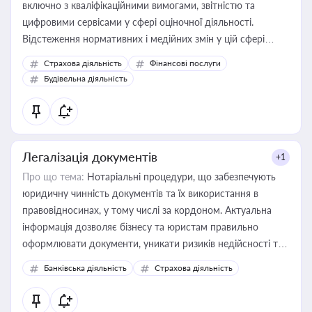
включно з кваліфікаційними вимогами, звітністю та
цифровими сервісами у сфері оціночної діяльності.
Відстеження нормативних і медійних змін у цій сфері
корисне для власника бізнесу, керівника, юриста або
Страхова діяльність
Фінансові послуги
бухгалтера під час оподаткування, приватизації, оренди
Будівельна діяльність
державного майна, корпоративних угод і перевірки
статусу суб'єктів оціночної діяльності
Легалізація документів
+1
Про що тема:
Нотаріальні процедури, що забезпечують
юридичну чинність документів та їх використання в
правовідносинах, у тому числі за кордоном. Актуальна
інформація дозволяє бізнесу та юристам правильно
оформлювати документи, уникати ризиків недійсності та
забезпечувати їх належне прийняття органами влади та
Банківська діяльність
Страхова діяльність
контрагентами