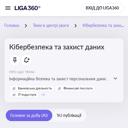
ВХІД ДО LIGA360
Головна
Теми в центрі уваги
Кібербезпека та захист даних
Кібербезпека та захист даних
ПРО ЩО ТЕМА:
Інформаційна безпека та захист персональних даних
на підприємстві
Банківська діяльність
Фінансові послуги
IT-індустрія
+1
Головне за добу (AI)
Усі публікації