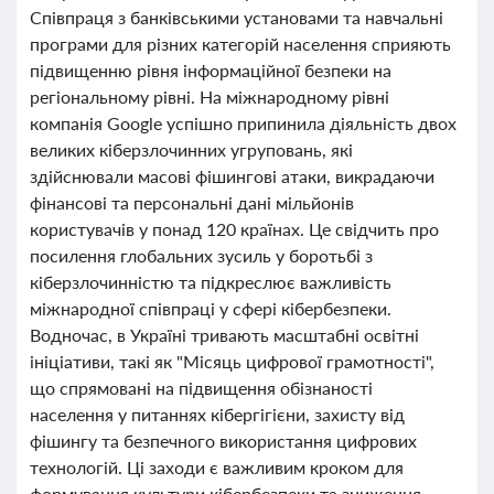
Співпраця з банківськими установами та навчальні
програми для різних категорій населення сприяють
підвищенню рівня інформаційної безпеки на
регіональному рівні. На міжнародному рівні
компанія Google успішно припинила діяльність двох
великих кіберзлочинних угруповань, які
здійснювали масові фішингові атаки, викрадаючи
фінансові та персональні дані мільйонів
користувачів у понад 120 країнах. Це свідчить про
посилення глобальних зусиль у боротьбі з
кіберзлочинністю та підкреслює важливість
міжнародної співпраці у сфері кібербезпеки.
Водночас, в Україні тривають масштабні освітні
ініціативи, такі як "Місяць цифрової грамотності",
що спрямовані на підвищення обізнаності
населення у питаннях кібергігієни, захисту від
фішингу та безпечного використання цифрових
технологій. Ці заходи є важливим кроком для
формування культури кібербезпеки та зниження