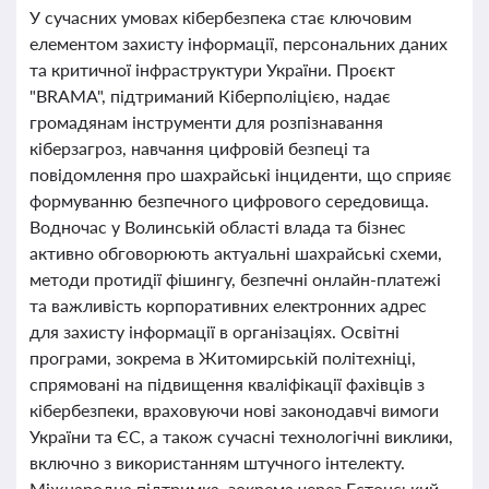
У сучасних умовах кібербезпека стає ключовим
елементом захисту інформації, персональних даних
та критичної інфраструктури України. Проєкт
"BRAMA", підтриманий Кіберполіцією, надає
громадянам інструменти для розпізнавання
кіберзагроз, навчання цифровій безпеці та
повідомлення про шахрайські інциденти, що сприяє
формуванню безпечного цифрового середовища.
Водночас у Волинській області влада та бізнес
активно обговорюють актуальні шахрайські схеми,
методи протидії фішингу, безпечні онлайн-платежі
та важливість корпоративних електронних адрес
для захисту інформації в організаціях. Освітні
програми, зокрема в Житомирській політехніці,
спрямовані на підвищення кваліфікації фахівців з
кібербезпеки, враховуючи нові законодавчі вимоги
України та ЄС, а також сучасні технологічні виклики,
включно з використанням штучного інтелекту.
Міжнародна підтримка, зокрема через Естонський