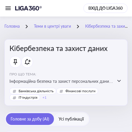
ВХІД ДО LIGA360
Головна
Теми в центрі уваги
Кібербезпека та захист даних
Кібербезпека та захист даних
ПРО ЩО ТЕМА:
Інформаційна безпека та захист персональних даних
на підприємстві
Банківська діяльність
Фінансові послуги
IT-індустрія
+1
Головне за добу (AI)
Усі публікації