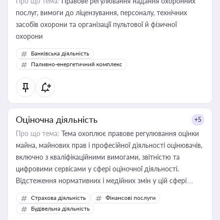
Про що тема:
Правове регулювання надання охоронних
послуг, вимоги до ліцензування, персоналу, технічних
засобів охорони та організації пультової й фізичної
охорони
Банківська діяльність
Паливно-енергетичний комплекс
Оціночна діяльність
+5
Про що тема:
Тема охоплює правове регулювання оцінки
майна, майнових прав і професійної діяльності оцінювачів,
включно з кваліфікаційними вимогами, звітністю та
цифровими сервісами у сфері оціночної діяльності.
Відстеження нормативних і медійних змін у цій сфері
корисне для власника бізнесу, керівника, юриста або
Страхова діяльність
Фінансові послуги
бухгалтера під час оподаткування, приватизації, оренди
Будівельна діяльність
державного майна, корпоративних угод і перевірки