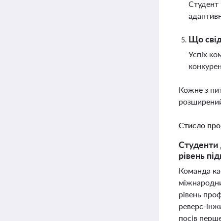
Студент 
адаптивн
Що свід
Успіх ко
конкурен
Кожне з пи
розширений
Стисло про
Студенти 
рівень пі
Команда ка
міжнародни
рівень проф
реверс-інжи
посів перше