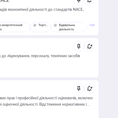
NACE
идів економічної діяльності до стандартів NACE,
о-енергетичний
Торгівля
Будівельна
+10
кс
діяльність
о ліцензування, персоналу, технічних засобів
х прав і професійної діяльності оцінювачів, включно
і оціночної діяльності. Відстеження нормативних і
иста або бухгалтера під час оподаткування,
 статусу суб'єктів оціночної діяльності