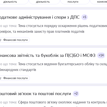
діяльність
діяльність
послуги
компле
одаткове адміністрування і спори з ДПС
+5
о що тема:
Тема стосується порядку оскарження рішень податкових
ревірок, та механізмів захисту прав платників податків
Фінансові послуги
інансова звітність та бухоблік за П(С)БО і МСФЗ
+14
о що тема:
Тема стосується ведення бухгалтерського обліку та скла
міжнародних стандартів
Фінансові послуги
оштовий зв’язок та поштові послуги
+2
о що тема:
Сфера поштового зв’язку охоплює надання та контроль 