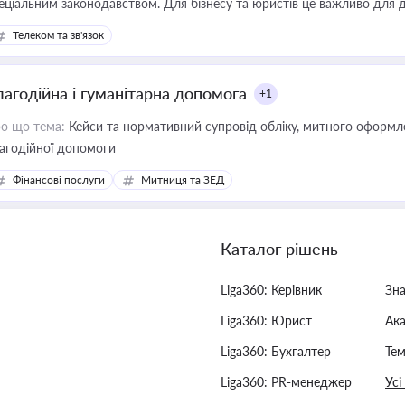
еціальним законодавством. Для бізнесу та юристів це важливо для д
єстрах і забезпечення прав споживачів.
Телеком та зв'язок
лагодійна і гуманітарна допомога
+1
о що тема:
Кейси та нормативний супровід обліку, митного оформлен
агодійної допомоги
Фінансові послуги
Митниця та ЗЕД
Каталог рішень
Liga360: Керівник
Зн
Liga360: Юрист
Ак
Liga360: Бухгалтер
Тем
Liga360: PR-менеджер
Усі