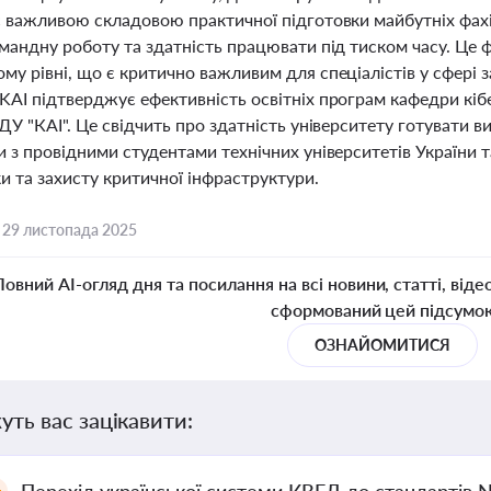
 важливою складовою практичної підготовки майбутніх фахівц
омандну роботу та здатність працювати під тиском часу. Це
у рівні, що є критично важливим для спеціалістів у сфері з
KAI підтверджує ефективність освітніх програм кафедри кіб
ДУ "КАІ". Це свідчить про здатність університету готувати в
 з провідними студентами технічних університетів України т
и та захисту критичної інфраструктури.
,
29 листопада 2025
Повний AI-огляд дня та посилання на всі новини, статті, віде
сформований цей підсумо
ОЗНАЙОМИТИСЯ
уть вас зацікавити: