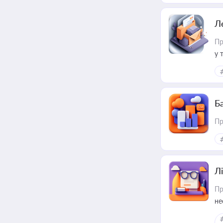
Л
Пр
у 
ри
Ба
Пр
Лі
Пр
не