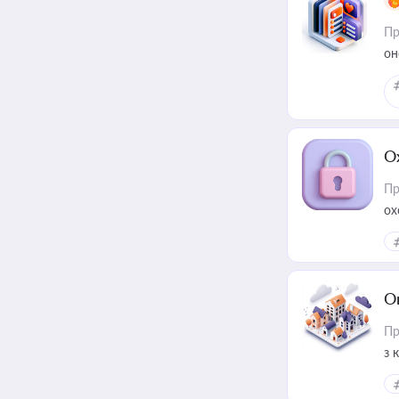
Пр
он
О
Пр
ох
О
Пр
з 
ме
пр