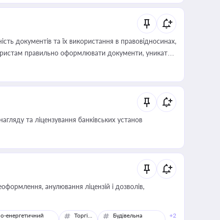
сть документів та їх використання в правовідносинах,
а юристам правильно оформлювати документи, уникати
влади та контрагентами
нагляду та ліцензування банківських установ
оформлення, анулювання ліцензій і дозволів,
о-енергетичний
Торгівля
Будівельна
+2