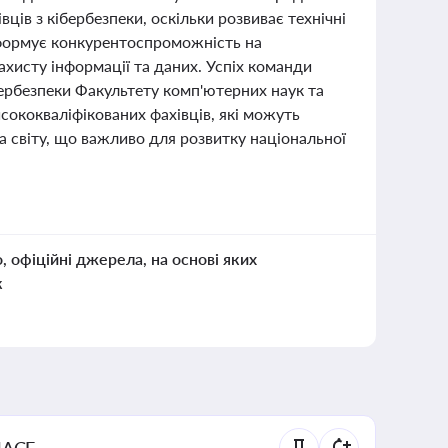
ів з кібербезпеки, оскільки розвиває технічні
 формує конкурентоспроможність на
ахисту інформації та даних. Успіх команди
ербезпеки Факультету комп'ютерних наук та
исококваліфікованих фахівців, які можуть
а світу, що важливо для розвитку національної
о, офіційні джерела, на основі яких
к