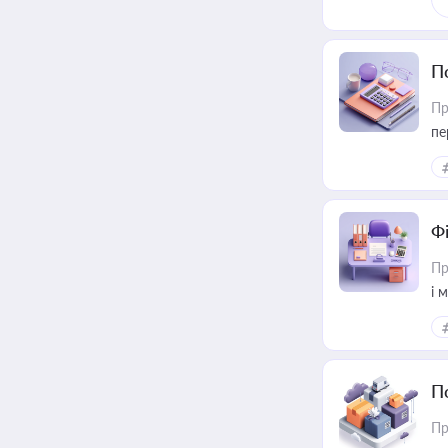
П
Пр
пе
Ф
Пр
і 
П
Пр