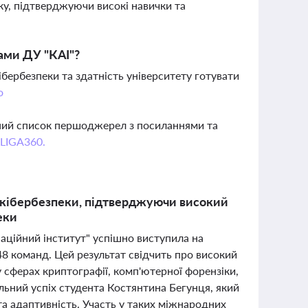
ку, підтверджуючи високі навички та
ами ДУ "КАІ"?
бербезпеки та здатність університету готувати
о
вний список першоджерел з посиланнями та
 LIGA360.
 кібербезпеки, підтверджуючи високий
еки
аційний інститут" успішно виступила на
8 команд. Цей результат свідчить про високий
 у сферах криптографії, комп'ютерної форензіки,
льний успіх студента Костянтина Бегунця, який
та адаптивність. Участь у таких міжнародних