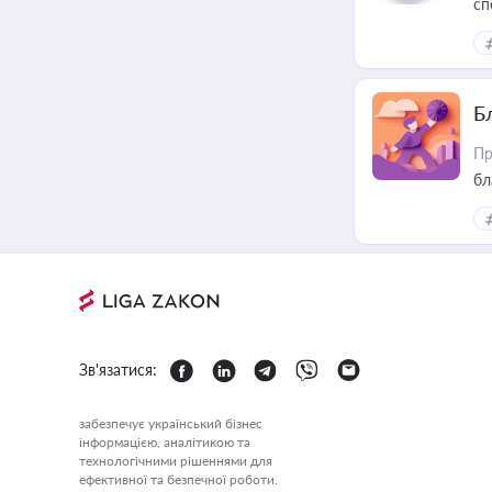
сп
ре
Б
Пр
бл
Зв'язатися:
забезпечує український бізнес
інформацією, аналітикою та
технологічними рішеннями для
ефективної та безпечної роботи.