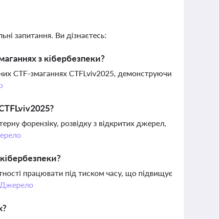
ьні запитання. Ви дізнаєтесь:
маганнях з кібербезпеки?
дних CTF-змаганнях CTFLviv2025, демонструючи
о
 CTFLviv2025?
ерну форензіку, розвідку з відкритих джерел,
ерело
 кібербезпеки?
тності працювати під тиском часу, що підвищує
Джерело
х?