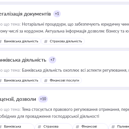
егалізація документів
+1
о що тема:
Нотаріальні процедури, що забезпечують юридичну чинні
тому числі за кордоном. Актуальна інформація дозволяє бізнесу т
зиків недійсності та забезпечувати їх належне прийняття органами 
Банківська діяльність
Страхова діяльність
нківська діяльність
+7
о що тема:
Банківська діяльність охоплює всі аспекти регулювання, 
Банківська діяльність
Фінансові послуги
цензії, дозволи
+10
о що тема:
Тема стосується правового регулювання отримання, пере
обхідних для провадження господарської діяльності
Банківська
Страхова
Фінансові
Паливн