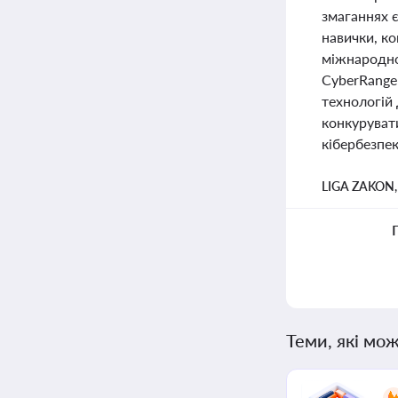
змаганнях є
навички, к
міжнародном
CyberRange
технологій 
конкурувати
кібербезпек
LIGA ZAKON
Теми, які мож