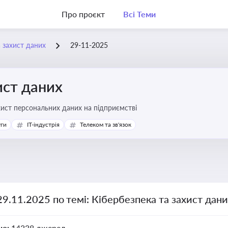
Про проєкт
Всі Теми
а захист даних
29-11-2025
ист даних
хист персональних даних на підприємстві
уги
IT-індустрія
Телеком та зв'язок
29.11.2025 по темі: Кібербезпека та захист дан
но:
14338 джерел