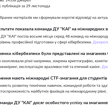
1 публікація за 29 листопада
ібраних матеріалів ми сформували короткі відповіді на актуал
ультати показала команда ДУ "КАІ" на міжнародних з
ДУ "КАІ" посіла восьме місце серед 48 команд на міжнаро
рівень професійної підготовки у сфері кібербезпеки.
Джерел
рямки кібербезпеки були представлені на змаганнях
 охоплювали різні напрямки, зокрема криптографію, комп'ют
нжиніринг, експлуатацію вразливостей та етичний хакінг.
Дж
чення мають міжнародні CTF-змагання для студентів
ияють розвитку технічних навичок, командної роботи та зда
тоспроможність майбутніх фахівців на міжнародному рівні.
оманди ДУ "КАІ" досяг особистого успіху на змагання