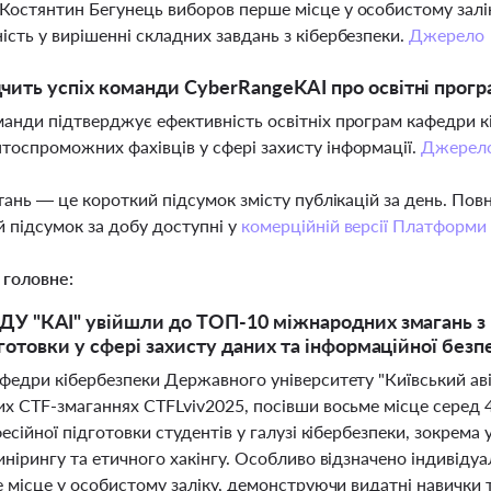
Костянтин Бегунець виборов перше місце у особистому залі
ість у вирішенні складних завдань з кібербезпеки.
Джерело
чить успіх команди CyberRangeKAI про освітні прогр
манди підтверджує ефективність освітніх програм кафедри кі
тоспроможних фахівців у сфері захисту інформації.
Джерел
тань — це короткий підсумок змісту публікацій за день. По
 підсумок за добу доступні у
комерційній версії Платформи
 головне:
ДУ "КАІ" увійшли до ТОП-10 міжнародних змагань з
дготовки у сфері захисту даних та інформаційної безп
федри кібербезпеки Державного університету "Київський аві
х CTF-змаганнях CTFLviv2025, посівши восьме місце серед 4
есійної підготовки студентів у галузі кібербезпеки, зокрема
нірингу та етичного хакінгу. Особливо відзначено індивідуа
 місце у особистому заліку, демонструючи видатні навички 