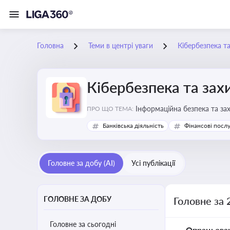
Головна
Теми в центрі уваги
Кібербезпека т
Кібербезпека та зах
Інформаційна безпека та за
ПРО ЩО ТЕМА:
Банківська діяльність
Фінансові посл
Головне за добу (AI)
Усі публікації
ГОЛОВНЕ ЗА ДОБУ
Головне за 
Головне за сьогодні
Опрацьова