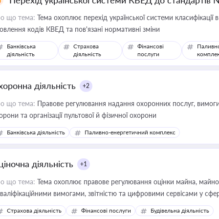
Перехід української системи КВЕД до стандартів 
о що тема:
Тема охоплює перехід української системи класифікації в
овлення кодів КВЕД та пов'язані нормативні зміни
Банківська
Страхова
Фінансові
Паливн
діяльність
діяльність
послуги
компле
хоронна діяльність
+2
о що тема:
Правове регулювання надання охоронних послуг, вимоги д
орони та організації пультової й фізичної охорони
Банківська діяльність
Паливно-енергетичний комплекс
ціночна діяльність
+1
о що тема:
Тема охоплює правове регулювання оцінки майна, майнови
кваліфікаційними вимогами, звітністю та цифровими сервісами у сфер
дійних змін у цій сфері корисне для власника бізнесу, керівника, юр
Страхова діяльність
Фінансові послуги
Будівельна діяльність
иватизації, оренди державного майна, корпоративних угод і перевірки