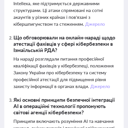
Intellexa, яке підтримується державними
структурами. Ці атаки спрямовані на сотні
акаунтів у різних країнах і пов'язані з
кібершпигунством та стеженням.
Джерело
Що обговорювали на онлайн-нараді щодо
атестації фахівців у сфері кібербезпеки в
Ізмаїльській РДА?
На нараді розглядали питання професійної
кваліфікації фахівців у кібербезпеці, положення
Закону України про кібербезпеку та систему
професійної атестації для підвищення рівня
захисту інформації в органах влади.
Джерело
Які основні принципи безпечної інтеграції
AI в операційні технології пропонують
світові агенції кібербезпеки?
Принципи включають розуміння AI та навчання
команд, оцінку ризиків і технічної здійсненності,