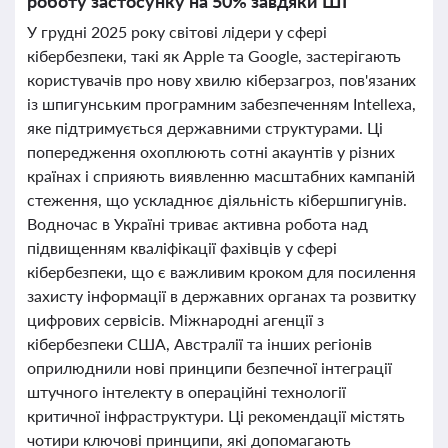
роботу застосунку на 50% завдяки ШІ
У грудні 2025 року світові лідери у сфері
кібербезпеки, такі як Apple та Google, застерігають
користувачів про нову хвилю кіберзагроз, пов'язаних
із шпигунським програмним забезпеченням Intellexa,
яке підтримується державними структурами. Ці
попередження охоплюють сотні акаунтів у різних
країнах і сприяють виявленню масштабних кампаній
стеження, що ускладнює діяльність кібершпигунів.
Водночас в Україні триває активна робота над
підвищенням кваліфікації фахівців у сфері
кібербезпеки, що є важливим кроком для посилення
захисту інформації в державних органах та розвитку
цифрових сервісів. Міжнародні агенції з
кібербезпеки США, Австралії та інших регіонів
оприлюднили нові принципи безпечної інтеграції
штучного інтелекту в операційні технології
критичної інфраструктури. Ці рекомендації містять
чотири ключові принципи, які допомагають