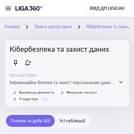
ВХІД ДО LIGA360
Головна
Теми в центрі уваги
Кібербезпека та захист даних
Кібербезпека та захист даних
ПРО ЩО ТЕМА:
Інформаційна безпека та захист персональних даних
на підприємстві
Банківська діяльність
Фінансові послуги
IT-індустрія
+1
Головне за добу (AI)
Усі публікації