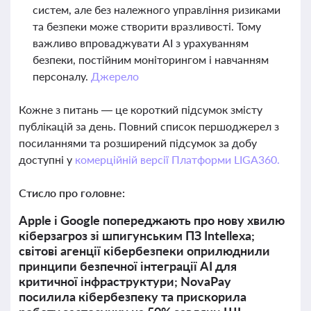
систем, але без належного управління ризиками
та безпеки може створити вразливості. Тому
важливо впроваджувати AI з урахуванням
безпеки, постійним моніторингом і навчанням
персоналу.
Джерело
Кожне з питань — це короткий підсумок змісту
публікацій за день. Повний список першоджерел з
посиланнями та розширений підсумок за добу
доступні у
комерційній версії Платформи LIGA360.
Стисло про головне:
Apple і Google попереджають про нову хвилю
кіберзагроз зі шпигунським ПЗ Intellexa;
світові агенції кібербезпеки оприлюднили
принципи безпечної інтеграції AI для
критичної інфраструктури; NovaPay
посилила кібербезпеку та прискорила