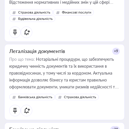
Відстеження нормативних і медійних змін у цій сфері
корисне для власника бізнесу, керівника, юриста або
Страхова діяльність
Фінансові послуги
бухгалтера під час оподаткування, приватизації, оренди
Будівельна діяльність
державного майна, корпоративних угод і перевірки
статусу суб'єктів оціночної діяльності
Легалізація документів
+9
Про що тема:
Нотаріальні процедури, що забезпечують
юридичну чинність документів та їх використання в
правовідносинах, у тому числі за кордоном. Актуальна
інформація дозволяє бізнесу та юристам правильно
оформлювати документи, уникати ризиків недійсності та
забезпечувати їх належне прийняття органами влади та
Банківська діяльність
Страхова діяльність
контрагентами