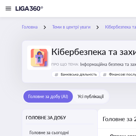
Головна
Теми в центрі уваги
Кібербезпека т
Кібербезпека та зах
Інформаційна безпека та за
ПРО ЩО ТЕМА:
Банківська діяльність
Фінансові посл
Головне за добу (AI)
Усі публікації
ГОЛОВНЕ ЗА ДОБУ
Головне за 
Головне за сьогодні
Опрацьова