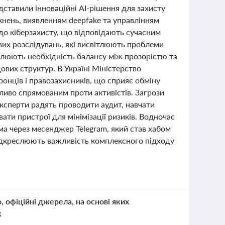
едставили інноваційні AI-рішення для захисту
нень, виявленням deepfake та управлінням
до кіберзахисту, що відповідають сучасним
их розслідувань, які висвітлюють проблеми
еслюють необхідність балансу між прозорістю та
ових структур. В Україні Міністерство
онців і правозахисників, що сприяє обміну
бливо спрямованим проти активістів. Загрози
Експерти радять проводити аудит, навчати
ти пристрої для мінімізації ризиків. Водночас
а через месенджер Telegram, який став хабом
 підкреслюють важливість комплексного підходу
о, офіційні джерела, на основі яких
к