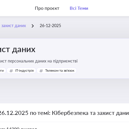
Про проєкт
Всі Теми
а захист даних
26-12-2025
ист даних
хист персональних даних на підприємстві
уги
IT-індустрія
Телеком та зв'язок
26.12.2025 по темі: Кібербезпека та захист дан
но:
14390 джерел