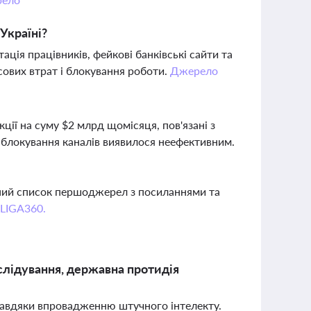
Україні?
ція працівників, фейкові банківські сайти та
сових втрат і блокування роботи.
Джерело
ції на суму $2 млрд щомісяця, пов'язані з
 блокування каналів виявилося неефективним.
вний список першоджерел з посиланнями та
 LIGA360.
зслідування, державна протидія
 завдяки впровадженню штучного інтелекту.