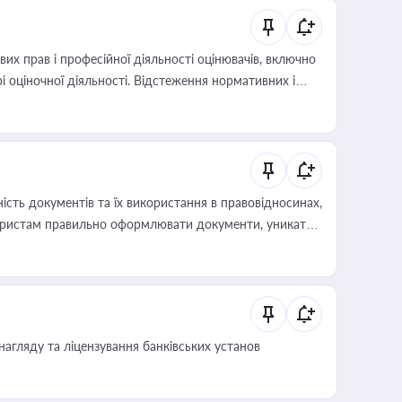
х прав і професійної діяльності оцінювачів, включно
і оціночної діяльності. Відстеження нормативних і
иста або бухгалтера під час оподаткування,
 статусу суб'єктів оціночної діяльності
сть документів та їх використання в правовідносинах,
а юристам правильно оформлювати документи, уникати
влади та контрагентами
нагляду та ліцензування банківських установ