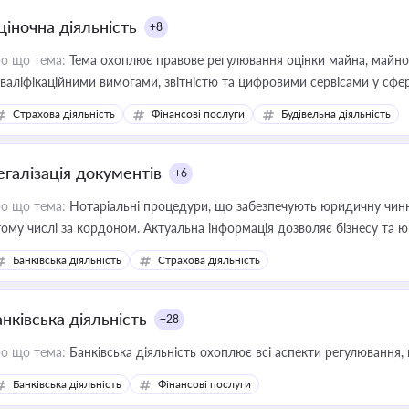
ціночна діяльність
+8
о що тема:
Тема охоплює правове регулювання оцінки майна, майнови
кваліфікаційними вимогами, звітністю та цифровими сервісами у сфер
дійних змін у цій сфері корисне для власника бізнесу, керівника, юр
Страхова діяльність
Фінансові послуги
Будівельна діяльність
иватизації, оренди державного майна, корпоративних угод і перевірки
егалізація документів
+6
о що тема:
Нотаріальні процедури, що забезпечують юридичну чинні
тому числі за кордоном. Актуальна інформація дозволяє бізнесу т
зиків недійсності та забезпечувати їх належне прийняття органами 
Банківська діяльність
Страхова діяльність
нківська діяльність
+28
о що тема:
Банківська діяльність охоплює всі аспекти регулювання, 
Банківська діяльність
Фінансові послуги