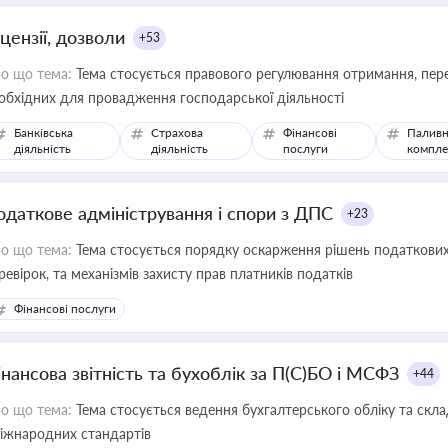
цензії, дозволи
+53
о що тема:
Тема стосується правового регулювання отримання, пере
обхідних для провадження господарської діяльності
Банківська
Страхова
Фінансові
Паливн
діяльність
діяльність
послуги
компле
одаткове адміністрування і спори з ДПС
+23
о що тема:
Тема стосується порядку оскарження рішень податкових
ревірок, та механізмів захисту прав платників податків
Фінансові послуги
інансова звітність та бухоблік за П(С)БО і МСФЗ
+44
о що тема:
Тема стосується ведення бухгалтерського обліку та скла
міжнародних стандартів