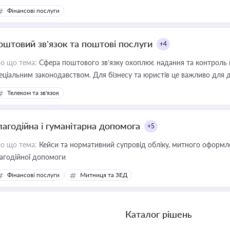
Фінансові послуги
оштовий зв’язок та поштові послуги
+4
о що тема:
Сфера поштового зв’язку охоплює надання та контроль 
еціальним законодавством. Для бізнесу та юристів це важливо для д
єстрах і забезпечення прав споживачів.
Телеком та зв'язок
лагодійна і гуманітарна допомога
+5
о що тема:
Кейси та нормативний супровід обліку, митного оформлен
агодійної допомоги
Фінансові послуги
Митниця та ЗЕД
Каталог рішень