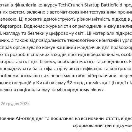
ртапів-фіналістів конкурсу TechCrunch Startup Battlefield пр
них систем, включно з автоматизованим тестуванням проник
зпекою. Ці проєкти демонструють різноманітність підходів 
іберзагроз. Водночас журналісти оприлюднили низку важлив
, нагляду та безпеки у цифровому світі. Ці матеріали підкр
них, а також відповідальність технологічних компаній і уряд
 справ організувало комунікаційний майданчик для правоохор
 та розробці спільних заходів протидії кіберзлочинам, осо
и зростають і для бізнесу, особливо малого та середнього. 
впроваджувати багатофакторну автентифікацію та контролюва
проблеми посилюються через масштабні кіберзлочини, зокрем
льних операцій у Китаї на суму $2 млрд щомісяця. Ці події
зпеки на національному та міжнародному рівнях.
,
26 грудня 2025
Повний AI-огляд дня та посилання на всі новини, статті, віде
сформований цей підсумо