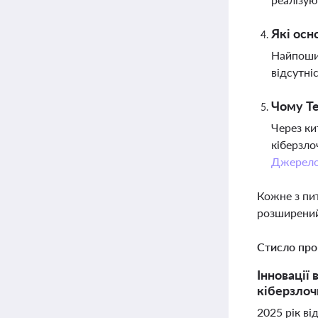
Які осн
Найпошир
відсутні
Чому Te
Через ки
кіберзло
Джерел
Кожне з пи
розширений
Стисло про
Інновації
кіберзлочи
2025 рік в