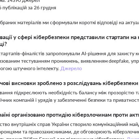
6 публікацій за 26 грудня
ібраних матеріалів ми сформували короткі відповіді на актуал
овації у сфері кібербезпеки представили стартапи на к
ці?
стартапів-фіналістів запропонували AI-рішення для захисту 
зованим тестуванням проникнень, виявленням deepfake, уп
огою штучного інтелекту.
Джерело
чові висновки зроблено з розслідувань кібербезпеки
вання підкреслюють необхідність балансу між прозорістю та
ічних компаній і урядів у забезпеченні безпеки та приватност
раїні організовано протидію кіберзлочинам проти акт
ство внутрішніх справ України створило комунікаційний ма
ронцями та правозахисниками, де обговорюють кіберзлочини
ть проєкт "Кібер Брама" для підвищення кібербезпеки.
Джер