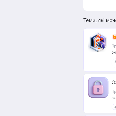
Теми, які мож
Пр
он
О
Пр
ох