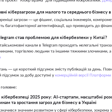
овні кіберзагрози для малого та середнього бізнесу в 
еніші загрози — це фішинг, соціальна інженерія, компромета
сть багатофакторної автентифікації, що призводить до фінан
legram став проблемою для кібербезпеки у Китаї?
тайськомовні канали в Telegram проходять нелегальні транзак
чинами, торгівлею людьми та іншими тяжкими злочинами, а
о
тань — це короткий підсумок змісту публікацій за день. По
 підсумок за добу доступні у
комерційній версії Платформи
 головне:
 в кібербезпеці 2025 року: AI-стартапи, масштабні ро
нам та зростання загроз для бізнесу в Україні
ідзначився значним розвитком у сфері кібербезпеки, зокрема