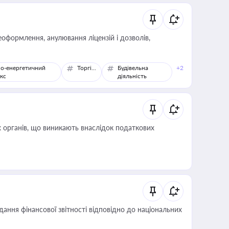
оформлення, анулювання ліцензій і дозволів,
о-енергетичний
Торгівля
Будівельна
+2
кс
діяльність
 органів, що виникають внаслідок податкових
дання фінансової звітності відповідно до національних