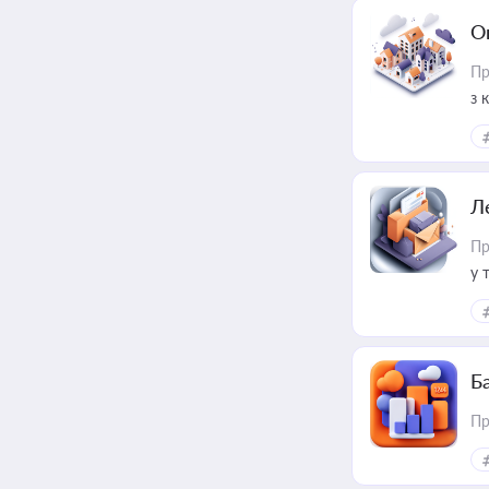
О
Пр
з 
ме
пр
Л
Пр
у 
ри
Ба
Пр