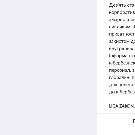
Дев'ять ста
корпоратив
хмарною бе
викликам к
приватності
захистом да
внутрішніх
інформацією
кібербезпек
персонал, 
глобальні 
для нелега
до кібербе
LIGA ZAKON