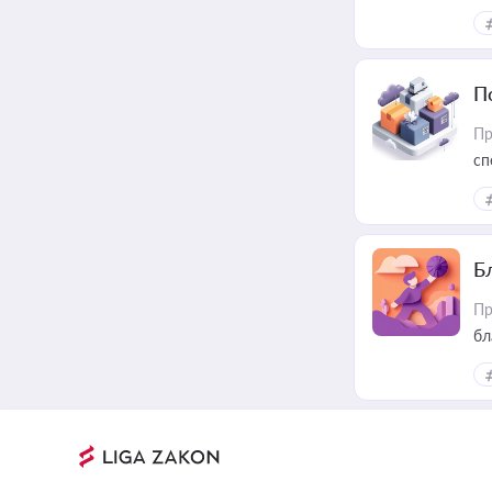
П
Пр
сп
ре
Б
Пр
бл