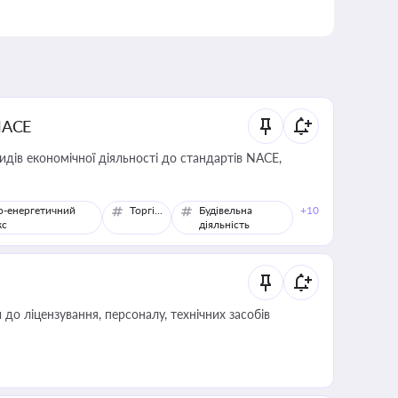
NACE
идів економічної діяльності до стандартів NACE,
о-енергетичний
Торгівля
Будівельна
+10
кс
діяльність
о ліцензування, персоналу, технічних засобів