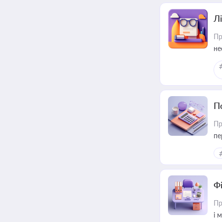
Лі
Пр
не
П
Пр
пе
Ф
Пр
і 