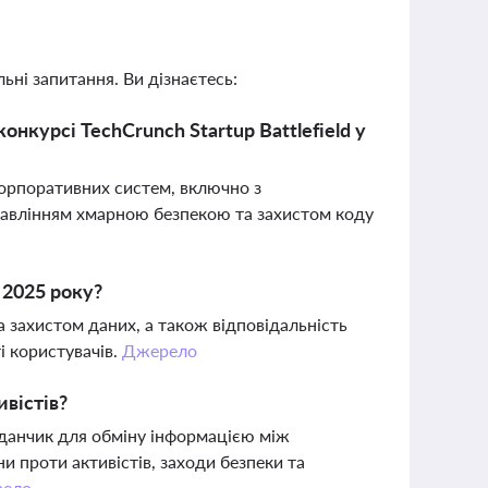
ьні запитання. Ви дізнаєтесь:
онкурсі TechCrunch Startup Battlefield у
корпоративних систем, включно з
равлінням хмарною безпекою та захистом коду
 2025 року?
 захистом даних, а також відповідальність
і користувачів.
Джерело
ивістів?
йданчик для обміну інформацією між
 проти активістів, заходи безпеки та
ело