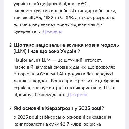
український цифровий підпис у ЄС,
імплементувати європейські стандарти безпеки,
такі як eIDAS, NIS2 та GDPR, а також розробляє
національну велику мовну модель для AI-
суверенітету.
Джерело
Що таке національна велика мовна модель
(LLM) і навіщо вона Україні?
Національна LLM — це штучний інтелект,
навчений на україномовних даних, що дозволяє
створювати безпечні AI-продукти без передачі
даних за кордон. Вона сприяє розвитку цифрових
сервісів, знижує витрати на використання ШІ та
підвищує безпеку даних.
Джерело
Які основні кіберзагрози у 2025 році?
У 2025 році зафіксовано рекордні викрадення
криптовалют на суму $2,7 млрд, зокрема