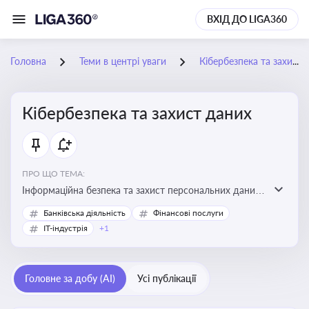
ВХІД ДО LIGA360
Головна
Теми в центрі уваги
Кібербезпека та захист даних
Кібербезпека та захист даних
ПРО ЩО ТЕМА:
Інформаційна безпека та захист персональних даних
на підприємстві
Банківська діяльність
Фінансові послуги
IT-індустрія
+1
Головне за добу (AI)
Усі публікації