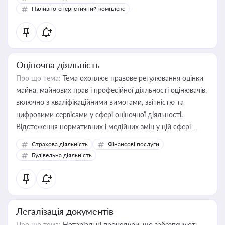
Паливно-енергетичний комплекс
Оціночна діяльність
Про що тема:
Тема охоплює правове регулювання оцінки
майна, майнових прав і професійної діяльності оцінювачів,
включно з кваліфікаційними вимогами, звітністю та
цифровими сервісами у сфері оціночної діяльності.
Відстеження нормативних і медійних змін у цій сфері
корисне для власника бізнесу, керівника, юриста або
Страхова діяльність
Фінансові послуги
бухгалтера під час оподаткування, приватизації, оренди
Будівельна діяльність
державного майна, корпоративних угод і перевірки
статусу суб'єктів оціночної діяльності
Легалізація документів
Про що тема:
Нотаріальні процедури, що забезпечують