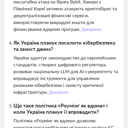
масштабна атака на біржу Bybit. Хакери з
Північної Кореї активно атакують криптобіржі та
децентралізовані фінансові сервіси,
використовуючи викрадені кошти для
фінансування ядерних програм.
Джерело
Як Україна планує посилити кібербезпеку
та захист даних?
Україна адаптує законодавство до європейських
стандартів, створює цифрового регулятора,
розвиває національну LLM для AI-суверенітету та
впроваджує інструменти для управління
ризиками кібербезпеки і захисту критичної
інфраструктури.
Джерело
Що таке політика «Роумінг як вдома» і
коли Україна планує її впровадити?
Політика «Роумінг як вдома» дозволяє
користуватися мобільним зв’язком у країнах ЄС