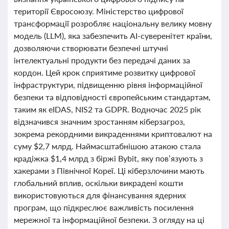
території Євросоюзу. Міністерство цифрової
трансформації розробляє національну велику мовну
модель (LLM), яка забезпечить AI-суверенітет країни,
дозволяючи створювати безпечні штучні
інтелектуальні продукти без передачі даних за
кордон. Цей крок сприятиме розвитку цифрової
інфраструктури, підвищенню рівня інформаційної
безпеки та відповідності європейським стандартам,
таким як eIDAS, NIS2 та GDPR. Водночас 2025 рік
відзначився значним зростанням кіберзагроз,
зокрема рекордними викраденнями криптовалют на
суму $2,7 млрд. Наймасштабнішою атакою стала
крадіжка $1,4 млрд з біржі Bybit, яку пов’язують з
хакерами з Північної Кореї. Ці кіберзлочини мають
глобальний вплив, оскільки викрадені кошти
використовуються для фінансування ядерних
програм, що підкреслює важливість посилення
мережної та інформаційної безпеки. З огляду на ці