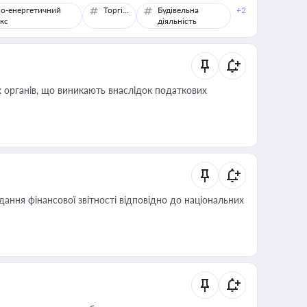
о-енергетичний
Торгівля
Будівельна
+2
кс
діяльність
 органів, що виникають внаслідок податкових
дання фінансової звітності відповідно до національних