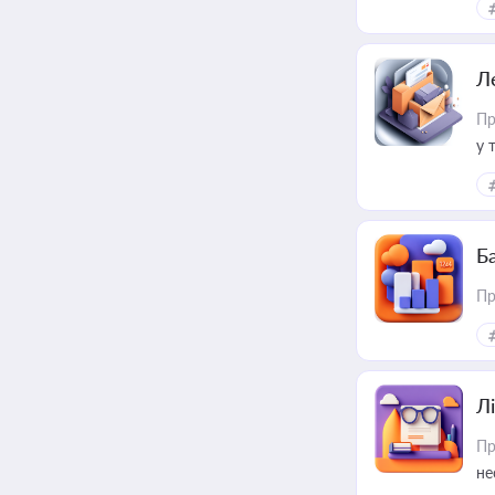
пр
Л
Пр
у 
ри
Ба
Пр
Лі
Пр
не