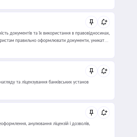
 статусу суб'єктів оціночної діяльності
сть документів та їх використання в правовідносинах,
а юристам правильно оформлювати документи, уникати
влади та контрагентами
нагляду та ліцензування банківських установ
оформлення, анулювання ліцензій і дозволів,