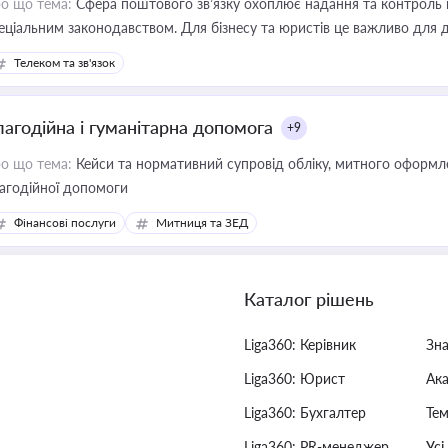
о що тема:
Сфера поштового зв’язку охоплює надання та контроль 
еціальним законодавством. Для бізнесу та юристів це важливо для д
єстрах і забезпечення прав споживачів.
Телеком та зв'язок
лагодійна і гуманітарна допомога
+9
о що тема:
Кейси та нормативний супровід обліку, митного оформлен
агодійної допомоги
Фінансові послуги
Митниця та ЗЕД
Каталог рішень
Liga360: Керівник
Зн
Liga360: Юрист
Ак
Liga360: Бухгалтер
Тем
Liga360: PR-менеджер
Усі