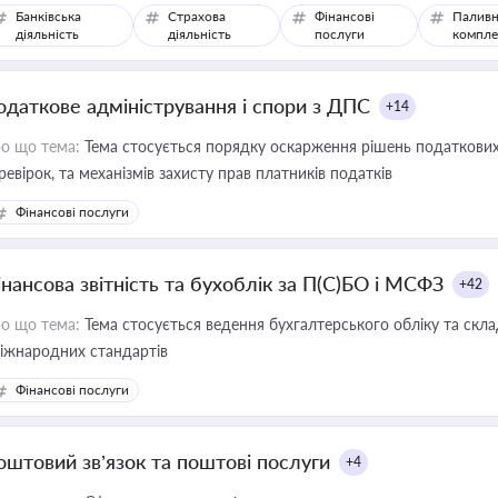
Банківська
Страхова
Фінансові
Паливн
діяльність
діяльність
послуги
компле
одаткове адміністрування і спори з ДПС
+14
о що тема:
Тема стосується порядку оскарження рішень податкових
ревірок, та механізмів захисту прав платників податків
Фінансові послуги
інансова звітність та бухоблік за П(С)БО і МСФЗ
+42
о що тема:
Тема стосується ведення бухгалтерського обліку та скла
міжнародних стандартів
Фінансові послуги
оштовий зв’язок та поштові послуги
+4