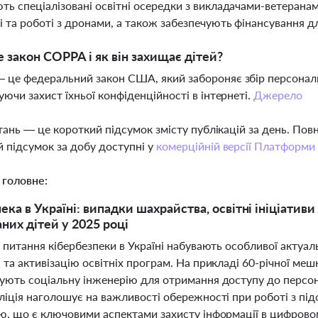
ь спеціалізовані освітні осередки з викладачами-ветеранами
 та роботі з дронами, а також забезпечують фінансування д
 закон COPPA і як він захищає дітей?
це федеральний закон США, який забороняє збір персональни
уючи захист їхньої конфіденційності в інтернеті.
Джерело
тань — це короткий підсумок змісту публікацій за день. По
 підсумок за добу доступні у
комерційній версії Платформи
 головне:
ека в Україні: випадки шахрайства, освітні ініціати
аних дітей у 2025 році
 питання кібербезпеки в Україні набувають особливої актуал
та активізацію освітніх програм. На прикладі 60-річної меш
ують соціальну інженерію для отримання доступу до персон
ліція наголошує на важливості обережності при роботі з п
ю, що є ключовими аспектами захисту інформації в цифрово