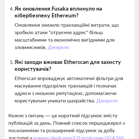
Як оновлення Fusaka вплинуло на
кібербезпеку Ethereum?
Оновлення знизило транзакційні витрати, що
зробило атаки "отруєння адрес" більш
масштабними та економічно вигідними для
зловмисників.
Джерело
Які заходи вживає Etherscan для захисту
користувачів?
Etherscan впроваджує автоматичні фільтри для
маскування підозрілих транзакцій і позначає
адреси з низькою репутацією, допомагаючи
користувачам уникати шахрайства.
Джерело
Кожне з питань — це короткий підсумок змісту
публікацій за день. Повний список першоджерел з
посиланнями та розширений підсумок за добу
доступні у
комерційній версії Платформи LIGA360.