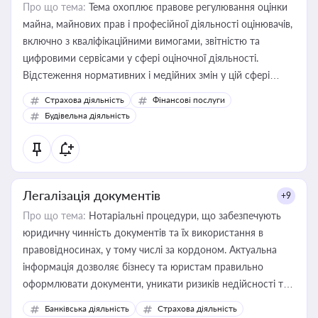
Про що тема:
Тема охоплює правове регулювання оцінки
майна, майнових прав і професійної діяльності оцінювачів,
включно з кваліфікаційними вимогами, звітністю та
цифровими сервісами у сфері оціночної діяльності.
Відстеження нормативних і медійних змін у цій сфері
корисне для власника бізнесу, керівника, юриста або
Страхова діяльність
Фінансові послуги
бухгалтера під час оподаткування, приватизації, оренди
Будівельна діяльність
державного майна, корпоративних угод і перевірки
статусу суб'єктів оціночної діяльності
Легалізація документів
+9
Про що тема:
Нотаріальні процедури, що забезпечують
юридичну чинність документів та їх використання в
правовідносинах, у тому числі за кордоном. Актуальна
інформація дозволяє бізнесу та юристам правильно
оформлювати документи, уникати ризиків недійсності та
забезпечувати їх належне прийняття органами влади та
Банківська діяльність
Страхова діяльність
контрагентами