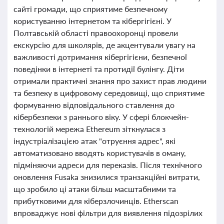
сайті громади, що сприятиме безпечному
користуванню інтернетом та кібергігієні. У
Полтавській області правоохоронці провели
екскурсію для школярів, де акцентували увагу на
важливості дотримання кібергігієни, безпечної
поведінки в інтернеті та протидії булінгу. Діти
отримали практичні знання про захист прав людини
та безпеку в цифровому середовищі, що сприятиме
формуванню відповідального ставлення до
кібербезпеки з раннього віку. У сфері блокчейн-
технологій мережа Ethereum зіткнулася з
індустріалізацією атак "отруєння адрес", які
автоматизовано вводять користувачів в оману,
підміняючи адреси для переказів. Після технічного
оновлення Fusaka знизилися транзакційні витрати,
що зробило ці атаки більш масштабними та
прибутковими для кіберзлочинців. Etherscan
впроваджує нові фільтри для виявлення підозрілих