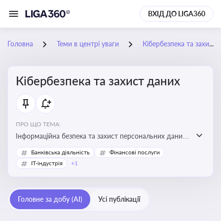
ВХІД ДО LIGA360
Головна
Теми в центрі уваги
Кібербезпека та захист даних
Кібербезпека та захист даних
ПРО ЩО ТЕМА:
Інформаційна безпека та захист персональних даних
на підприємстві
Банківська діяльність
Фінансові послуги
IT-індустрія
+1
Головне за добу (AI)
Усі публікації