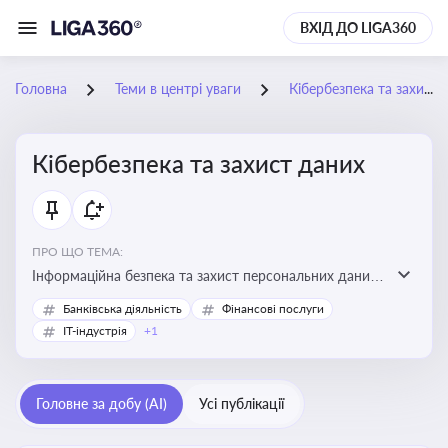
ВХІД ДО LIGA360
Головна
Теми в центрі уваги
Кібербезпека та захист даних
Кібербезпека та захист даних
ПРО ЩО ТЕМА:
Інформаційна безпека та захист персональних даних
на підприємстві
Банківська діяльність
Фінансові послуги
IT-індустрія
+1
Головне за добу (AI)
Усі публікації