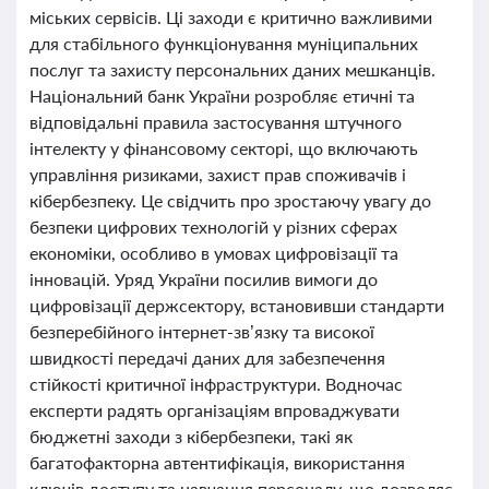
міських сервісів. Ці заходи є критично важливими
для стабільного функціонування муніципальних
послуг та захисту персональних даних мешканців.
Національний банк України розробляє етичні та
відповідальні правила застосування штучного
інтелекту у фінансовому секторі, що включають
управління ризиками, захист прав споживачів і
кібербезпеку. Це свідчить про зростаючу увагу до
безпеки цифрових технологій у різних сферах
економіки, особливо в умовах цифровізації та
інновацій. Уряд України посилив вимоги до
цифровізації держсектору, встановивши стандарти
безперебійного інтернет-зв’язку та високої
швидкості передачі даних для забезпечення
стійкості критичної інфраструктури. Водночас
експерти радять організаціям впроваджувати
бюджетні заходи з кібербезпеки, такі як
багатофакторна автентифікація, використання
ключів доступу та навчання персоналу, що дозволяє