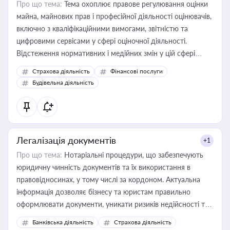
Про що тема:
Тема охоплює правове регулювання оцінки
майна, майнових прав і професійної діяльності оцінювачів,
включно з кваліфікаційними вимогами, звітністю та
цифровими сервісами у сфері оціночної діяльності.
Відстеження нормативних і медійних змін у цій сфері
корисне для власника бізнесу, керівника, юриста або
Страхова діяльність
Фінансові послуги
бухгалтера під час оподаткування, приватизації, оренди
Будівельна діяльність
державного майна, корпоративних угод і перевірки
статусу суб'єктів оціночної діяльності
Легалізація документів
+1
Про що тема:
Нотаріальні процедури, що забезпечують
юридичну чинність документів та їх використання в
правовідносинах, у тому числі за кордоном. Актуальна
інформація дозволяє бізнесу та юристам правильно
оформлювати документи, уникати ризиків недійсності та
забезпечувати їх належне прийняття органами влади та
Банківська діяльність
Страхова діяльність
контрагентами