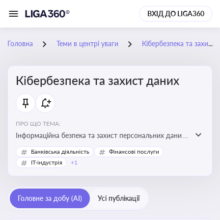
ВХІД ДО LIGA360
Головна
Теми в центрі уваги
Кібербезпека та захист даних
Кібербезпека та захист даних
ПРО ЩО ТЕМА:
Інформаційна безпека та захист персональних даних
на підприємстві
Банківська діяльність
Фінансові послуги
IT-індустрія
+1
Головне за добу (AI)
Усі публікації