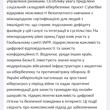
управління ризиками. Особливу увагу приділено
соціальній складовій кібербезпеки: проєкт CyberBee
відкриває можливості безоплатного навчання з
міжнародною сертифікацією для людей з
інвалідністю, що сприяє подоланню дефіциту
фахівців у цій галузі та інтеграції в суспільство. На
міжнародному рівні принц Гаррі взяв участь у
Глобальному саміті IAPP, підкреслюючи важливість
цифрової відповідальності та захисту
конфіденційності. Водночас уряди інших країн,
зокрема Бельгії, інвестують значні кошти у
модернізацію військової інфраструктури з акцентом
на кібербезпеку та протиповітряну оборону. В
Україні кіберполіція наголошує на зростанні
кіберзагроз у період війни та надає практичні
рекомендації для захисту громадян від онлайн-
шахрайств, підкреслюючи важливість цифрової
гігієни та безпечної поведінки в інтернеті. Ці події
свідчать про комплексний підхід до забезпечення