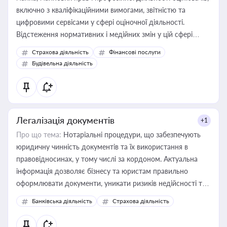
включно з кваліфікаційними вимогами, звітністю та
цифровими сервісами у сфері оціночної діяльності.
Відстеження нормативних і медійних змін у цій сфері
корисне для власника бізнесу, керівника, юриста або
Страхова діяльність
Фінансові послуги
бухгалтера під час оподаткування, приватизації, оренди
Будівельна діяльність
державного майна, корпоративних угод і перевірки
статусу суб'єктів оціночної діяльності
Легалізація документів
+1
Про що тема:
Нотаріальні процедури, що забезпечують
юридичну чинність документів та їх використання в
правовідносинах, у тому числі за кордоном. Актуальна
інформація дозволяє бізнесу та юристам правильно
оформлювати документи, уникати ризиків недійсності та
забезпечувати їх належне прийняття органами влади та
Банківська діяльність
Страхова діяльність
контрагентами