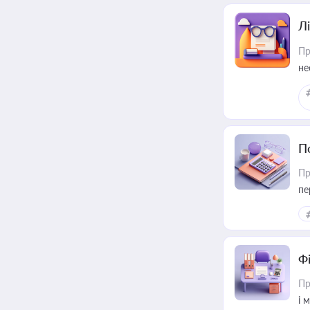
Лі
Пр
не
П
Пр
пе
Ф
Пр
і 