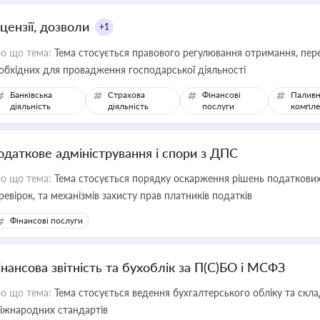
цензії, дозволи
+1
о що тема:
Тема стосується правового регулювання отримання, пере
обхідних для провадження господарської діяльності
Банківська
Страхова
Фінансові
Паливн
діяльність
діяльність
послуги
компле
одаткове адміністрування і спори з ДПС
о що тема:
Тема стосується порядку оскарження рішень податкових
ревірок, та механізмів захисту прав платників податків
Фінансові послуги
інансова звітність та бухоблік за П(С)БО і МСФЗ
о що тема:
Тема стосується ведення бухгалтерського обліку та скла
міжнародних стандартів