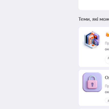
Теми, які мож
Пр
он
О
Пр
ох