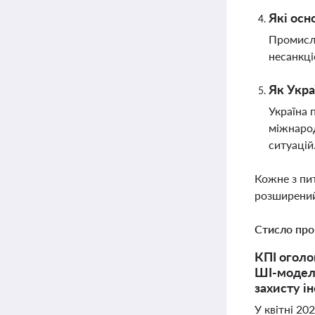
Які осн
Промисло
несанкці
Як Укра
Україна 
міжнарод
ситуацій
Кожне з пи
розширений
Стисло про
КПІ оголо
ШІ-моделі
захисту і
У квітні 20