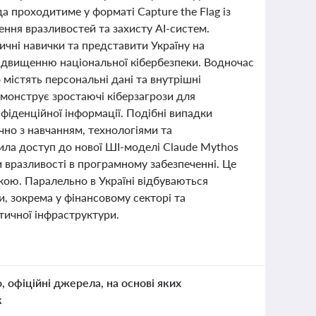
а проходитиме у форматі Capture the Flag із
ння вразливостей та захисту AI-систем.
ичні навички та представити Україну на
підвищенню національної кібербезпеки. Водночас
 містять персональні дані та внутрішні
емонструє зростаючі кіберзагрози для
фіденційної інформації. Подібні випадки
но з навчанням, технологіями та
ила доступ до нової ШІ-моделі Claude Mythos
 вразливості в програмному забезпеченні. Це
екою. Паралельно в Україні відбуваються
и, зокрема у фінансовому секторі та
тичної інфраструктури.
о, офіційні джерела, на основі яких
к