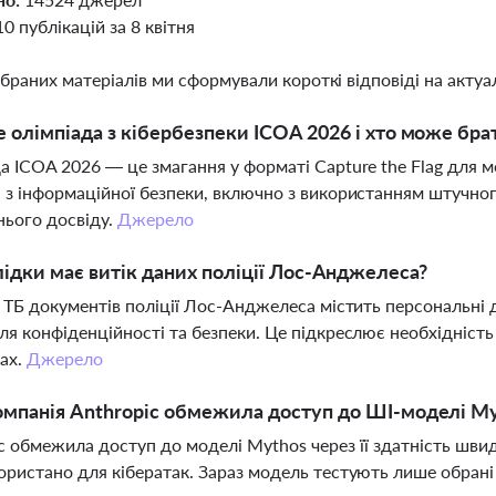
10 публікацій за 8 квітня
ібраних матеріалів ми сформували короткі відповіді на актуал
 олімпіада з кібербезпеки ICOA 2026 і хто може бра
а ICOA 2026 — це змагання у форматі Capture the Flag для мо
 з інформаційної безпеки, включно з використанням штучного
ього досвіду.
Джерело
лідки має витік даних поліції Лос-Анджелеса?
7 ТБ документів поліції Лос-Анджелеса містить персональні 
ля конфіденційності та безпеки. Це підкреслює необхідніст
ах.
Джерело
мпанія Anthropic обмежила доступ до ШІ-моделі M
c обмежила доступ до моделі Mythos через її здатність шви
ористано для кібератак. Зараз модель тестують лише обран