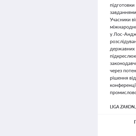
підготовки 
завданнями
Учасники ві
міжнародно
у Лос-Андже
розслідуван
державних с
підкреслюю
законодавч
через поте
рішення від
конференції
промисловос
LIGA ZAKON