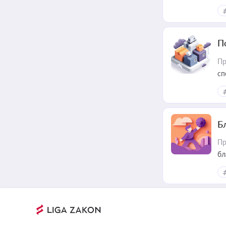
П
Пр
сп
ре
Б
Пр
бл