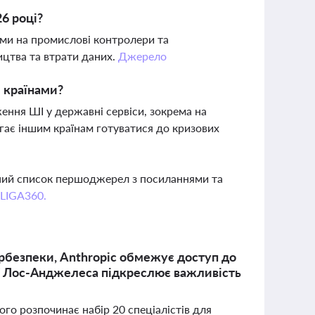
6 році?
ми на промислові контролери та
цтва та втрати даних.
Джерело
и країнами?
ження ШІ у державні сервіси, зокрема на
агає іншим країнам готуватися до кризових
вний список першоджерел з посиланнями та
 LIGA360.
ербезпеки, Anthropic обмежує доступ до
ії Лос-Анджелеса підкреслює важливість
кого розпочинає набір 20 спеціалістів для