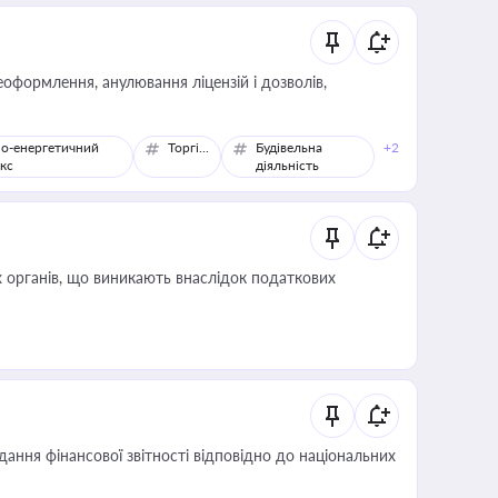
оформлення, анулювання ліцензій і дозволів,
о-енергетичний
Торгівля
Будівельна
+2
кс
діяльність
 органів, що виникають внаслідок податкових
дання фінансової звітності відповідно до національних