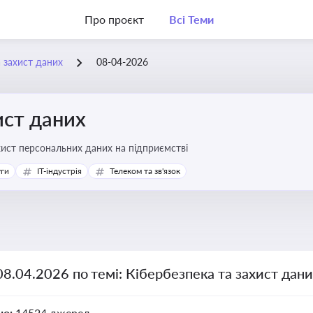
Про проєкт
Всі Теми
а захист даних
08-04-2026
ист даних
хист персональних даних на підприємстві
уги
IT-індустрія
Телеком та зв'язок
08.04.2026 по темі: Кібербезпека та захист дан
но:
14524 джерел