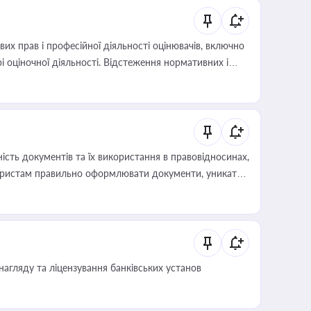
х прав і професійної діяльності оцінювачів, включно
і оціночної діяльності. Відстеження нормативних і
иста або бухгалтера під час оподаткування,
 статусу суб'єктів оціночної діяльності
сть документів та їх використання в правовідносинах,
а юристам правильно оформлювати документи, уникати
влади та контрагентами
нагляду та ліцензування банківських установ