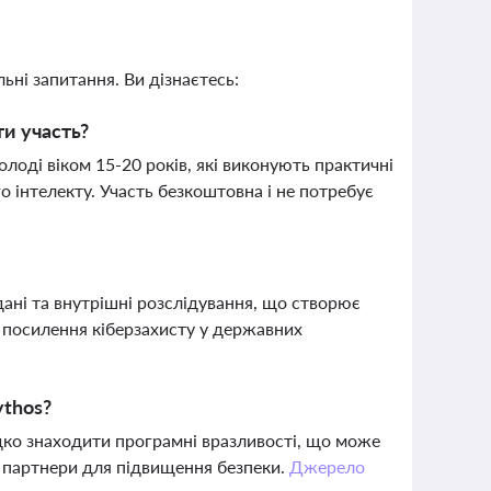
ьні запитання. Ви дізнаєтесь:
ти участь?
лоді віком 15-20 років, які виконують практичні
 інтелекту. Участь безкоштовна і не потребує
дані та внутрішні розслідування, що створює
ь посилення кіберзахисту у державних
ythos?
дко знаходити програмні вразливості, що може
і партнери для підвищення безпеки.
Джерело