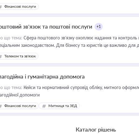
Фінансові послуги
оштовий зв’язок та поштові послуги
+1
о що тема:
Сфера поштового зв’язку охоплює надання та контроль 
еціальним законодавством. Для бізнесу та юристів це важливо для д
єстрах і забезпечення прав споживачів.
Телеком та зв'язок
лагодійна і гуманітарна допомога
о що тема:
Кейси та нормативний супровід обліку, митного оформлен
агодійної допомоги
Фінансові послуги
Митниця та ЗЕД
Каталог рішень