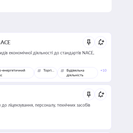
NACE
идів економічної діяльності до стандартів NACE,
о-енергетичний
Торгівля
Будівельна
+10
кс
діяльність
о ліцензування, персоналу, технічних засобів