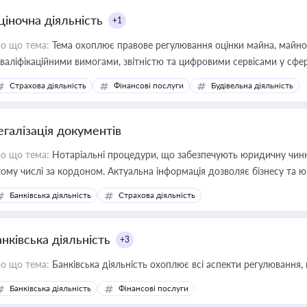
ціночна діяльність
+1
о що тема:
Тема охоплює правове регулювання оцінки майна, майнови
кваліфікаційними вимогами, звітністю та цифровими сервісами у сфер
дійних змін у цій сфері корисне для власника бізнесу, керівника, юр
Страхова діяльність
Фінансові послуги
Будівельна діяльність
иватизації, оренди державного майна, корпоративних угод і перевірки
егалізація документів
о що тема:
Нотаріальні процедури, що забезпечують юридичну чинні
тому числі за кордоном. Актуальна інформація дозволяє бізнесу т
зиків недійсності та забезпечувати їх належне прийняття органами 
Банківська діяльність
Страхова діяльність
нківська діяльність
+3
о що тема:
Банківська діяльність охоплює всі аспекти регулювання, 
Банківська діяльність
Фінансові послуги