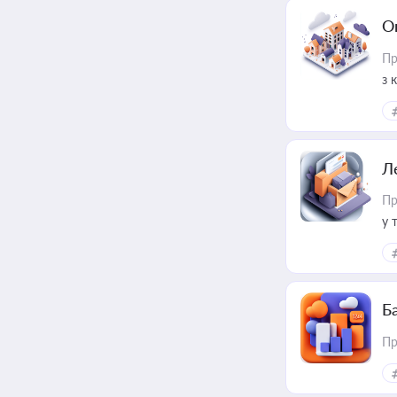
О
Пр
з 
ме
пр
Л
Пр
у 
ри
Ба
Пр