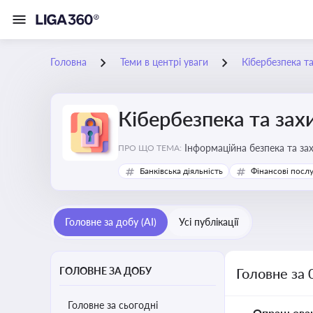
Головна
Теми в центрі уваги
Кібербезпека т
Кібербезпека та зах
Інформаційна безпека та за
ПРО ЩО ТЕМА:
Банківська діяльність
Фінансові посл
Головне за добу (AI)
Усі публікації
ГОЛОВНЕ ЗА ДОБУ
Головне за 
Головне за сьогодні
Опрацьова