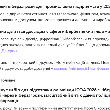
овні кіберзагрози для промислових підприємств у 202
ві підприємства стикаються з ransomware, фішингом, атака
онованим доступом, що може призвести до зупинки виробни
їна ділиться досвідом у сфері кібербезпеки з іншим
презентує свій досвід цифровізації, кібербезпеки та впровад
них заходах, таких як панельні дискусії в Японії, що допом
.
Джерело
тань — це короткий підсумок змісту публікацій за день. По
 підсумок за добу доступні у
комерційній версії Платформи
 головне:
шує набір для підготовки олімпіади ICOA 2026 з кіб
 через кіберзагрози, масштабний витік даних поліц
нформації
26 року Київський політехнічний інститут імені Ігоря Сікорсь