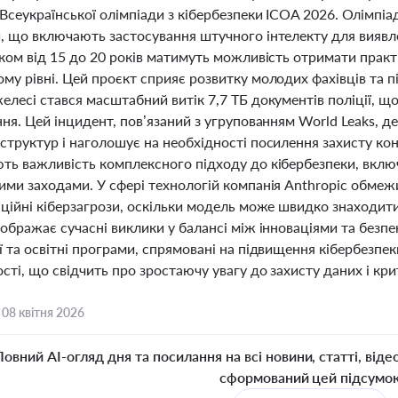
Всеукраїнської олімпіади з кібербезпеки ICOA 2026. Олімпіад
, що включають застосування штучного інтелекту для виявле
ком від 15 до 20 років матимуть можливість отримати практ
му рівні. Цей проєкт сприяє розвитку молодих фахівців та 
лесі стався масштабний витік 7,7 ТБ документів поліції, що
ня. Цей інцидент, пов’язаний з угрупованням World Leaks, д
труктур і наголошує на необхідності посилення захисту кон
ть важливість комплексного підходу до кібербезпеки, включ
ими заходами. У сфері технологій компанія Anthropic обмеж
нційні кіберзагрози, оскільки модель може швидко знаходити
ображає сучасні виклики у балансі між інноваціями та безп
 та освітні програми, спрямовані на підвищення кібербезпек
ті, що свідчить про зростаючу увагу до захисту даних і кри
,
08 квітня 2026
Повний AI-огляд дня та посилання на всі новини, статті, віде
сформований цей підсумо