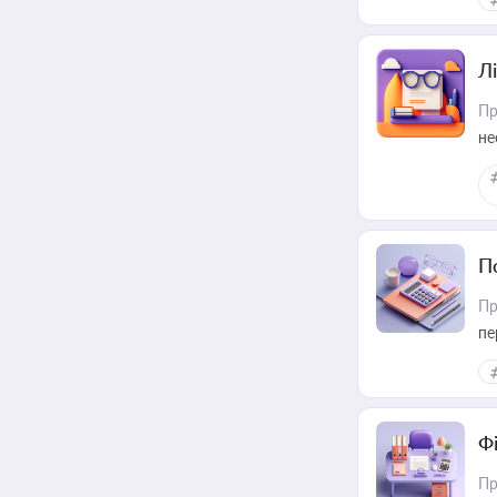
Лі
Пр
не
П
Пр
пе
Ф
Пр