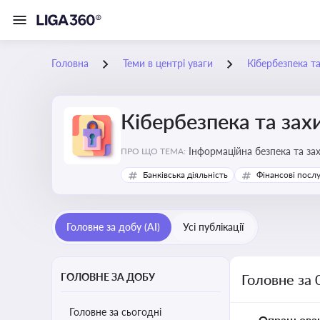
Головна
Теми в центрі уваги
Кібербезпека т
Кібербезпека та зах
Інформаційна безпека та за
ПРО ЩО ТЕМА:
Банківська діяльність
Фінансові посл
Головне за добу (AI)
Усі публікації
ГОЛОВНЕ ЗА ДОБУ
Головне за 
Головне за сьогодні
Опрацьова