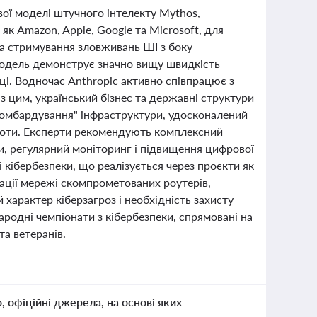
вої моделі штучного інтелекту Mythos,
як Amazon, Apple, Google та Microsoft, для
на стримування зловживань ШІ з боку
 Модель демонструє значно вищу швидкість
ці. Водночас Anthropic активно співпрацює з
з цим, український бізнес та державні структури
бомбардування" інфраструктури, удосконалений
т-боти. Експерти рекомендують комплексний
оди, регулярний моніторинг і підвищення цифрової
і кібербезпеки, що реалізується через проєкти як
ації мережі скомпрометованих роутерів,
арактер кіберзагроз і необхідність захисту
народні чемпіонати з кібербезпеки, спрямовані на
та ветеранів.
о, офіційні джерела, на основі яких