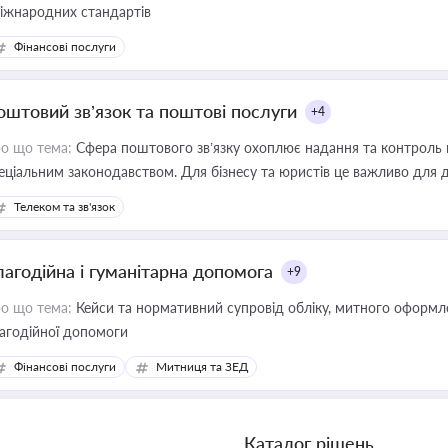
міжнародних стандартів
Фінансові послуги
оштовий зв’язок та поштові послуги
+4
о що тема:
Сфера поштового зв’язку охоплює надання та контроль 
еціальним законодавством. Для бізнесу та юристів це важливо для д
єстрах і забезпечення прав споживачів.
Телеком та зв'язок
лагодійна і гуманітарна допомога
+9
о що тема:
Кейси та нормативний супровід обліку, митного оформлен
агодійної допомоги
Фінансові послуги
Митниця та ЗЕД
Каталог рішень