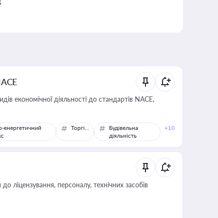
к
NACE
идів економічної діяльності до стандартів NACE,
о-енергетичний
Торгівля
Будівельна
+10
кс
діяльність
о ліцензування, персоналу, технічних засобів