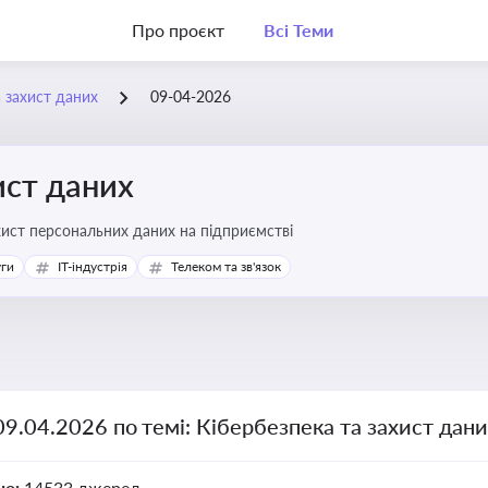
Про проєкт
Всі Теми
а захист даних
09-04-2026
ист даних
хист персональних даних на підприємстві
уги
IT-індустрія
Телеком та зв'язок
09.04.2026 по темі: Кібербезпека та захист дан
но:
14533 джерел