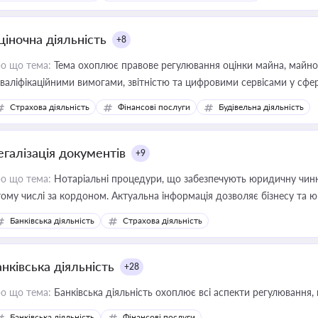
ціночна діяльність
+8
о що тема:
Тема охоплює правове регулювання оцінки майна, майнови
кваліфікаційними вимогами, звітністю та цифровими сервісами у сфер
дійних змін у цій сфері корисне для власника бізнесу, керівника, юр
Страхова діяльність
Фінансові послуги
Будівельна діяльність
иватизації, оренди державного майна, корпоративних угод і перевірки
егалізація документів
+9
о що тема:
Нотаріальні процедури, що забезпечують юридичну чинні
тому числі за кордоном. Актуальна інформація дозволяє бізнесу т
зиків недійсності та забезпечувати їх належне прийняття органами 
Банківська діяльність
Страхова діяльність
нківська діяльність
+28
о що тема:
Банківська діяльність охоплює всі аспекти регулювання, 
Банківська діяльність
Фінансові послуги