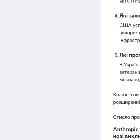
автентиф
Які зах
США успі
використ
інфрастр
Які про
В Україн
ветерані
міжнаро
Кожне з пи
розширений
Стисло про
Anthropic
нові викл