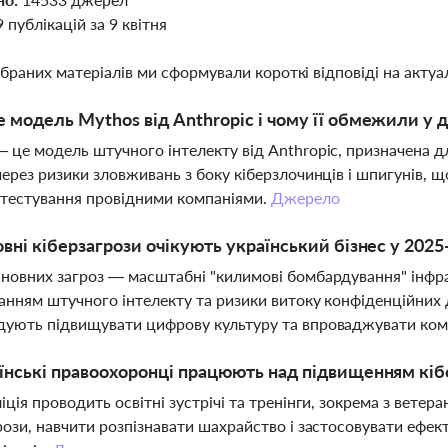
9 публікацій за 9 квітня
ібраних матеріалів ми сформували короткі відповіді на актуал
 модель Mythos від Anthropic і чому її обмежили у д
 це модель штучного інтелекту від Anthropic, призначена д
через ризики зловживань з боку кіберзлочинців і шпигунів,
і тестування провідними компаніями.
Джерело
овні кіберзагрози очікують український бізнес у 2025
новних загроз — масштабні "килимові бомбардування" інфра
анням штучного інтелекту та ризики витоку конфіденційних д
ують підвищувати цифрову культуру та впроваджувати ком
їнські правоохоронці працюють над підвищенням кі
іція проводить освітні зустрічі та тренінги, зокрема з вете
рози, навчити розпізнавати шахрайство і застосовувати ефек