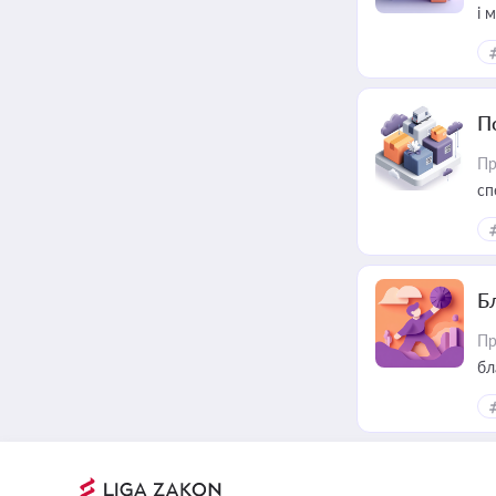
і 
П
Пр
сп
ре
Б
Пр
бл