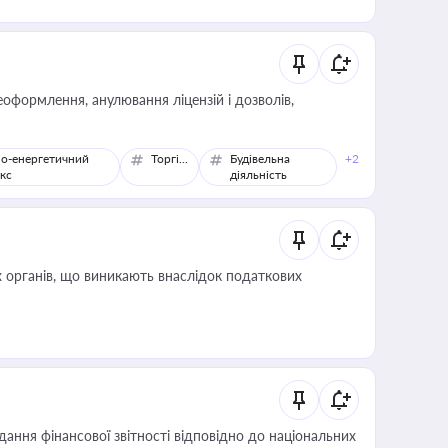
оформлення, анулювання ліцензій і дозволів,
о-енергетичний
Торгівля
Будівельна
+2
кс
діяльність
 органів, що виникають внаслідок податкових
дання фінансової звітності відповідно до національних