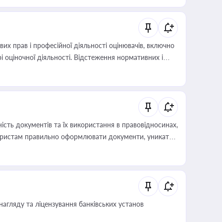
х прав і професійної діяльності оцінювачів, включно
і оціночної діяльності. Відстеження нормативних і
иста або бухгалтера під час оподаткування,
 статусу суб'єктів оціночної діяльності
сть документів та їх використання в правовідносинах,
а юристам правильно оформлювати документи, уникати
влади та контрагентами
нагляду та ліцензування банківських установ