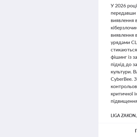
У 2026 році
передавши ї
виявлення 
кіберзлочи
виявлення в
урядами США
стикаються
фішинг із 
підхід до з
культури. В
CyberBee. 
контрольов
критичної і
підвищення 
LIGA ZAKON