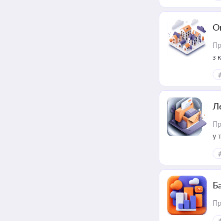
О
Пр
з 
ме
пр
Л
Пр
у 
ри
Ба
Пр