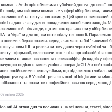
 компанія Anthropic обмежила публічний доступ до своєї но
ї провідним світовим компаніям у сфері кібербезпеки, таким 
вразливостей та тестування захисту. Цей крок спрямований 
нців і надання часу для впровадження запобіжних заходів.
разливостей, ніж люди, що змінює правила гри у кібербезпе
 та України для оцінки потенціалу технології. Паралельно 
 з новими кіберзагрозами, серед яких масштабні "килимові 
застосуванням ШІ та ризики витоку даних через публічні ча
ахисту інформації, включаючи технічні та організаційні зах
ажливим є також навчання та перекваліфікація кадрів у сфер
Значущою подією є також успішна операція США з нейтраліз
аних російськими спецслужбами, що підкреслює глобальний х
нфраструктури. В Україні тривають освітні ініціативи та між
обізнаності та розвиток професійних навичок серед молоді 
,
09 квітня 2026
Повний AI-огляд дня та посилання на всі новини, статті, віде