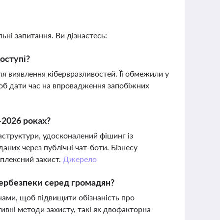
ьні запитання. Ви дізнаєтесь:
оступі?
ля виявлення кібервразливостей. Її обмежили у
 щоб дати час на впровадження запобіжних
-2026 роках?
структури, удосконалений фішинг із
аних через публічні чат-боти. Бізнесу
плексний захист.
Джерело
бербезпеки серед громадян?
ранами, щоб підвищити обізнаність про
тивні методи захисту, такі як двофакторна