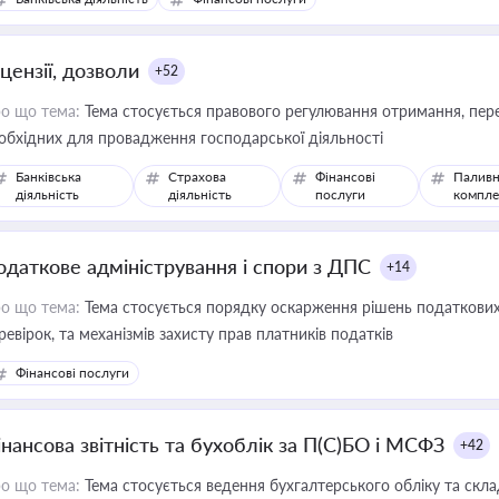
цензії, дозволи
+52
о що тема:
Тема стосується правового регулювання отримання, пере
обхідних для провадження господарської діяльності
Банківська
Страхова
Фінансові
Паливн
діяльність
діяльність
послуги
компле
одаткове адміністрування і спори з ДПС
+14
о що тема:
Тема стосується порядку оскарження рішень податкових
ревірок, та механізмів захисту прав платників податків
Фінансові послуги
інансова звітність та бухоблік за П(С)БО і МСФЗ
+42
о що тема:
Тема стосується ведення бухгалтерського обліку та скла