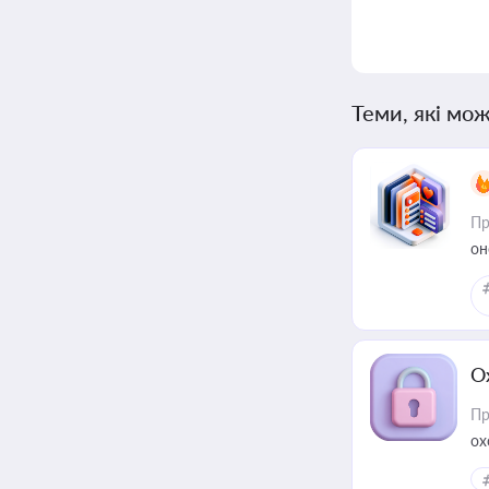
Теми, які мож
Пр
он
О
Пр
ох