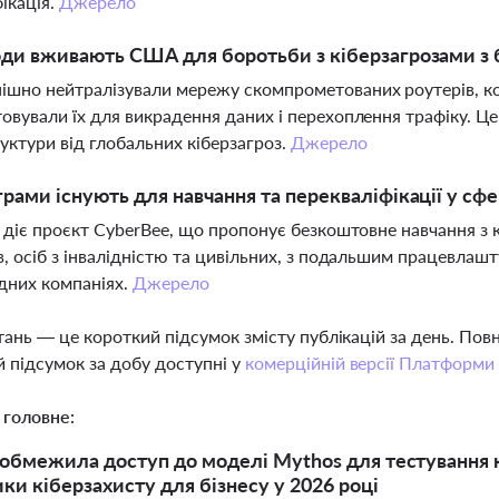
ікація.
Джерело
оди вживають США для боротьби з кіберзагрозами з 
шно нейтралізували мережу скомпрометованих роутерів, к
овували їх для викрадення даних і перехоплення трафіку. Ц
уктури від глобальних кіберзагроз.
Джерело
грами існують для навчання та перекваліфікації у сфе
і діє проєкт CyberBee, що пропонує безкоштовне навчання з
в, осіб з інвалідністю та цивільних, з подальшим працевлашт
дних компаніях.
Джерело
тань — це короткий підсумок змісту публікацій за день. По
 підсумок за добу доступні у
комерційній версії Платформи
 головне:
 обмежила доступ до моделі Mythos для тестування
ики кіберзахисту для бізнесу у 2026 році