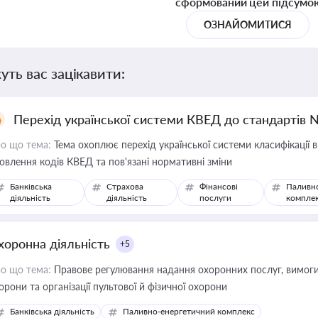
сформований цей підсумо
ОЗНАЙОМИТИСЯ
уть вас зацікавити:
Перехід української системи КВЕД до стандартів 
о що тема:
Тема охоплює перехід української системи класифікації в
овлення кодів КВЕД та пов'язані нормативні зміни
Банківська
Страхова
Фінансові
Паливн
діяльність
діяльність
послуги
компле
хоронна діяльність
+5
о що тема:
Правове регулювання надання охоронних послуг, вимоги д
орони та організації пультової й фізичної охорони
Банківська діяльність
Паливно-енергетичний комплекс