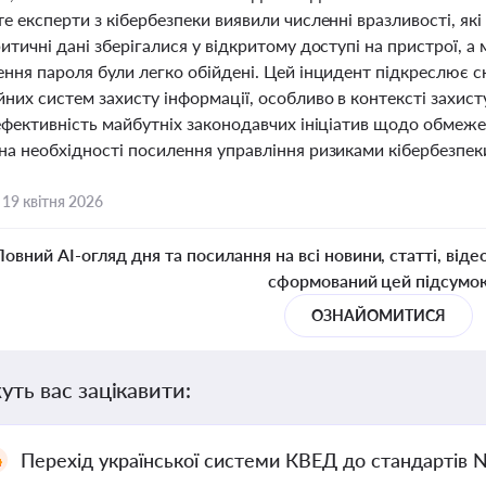
е експерти з кібербезпеки виявили численні вразливості, які
итичні дані зберігалися у відкритому доступі на пристрої, а 
ення пароля були легко обійдені. Цей інцидент підкреслює с
них систем захисту інформації, особливо в контексті захисту
 ефективність майбутніх законодавчих ініціатив щодо обмеже
на необхідності посилення управління ризиками кібербезпек
,
19 квітня 2026
Повний AI-огляд дня та посилання на всі новини, статті, віде
сформований цей підсумо
ОЗНАЙОМИТИСЯ
уть вас зацікавити:
Перехід української системи КВЕД до стандартів 