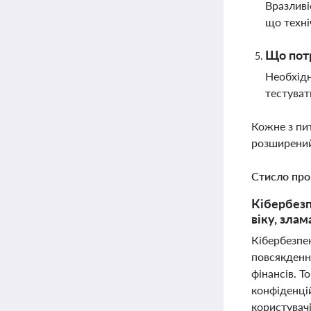
Вразливі
що техні
Що потр
Необхідн
тестуват
Кожне з пи
розширений
Стисло про
Кібербезп
віку, злам
Кібербезпе
повсякденн
фінансів. Т
конфіденці
користувачі