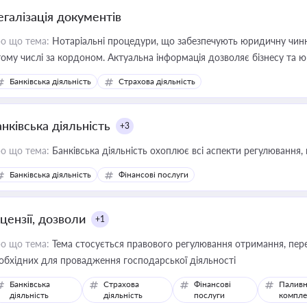
егалізація документів
о що тема:
Нотаріальні процедури, що забезпечують юридичну чинні
тому числі за кордоном. Актуальна інформація дозволяє бізнесу т
зиків недійсності та забезпечувати їх належне прийняття органами 
Банківська діяльність
Страхова діяльність
нківська діяльність
+3
о що тема:
Банківська діяльність охоплює всі аспекти регулювання, 
Банківська діяльність
Фінансові послуги
цензії, дозволи
+1
о що тема:
Тема стосується правового регулювання отримання, пере
обхідних для провадження господарської діяльності
Банківська
Страхова
Фінансові
Паливн
діяльність
діяльність
послуги
компле