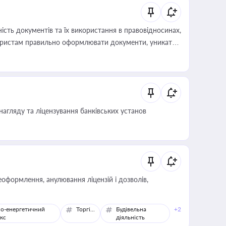
сть документів та їх використання в правовідносинах,
а юристам правильно оформлювати документи, уникати
влади та контрагентами
нагляду та ліцензування банківських установ
оформлення, анулювання ліцензій і дозволів,
о-енергетичний
Торгівля
Будівельна
+2
кс
діяльність