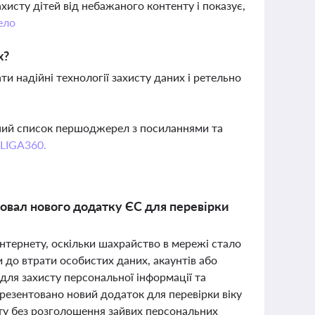
хисту дітей від небажаного контенту і показує,
ело
х?
и надійні технології захисту даних і ретельно
вний список першоджерел з посиланнями та
 LIGA360.
провал нового додатку ЄС для перевірки
нтернету, оскільки шахрайство в мережі стало
до втрати особистих даних, акаунтів або
для захисту персональної інформації та
резентовано новий додаток для перевірки віку
нту без розголошення зайвих персональних