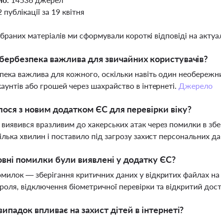
2 публікації за 19 квітня
ібраних матеріалів ми сформували короткі відповіді на актуал
бербезпека важлива для звичайних користувачів?
пека важлива для кожного, оскільки навіть один необережн
каунтів або грошей через шахрайство в інтернеті.
Джерело
ося з новим додатком ЄС для перевірки віку?
виявився вразливим до хакерських атак через помилки в збе
кілька хвилин і поставило під загрозу захист персональних д
овні помилки були виявлені у додатку ЄС?
милок — зберігання критичних даних у відкритих файлах на
роля, відключення біометричної перевірки та відкритий дост
випадок впливає на захист дітей в інтернеті?