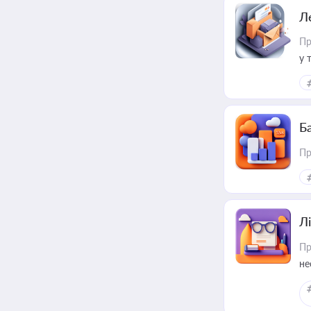
Л
Пр
у 
ри
Ба
Пр
Лі
Пр
не