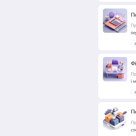
П
Пр
пе
Ф
Пр
і 
П
Пр
сп