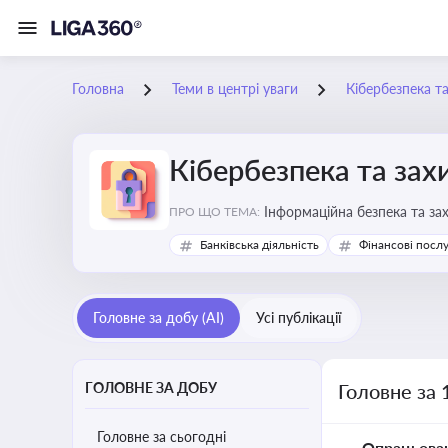
Головна
Теми в центрі уваги
Кібербезпека т
Кібербезпека та зах
Інформаційна безпека та за
ПРО ЩО ТЕМА:
Банківська діяльність
Фінансові посл
Головне за добу (AI)
Усі публікації
ГОЛОВНЕ ЗА ДОБУ
Головне за 
Головне за сьогодні
Опрацьова