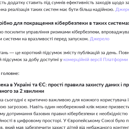
сть додатку ставить під сумнів ефективність заходів щодо за
чна реалізація таких систем має бути більш надійною.
Джер
ібно для покращення кібербезпеки в таких система
о посилити управління ризиками кібербезпеки, впроваджуват
и системи на вразливості перед запуском.
Джерело
тань — це короткий підсумок змісту публікацій за день. По
 підсумок за добу доступні у
комерційній версії Платформи
 головне:
ека в Україні та ЄС: прості правила захисту даних і 
аного за 2 хвилини
ка сьогодні є критично важливою для кожного користувача і
ою загрозою. Навіть один необережний клік може призвести 
ому дотримання базових правил кібербезпеки є необхідністю 
йності в цифровому просторі. У Європейському Союзі було п
в, який мав забезпечити захист дітей від небажаного конте