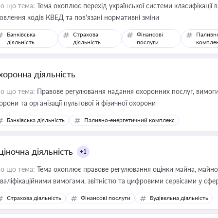
о що тема:
Тема охоплює перехід української системи класифікації в
овлення кодів КВЕД та пов'язані нормативні зміни
Банківська
Страхова
Фінансові
Паливн
діяльність
діяльність
послуги
компле
хоронна діяльність
о що тема:
Правове регулювання надання охоронних послуг, вимоги д
орони та організації пультової й фізичної охорони
Банківська діяльність
Паливно-енергетичний комплекс
ціночна діяльність
+1
о що тема:
Тема охоплює правове регулювання оцінки майна, майнови
кваліфікаційними вимогами, звітністю та цифровими сервісами у сфер
дійних змін у цій сфері корисне для власника бізнесу, керівника, юр
Страхова діяльність
Фінансові послуги
Будівельна діяльність
иватизації, оренди державного майна, корпоративних угод і перевірки