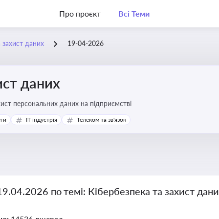
Про проєкт
Всі Теми
а захист даних
19-04-2026
ист даних
хист персональних даних на підприємстві
уги
IT-індустрія
Телеком та зв'язок
19.04.2026 по темі: Кібербезпека та захист дан
но:
14536 джерел