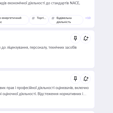
идів економічної діяльності до стандартів NACE,
о-енергетичний
Торгівля
Будівельна
+10
кс
діяльність
о ліцензування, персоналу, технічних засобів
х прав і професійної діяльності оцінювачів, включно
і оціночної діяльності. Відстеження нормативних і
иста або бухгалтера під час оподаткування,
 статусу суб'єктів оціночної діяльності