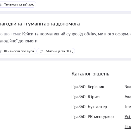
єстрах і забезпечення прав споживачів.
Телеком та зв'язок
лагодійна і гуманітарна допомога
о що тема:
Кейси та нормативний супровід обліку, митного оформлен
агодійної допомоги
Фінансові послуги
Митниця та ЗЕД
Каталог рішень
Liga360: Керівник
Зн
Liga360: Юрист
Ак
Liga360: Бухгалтер
Тем
Liga360: PR-менеджер
Усі
Пол