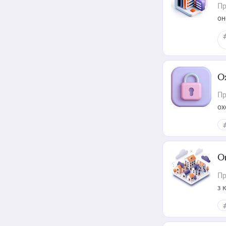
Пр
он
О
Пр
ох
О
Пр
з 
ме
пр