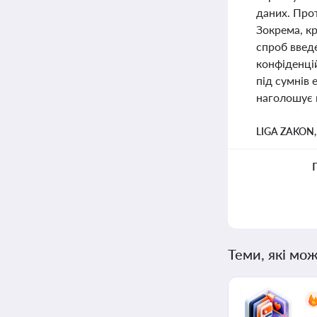
даних. Прот
Зокрема, кр
спроб введ
конфіденцій
під сумнів
наголошує 
LIGA ZAKON
Теми, які мож