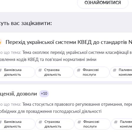
ОЗНАЙОМИТИСЯ
уть вас зацікавити:
Перехід української системи КВЕД до стандартів 
о що тема:
Тема охоплює перехід української системи класифікації в
овлення кодів КВЕД та пов'язані нормативні зміни
Банківська
Страхова
Фінансові
Паливн
діяльність
діяльність
послуги
компле
цензії, дозволи
+10
о що тема:
Тема стосується правового регулювання отримання, пере
обхідних для провадження господарської діяльності
Банківська
Страхова
Фінансові
Паливн
діяльність
діяльність
послуги
компле