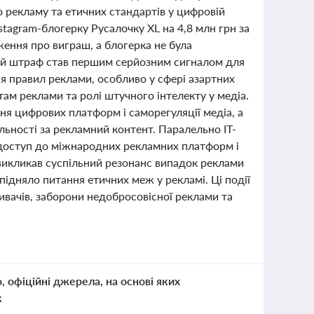
 рекламу та етичних стандартів у цифровій
stagram-блогерку Русалочку XL на 4,8 млн грн за
ження про виграш, а блогерка не була
Цей штраф став першим серйозним сигналом для
ня правил реклами, особливо у сфері азартних
там реклами та ролі штучного інтелекту у медіа.
ня цифрових платформ і саморегуляції медіа, а
льності за рекламний контент. Паралельно IT-
 доступ до міжнародних рекламних платформ і
викликав суспільний резонанс випадок реклами
підняло питання етичних меж у рекламі. Ці події
ивачів, заборони недобросовісної реклами та
о, офіційні джерела, на основі яких
к