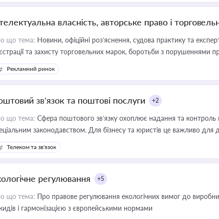
нтелектуальна власність, авторське право і торговель
о що тема:
Новини, офіційні роз’яснення, судова практику та експер
єстрації та захисту торговельних марок, боротьби з порушеннями пра
конодавстві у цій сфері
Рекламний ринок
оштовий зв’язок та поштові послуги
+2
о що тема:
Сфера поштового зв’язку охоплює надання та контроль 
еціальним законодавством. Для бізнесу та юристів це важливо для д
єстрах і забезпечення прав споживачів.
Телеком та зв'язок
кологічне регулювання
+5
о що тема:
Про правове регулювання екологічних вимог до виробни
кидів і гармонізацією з європейськими нормами