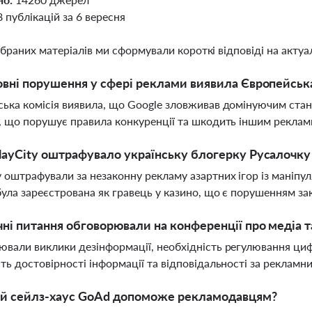
8 публікацій за 6 вересня
ібраних матеріалів ми сформували короткі відповіді на актуал
овні порушення у сфері реклами виявила Європейська 
ька комісія виявила, що Google зловживав домінуючим ст
, що порушує правила конкуренції та шкодить іншим рекла
layCity оштрафувало українську блогерку Русалочку
 оштрафували за незаконну рекламу азартних ігор із маніп
була зареєстрована як гравець у казино, що є порушенням з
чні питання обговорювали на конференції про медіа т
вали виклики дезінформації, необхідність регулювання циф
ть достовірності інформації та відповідальності за рекламн
ий сейлз-хаус GoAd допоможе рекламодавцям?