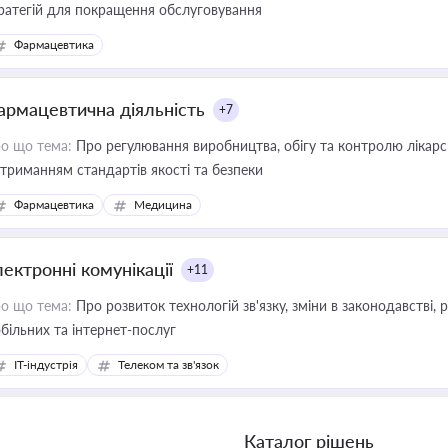
ратегій для покращення обслуговування
Фармацевтика
армацевтична діяльність
+7
о що тема:
Про регулювання виробництва, обігу та контролю лікарсь
триманням стандартів якості та безпеки
Фармацевтика
Медицина
лектронні комунікації
+11
о що тема:
Про розвиток технологій зв'язку, зміни в законодавстві, 
більних та інтернет-послуг
IT-індустрія
Телеком та зв'язок
Каталог рішень