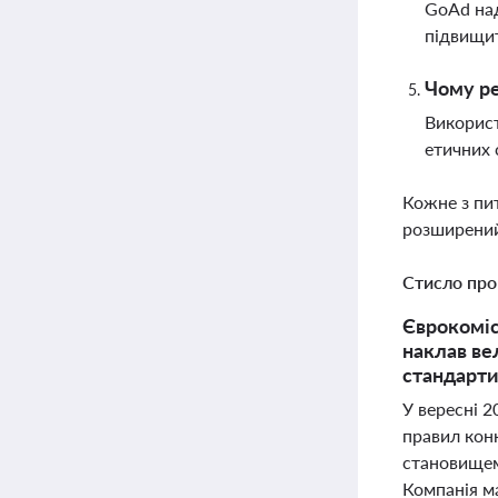
GoAd над
підвищит
Чому ре
Використ
етичних 
Кожне з пи
розширений
Стисло про
Єврокоміс
наклав ве
стандарти
У вересні 2
правил кон
становищем
Компанія ма