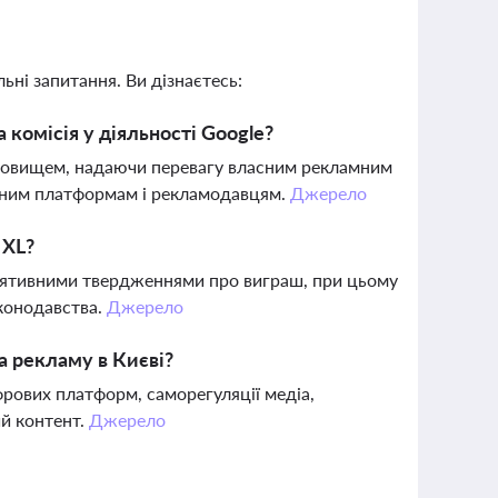
ьні запитання. Ви дізнаєтесь:
комісія у діяльності Google?
ановищем, надаючи перевагу власним рекламним
мним платформам і рекламодавцям.
Джерело
 XL?
улятивними твердженнями про виграш, при цьому
аконодавства.
Джерело
а рекламу в Києві?
рових платформ, саморегуляції медіа,
ий контент.
Джерело