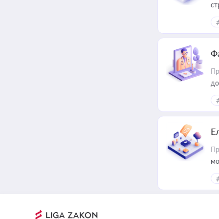
ст
Ф
Пр
до
Е
Пр
мо