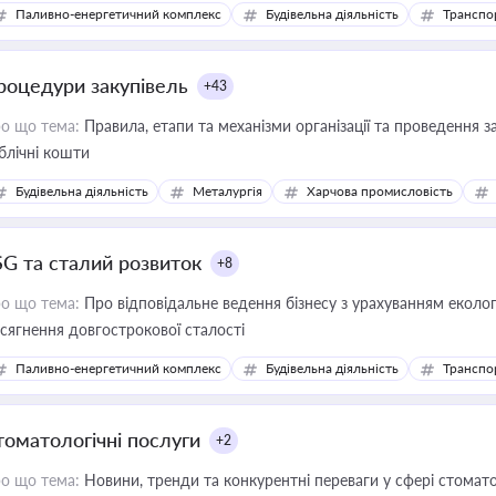
Паливно-енергетичний комплекс
Будівельна діяльність
Транспо
роцедури закупівель
+43
о що тема:
Правила, етапи та механізми організації та проведення за
блічні кошти
Будівельна діяльність
Металургія
Харчова промисловість
SG та сталий розвиток
+8
о що тема:
Про відповідальне ведення бізнесу з урахуванням еколог
сягнення довгострокової сталості
Паливно-енергетичний комплекс
Будівельна діяльність
Транспо
томатологічні послуги
+2
о що тема:
Новини, тренди та конкурентні переваги у сфері стомато