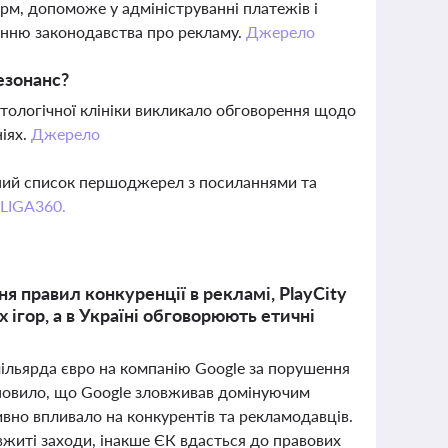
, допоможе у адмініструванні платежів і
анню законодавства про рекламу.
Джерело
езонанс?
атологічної клініки викликало обговорення щодо
іях.
Джерело
вний список першоджерел з посиланнями та
 LIGA360.
я правил конкуренції в рекламі, PlayCity
ігор, а в Україні обговорюють етичні
 мільярда євро на компанію Google за порушення
ановило, що Google зловживав домінуючим
вно впливало на конкурентів та рекламодавців.
 вжиті заходи, інакше ЄК вдасться до правових