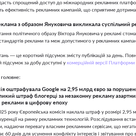
асть спрощений доступ до міжнародних рекламних платформ
ь ефективність рекламних кампаній, що сприятиме дотрим
клама з образом Януковича викликала суспільний р
ання політичного образу Віктора Януковича у рекламі стом
стандартів реклами та меж допустимого у рекламних кампан
тань — це короткий підсумок змісту публікацій за день. По
 підсумок за добу доступні у
комерційній версії Платформи
 головне:
ія оштрафувала Google на 2,95 млрд євро за порушенн
ликий штраф блогерці за незаконну рекламу азартних 
 реклами в цифрову епоху
025 року Європейська комісія наклала штраф у розмірі 2,95
куренції на ринку рекламних технологій. Розслідування вст
, надаючи перевагу власним рекламним сервісам, що негати
є 60 днів для усунення конфлікту інтересів і звітування про