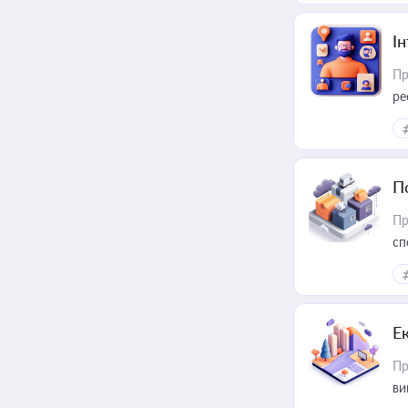
І
Пр
ре
за
П
Пр
сп
ре
Е
Пр
ви