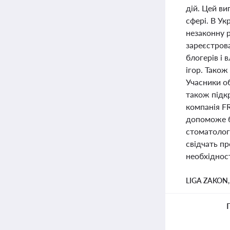
дій. Цей в
сфері. В Ук
незаконну р
зареєстров
блогерів і 
ігор. Також
Учасники о
також підкр
компанія F
допоможе б
стоматологі
свідчать пр
необхідност
LIGA ZAKON