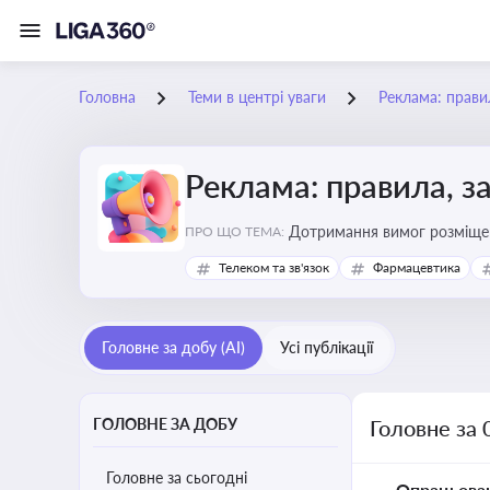
Головна
Теми в центрі уваги
Реклама: прави
Реклама: правила, з
Дотримання вимог розміщен
ПРО ЩО ТЕМА:
Телеком та зв'язок
Фармацевтика
Головне за добу (AI)
Усі публікації
ГОЛОВНЕ ЗА ДОБУ
Головне за 
Головне за сьогодні
Опрацьова