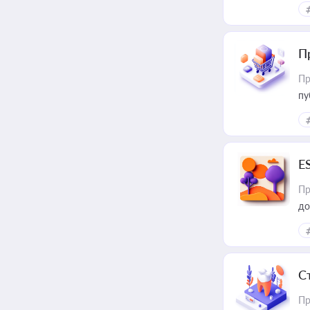
П
Пр
пу
E
Пр
до
С
Пр