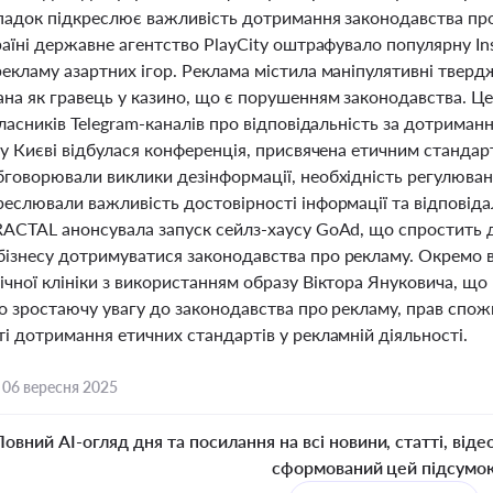
ипадок підкреслює важливість дотримання законодавства про
раїні державне агентство PlayCity оштрафувало популярну In
екламу азартних ігор. Реклама містила маніпулятивні тверд
ана як гравець у казино, що є порушенням законодавства. 
власників Telegram-каналів про відповідальність за дотриман
 у Києві відбулася конференція, присвячена етичним стандар
бговорювали виклики дезінформації, необхідність регулюван
еслювали важливість достовірності інформації та відповіда
RACTAL анонсувала запуск сейлз-хаусу GoAd, що спростить
ізнесу дотримуватися законодавства про рекламу. Окремо 
чної клініки з використанням образу Віктора Януковича, що 
о зростаючу увагу до законодавства про рекламу, прав спож
і дотримання етичних стандартів у рекламній діяльності.
,
06 вересня 2025
Повний AI-огляд дня та посилання на всі новини, статті, віде
сформований цей підсумо