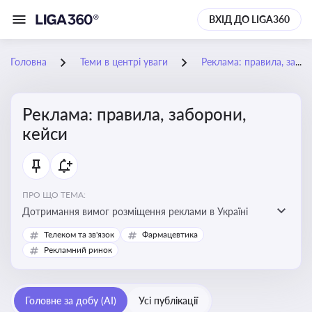
ВХІД ДО LIGA360
Головна
Теми в центрі уваги
Реклама: правила, заборони, кейси
Реклама: правила, заборони,
кейси
ПРО ЩО ТЕМА:
Дотримання вимог розміщення реклами в Україні
Телеком та зв'язок
Фармацевтика
Рекламний ринок
Головне за добу (AI)
Усі публікації