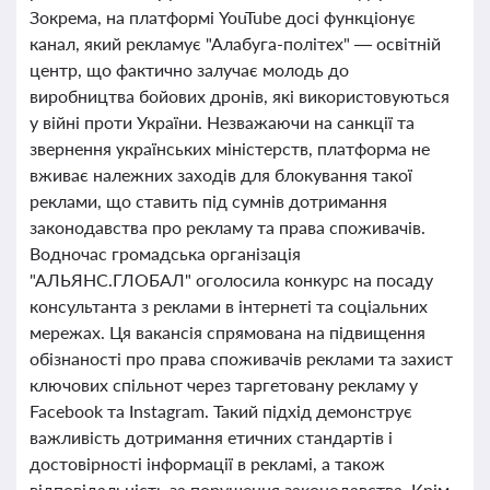
Зокрема, на платформі YouTube досі функціонує
канал, який рекламує "Алабуга-політех" — освітній
центр, що фактично залучає молодь до
виробництва бойових дронів, які використовуються
у війні проти України. Незважаючи на санкції та
звернення українських міністерств, платформа не
вживає належних заходів для блокування такої
реклами, що ставить під сумнів дотримання
законодавства про рекламу та права споживачів.
Водночас громадська організація
"АЛЬЯНС.ГЛОБАЛ" оголосила конкурс на посаду
консультанта з реклами в інтернеті та соціальних
мережах. Ця вакансія спрямована на підвищення
обізнаності про права споживачів реклами та захист
ключових спільнот через таргетовану рекламу у
Facebook та Instagram. Такий підхід демонструє
важливість дотримання етичних стандартів і
достовірності інформації в рекламі, а також
відповідальність за порушення законодавства. Крім