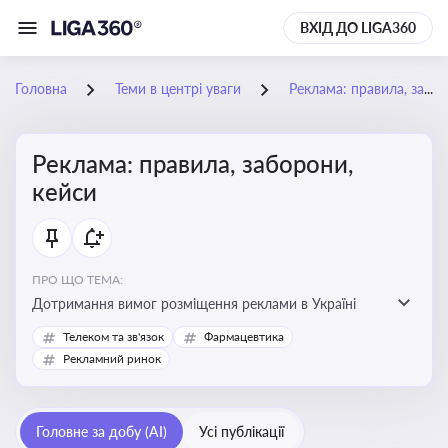
ВХІД ДО LIGA360
Головна
Теми в центрі уваги
Реклама: правила, заборони, кейси
Реклама: правила, заборони,
кейси
ПРО ЩО ТЕМА:
Дотримання вимог розміщення реклами в Україні
Телеком та зв'язок
Фармацевтика
Рекламний ринок
Головне за добу (AI)
Усі публікації