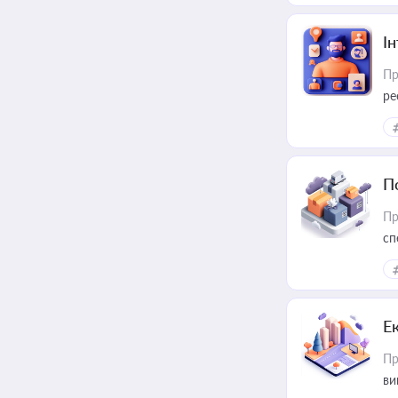
І
Пр
ре
за
П
Пр
сп
ре
Е
Пр
ви