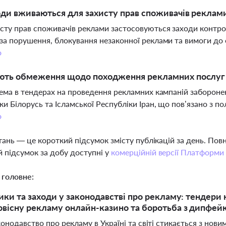
оди вживаються для захисту прав споживачів реклам
сту прав споживачів реклами застосовуються заходи контро
за порушення, блокування незаконної реклами та вимоги до 
о
ють обмеження щодо походження рекламних послуг в
рема в тендерах на проведення рекламних кампаній заборонен
ки Білорусь та Ісламської Республіки Іран, що пов’язано з 
о
тань — це короткий підсумок змісту публікацій за день. По
 підсумок за добу доступні у
комерційній версії Платформи
 головне:
ики та заходи у законодавстві про рекламу: тендери н
вісну рекламу онлайн-казино та боротьба з дипфей
онодавство про рекламу в Україні та світі стикається з нов