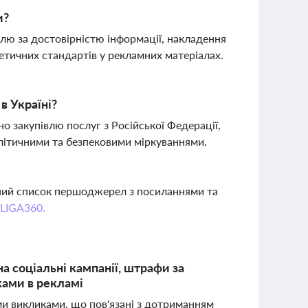
и?
лю за достовірністю інформації, накладення
етичних стандартів у рекламних матеріалах.
 Україні?
о закупівлю послуг з Російської Федерації,
політичними та безпековими міркуваннями.
вний список першоджерел з посиланнями та
 LIGA360.
а соціальні кампанії, штрафи за
ками в рекламі
ими викликами, що пов'язані з дотриманням