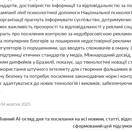
андартів, достовірністю інформації та відповідальністю за
ампанії лінії психологічної допомоги Національної психологі
організації прагнуть інформувати суспільство, дотримуючис
ює важливість прозорості та відповідальності у рекламі со
ідчать про посилення контролю за недобросовісною рекламою
на популярних блогерів за поширення недостовірної реклам
гуляторів із порушеннями, що вводять споживачів в оману. 
 підтримці етичних стандартів у медіа. Міжнародний досвід,
ям дипфейків у Бразилії, показує, що технологічні новації 
икористання штучного інтелекту для створення фальшивих ві
ну безпеку та потребує посилення законодавчих норм і конт
є адаптуватися до нових технологій і викликів, забезпечую
.
,
04 жовтня 2025
Повний AI-огляд дня та посилання на всі новини, статті, віде
сформований цей підсумо