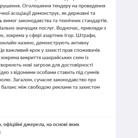
 порушення. Оголошення тендеру на проведення
чної асоціації демонструє, як державні та
ь вимог законодавства та технічних стандартів.
ціально значущих послуг. Водночас, приклади з
, зокрема у сфері азартних ігор. Штрафи,
и онлайн-казино, демонструють активну
Це важливий крок у захисті прав споживачів
 зокрема викриття шахрайських схем із
створюють нові загрози для достовірності
део з відомими особами ставить під сумнів
ролю. Загалом, сучасне законодавство про
чи баланс між свободою реклами та захистом
о, офіційні джерела, на основі яких
к