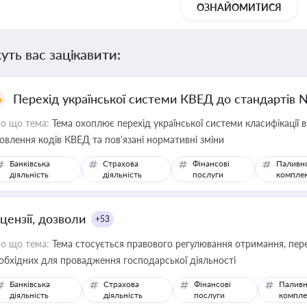
ОЗНАЙОМИТИСЯ
уть вас зацікавити:
Перехід української системи КВЕД до стандартів 
о що тема:
Тема охоплює перехід української системи класифікації в
овлення кодів КВЕД та пов'язані нормативні зміни
Банківська
Страхова
Фінансові
Паливн
діяльність
діяльність
послуги
компле
цензії, дозволи
+53
о що тема:
Тема стосується правового регулювання отримання, пере
обхідних для провадження господарської діяльності
Банківська
Страхова
Фінансові
Паливн
діяльність
діяльність
послуги
компле