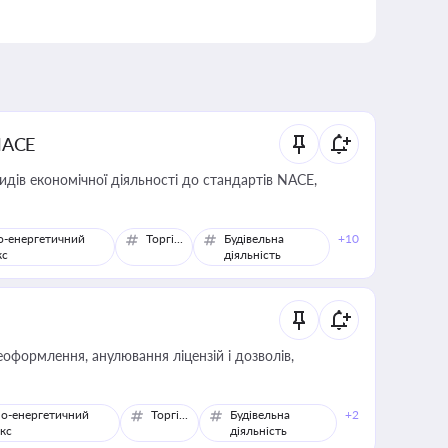
NACE
идів економічної діяльності до стандартів NACE,
о-енергетичний
Торгівля
Будівельна
+10
кс
діяльність
оформлення, анулювання ліцензій і дозволів,
о-енергетичний
Торгівля
Будівельна
+2
кс
діяльність