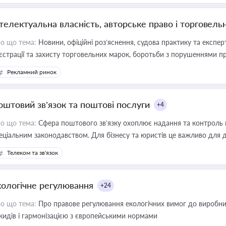
нтелектуальна власність, авторське право і торговель
о що тема:
Новини, офіційні роз’яснення, судова практику та експер
єстрації та захисту торговельних марок, боротьби з порушеннями пра
конодавстві у цій сфері
Рекламний ринок
оштовий зв’язок та поштові послуги
+4
о що тема:
Сфера поштового зв’язку охоплює надання та контроль 
еціальним законодавством. Для бізнесу та юристів це важливо для д
єстрах і забезпечення прав споживачів.
Телеком та зв'язок
кологічне регулювання
+24
о що тема:
Про правове регулювання екологічних вимог до виробни
кидів і гармонізацією з європейськими нормами