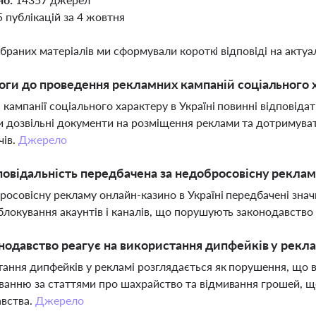
5 публікацій за 4 жовтня
ібраних матеріалів ми сформували короткі відповіді на актуал
оги до проведення рекламних кампаній соціального х
 кампанії соціального характеру в Україні повинні відповіда
 дозвільні документи на розміщення реклами та дотримува
чів.
Джерело
повідальність передбачена за недобросовісну реклам
росовісну рекламу онлайн-казино в Україні передбачені знач
блокування акаунтів і каналів, що порушують законодавство
нодавство реагує на використання дипфейків у рекла
ання дипфейків у рекламі розглядається як порушення, що вв
ванню за статтями про шахрайство та відмивання грошей, 
авства.
Джерело