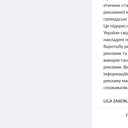
етичних ст
рекламної к
громадські 
Це підкресл
України св
накладені 
боротьбу ре
реклами та
використанн
реклами. В
інформацій
рекламу ма
споживачів
LIGA ZAKON