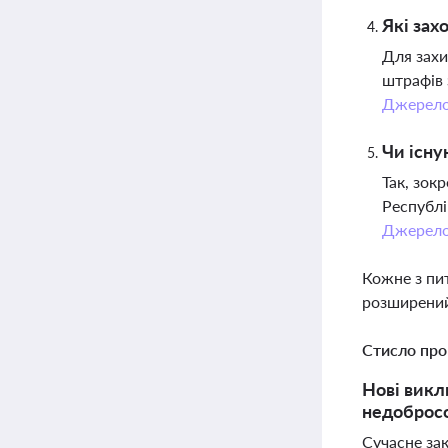
Які зах
Для захи
штрафів 
Джерел
Чи існу
Так, зок
Республі
Джерел
Кожне з пи
розширений
Стисло про
Нові викл
недобросо
Сучасне зак