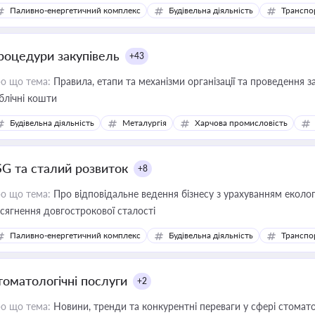
Паливно-енергетичний комплекс
Будівельна діяльність
Транспо
роцедури закупівель
+43
о що тема:
Правила, етапи та механізми організації та проведення за
блічні кошти
Будівельна діяльність
Металургія
Харчова промисловість
SG та сталий розвиток
+8
о що тема:
Про відповідальне ведення бізнесу з урахуванням еколог
сягнення довгострокової сталості
Паливно-енергетичний комплекс
Будівельна діяльність
Транспо
томатологічні послуги
+2
о що тема:
Новини, тренди та конкурентні переваги у сфері стомато