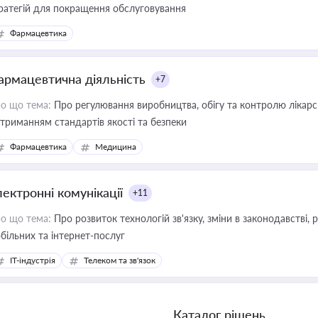
ратегій для покращення обслуговування
Фармацевтика
армацевтична діяльність
+7
о що тема:
Про регулювання виробництва, обігу та контролю лікарсь
триманням стандартів якості та безпеки
Фармацевтика
Медицина
лектронні комунікації
+11
о що тема:
Про розвиток технологій зв'язку, зміни в законодавстві, 
більних та інтернет-послуг
IT-індустрія
Телеком та зв'язок
Каталог рішень