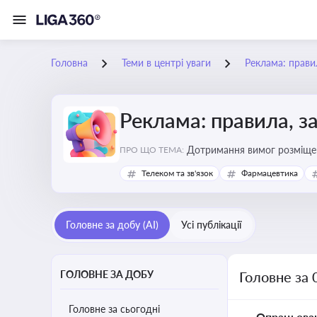
Головна
Теми в центрі уваги
Реклама: прави
Реклама: правила, з
Дотримання вимог розміщен
ПРО ЩО ТЕМА:
Телеком та зв'язок
Фармацевтика
Головне за добу (AI)
Усі публікації
ГОЛОВНЕ ЗА ДОБУ
Головне за 
Головне за сьогодні
Опрацьова