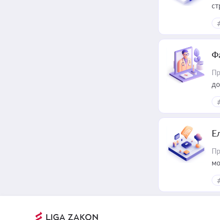
ст
Ф
Пр
до
Е
Пр
мо