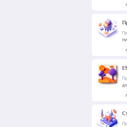
П
Пр
пу
E
Пр
до
С
Пр