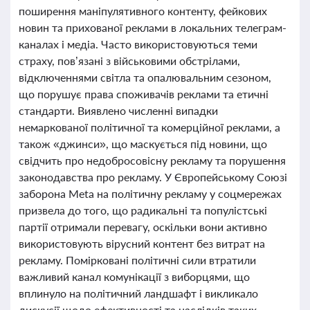
поширення маніпулятивного контенту, фейкових
новин та прихованої реклами в локальних телеграм-
каналах і медіа. Часто використовуються теми
страху, пов’язані з військовими обстрілами,
відключеннями світла та опалювальним сезоном,
що порушує права споживачів реклами та етичні
стандарти. Виявлено численні випадки
немаркованої політичної та комерційної реклами, а
також «джинси», що маскується під новини, що
свідчить про недобросовісну рекламу та порушення
законодавства про рекламу. У Європейському Союзі
заборона Meta на політичну рекламу у соцмережах
призвела до того, що радикальні та популістські
партії отримали перевагу, оскільки вони активно
використовують вірусний контент без витрат на
рекламу. Помірковані політичні сили втратили
важливий канал комунікації з виборцями, що
вплинуло на політичний ландшафт і викликало
дискусії щодо ефективності та наслідків таких