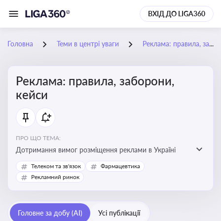
ВХІД ДО LIGA360
Головна
Теми в центрі уваги
Реклама: правила, заборони, кейси
Реклама: правила, заборони,
кейси
ПРО ЩО ТЕМА:
Дотримання вимог розміщення реклами в Україні
Телеком та зв'язок
Фармацевтика
Рекламний ринок
Головне за добу (AI)
Усі публікації