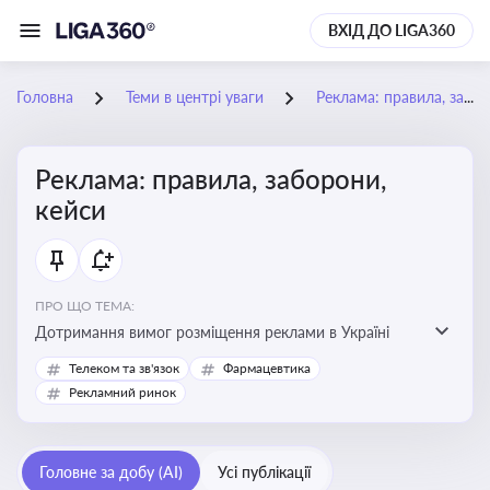
ВХІД ДО LIGA360
Головна
Теми в центрі уваги
Реклама: правила, заборони, кейси
Реклама: правила, заборони,
кейси
ПРО ЩО ТЕМА:
Дотримання вимог розміщення реклами в Україні
Телеком та зв'язок
Фармацевтика
Рекламний ринок
Головне за добу (AI)
Усі публікації