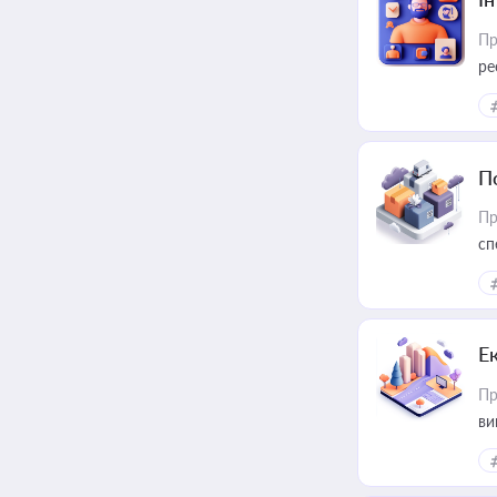
Пр
ре
за
П
Пр
сп
ре
Е
Пр
ви