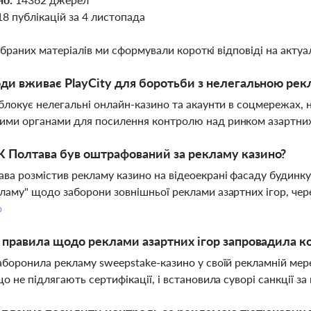
18 публікацій за 4 листопада
ібраних матеріалів ми сформували короткі відповіді на актуал
оди вживає PlayCity для боротьби з нелегальною рек
 блокує нелегальні онлайн-казино та акаунти в соцмережах,
ми органами для посилення контролю над ринком азартних
 Полтава був оштрафований за рекламу казино?
ва розмістив рекламу казино на відеоекрані фасаду будинку
ламу" щодо заборони зовнішньої реклами азартних ігор, чер
о
і правила щодо реклами азартних ігор запровадила к
аборонила рекламу sweepstake-казино у своїй рекламній мере
що не підлягають сертифікації, і встановила суворі санкції 