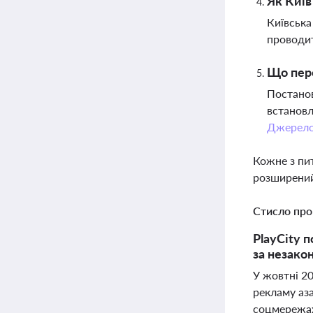
Як Київ
Київська
проводит
Що пере
Постанов
встановл
Джерел
Кожне з пи
розширений
Стисло про
PlayCity 
за незако
У жовтні 2
рекламу аза
соцмережах,