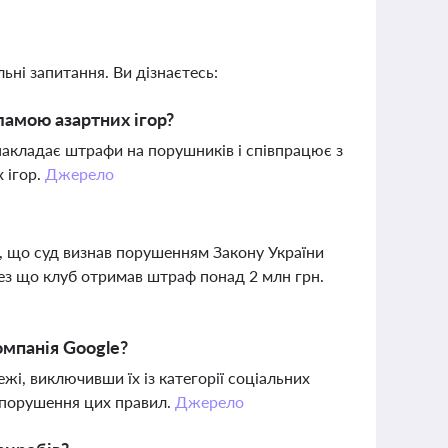
ьні запитання. Ви дізнаєтесь:
ламою азартних ігор?
 накладає штрафи на порушників і співпрацює з
 ігор.
Джерело
, що суд визнав порушенням Закону України
ез що клуб отримав штраф понад 2 млн грн.
омпанія Google?
жі, виключивши їх із категорії соціальних
за порушення цих правил.
Джерело