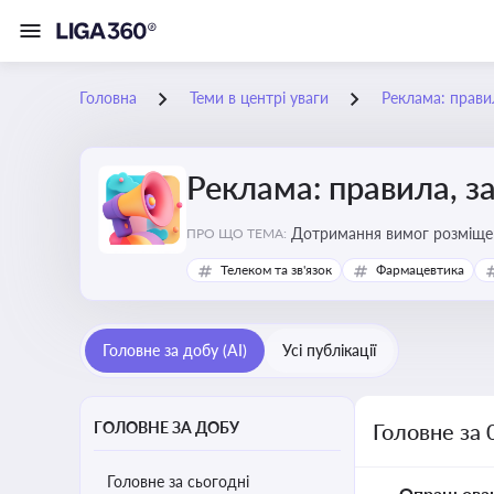
Головна
Теми в центрі уваги
Реклама: прави
Реклама: правила, з
Дотримання вимог розміщен
ПРО ЩО ТЕМА:
Телеком та зв'язок
Фармацевтика
Головне за добу (AI)
Усі публікації
ГОЛОВНЕ ЗА ДОБУ
Головне за 
Головне за сьогодні
Опрацьова