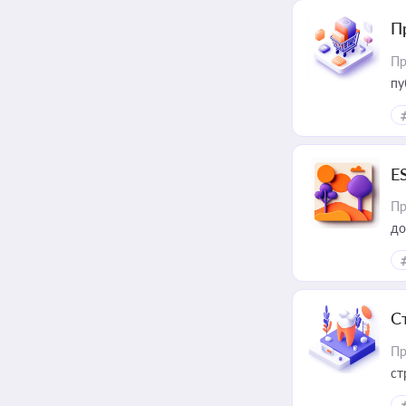
П
Пр
пу
E
Пр
до
С
Пр
ст