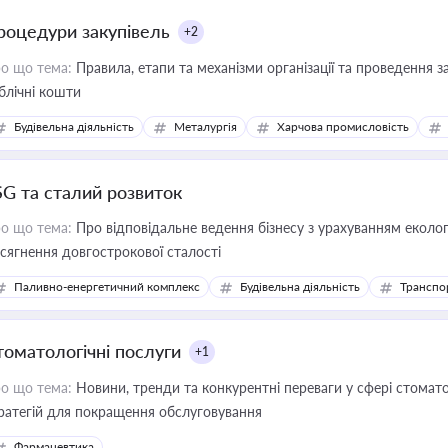
роцедури закупівель
+2
о що тема:
Правила, етапи та механізми організації та проведення за
блічні кошти
Будівельна діяльність
Металургія
Харчова промисловість
SG та сталий розвиток
о що тема:
Про відповідальне ведення бізнесу з урахуванням еколог
сягнення довгострокової сталості
Паливно-енергетичний комплекс
Будівельна діяльність
Транспо
томатологічні послуги
+1
о що тема:
Новини, тренди та конкурентні переваги у сфері стомато
ратегій для покращення обслуговування
Фармацевтика