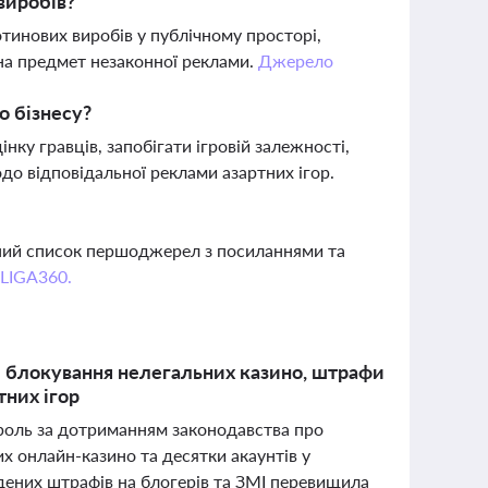
виробів?
тинових виробів у публічному просторі,
на предмет незаконної реклами.
Джерело
о бізнесу?
нку гравців, запобігати ігровій залежності,
до відповідальної реклами азартних ігор.
вний список першоджерел з посиланнями та
 LIGA360.
і: блокування нелегальних казино, штрафи
тних ігор
троль за дотриманням законодавства про
их онлайн-казино та десятки акаунтів у
адених штрафів на блогерів та ЗМІ перевищила