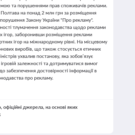
ламою та порушеннями прав споживачів реклами.
 Полтава на понад 2 млн грн за розміщення
 порушення Закону України "Про рекламу".
ачності тлумачення законодавства щодо реклами
их ігор, заборонивши розміщення реклами
ртних ігор на міжнародному рівні. На місцевому
юнових виробів, що також стосується етичних
ністрів ухвалив постанову, яка зобов’язує
и ігровій залежності та дотримуватися вимог
до забезпечення достовірності інформації в
онодавства про рекламу.
о, офіційні джерела, на основі яких
к