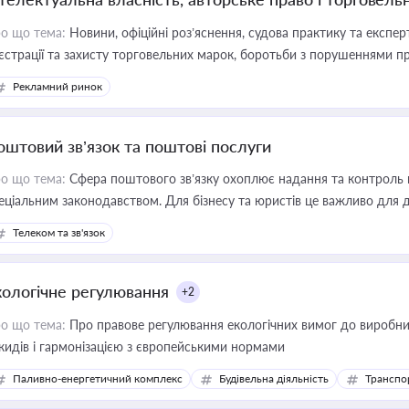
о що тема:
Новини, офіційні роз’яснення, судова практику та експер
єстрації та захисту торговельних марок, боротьби з порушеннями пра
конодавстві у цій сфері
Рекламний ринок
оштовий зв’язок та поштові послуги
о що тема:
Сфера поштового зв’язку охоплює надання та контроль 
еціальним законодавством. Для бізнесу та юристів це важливо для д
єстрах і забезпечення прав споживачів.
Телеком та зв'язок
кологічне регулювання
+2
о що тема:
Про правове регулювання екологічних вимог до виробни
кидів і гармонізацією з європейськими нормами
Паливно-енергетичний комплекс
Будівельна діяльність
Транспо