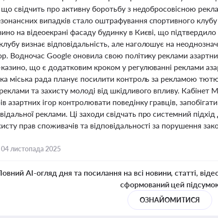
, що свідчить про активну боротьбу з недобросовісною рек
езонансних випадків стало оштрафування спортивного клубу
ино на відеоекрані фасаду будинку в Києві, що підтвердило
клубу визнає відповідальність, але наголошує на неоднозн
гор. Водночас Google оновила свою політику реклами азартн
-казино, що є додатковим кроком у регулюванні реклами аза
ська міська рада планує посилити контроль за рекламою тют
реклами та захисту молоді від шкідливого впливу. Кабінет Мі
ів азартних ігор контролювати поведінку гравців, запобігат
ідальної реклами. Ці заходи свідчать про системний підхід 
хисту прав споживачів та відповідальності за порушення зак
,
04 листопада 2025
Повний AI-огляд дня та посилання на всі новини, статті, віде
сформований цей підсумо
ОЗНАЙОМИТИСЯ