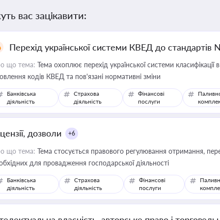
уть вас зацікавити:
Перехід української системи КВЕД до стандартів 
о що тема:
Тема охоплює перехід української системи класифікації в
овлення кодів КВЕД та пов'язані нормативні зміни
Банківська
Страхова
Фінансові
Паливн
діяльність
діяльність
послуги
компле
цензії, дозволи
+6
о що тема:
Тема стосується правового регулювання отримання, пере
обхідних для провадження господарської діяльності
Банківська
Страхова
Фінансові
Паливн
діяльність
діяльність
послуги
компле
нтелектуальна власність, авторське право і торговель