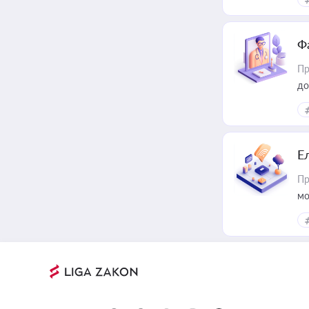
Ф
Пр
до
Е
Пр
мо