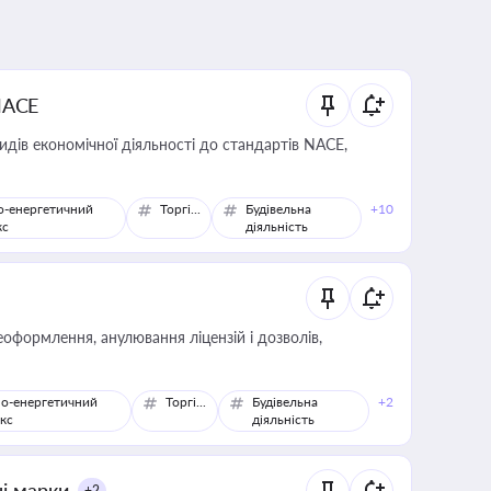
NACE
идів економічної діяльності до стандартів NACE,
о-енергетичний
Торгівля
Будівельна
+10
кс
діяльність
оформлення, анулювання ліцензій і дозволів,
о-енергетичний
Торгівля
Будівельна
+2
кс
діяльність
ні марки
+2