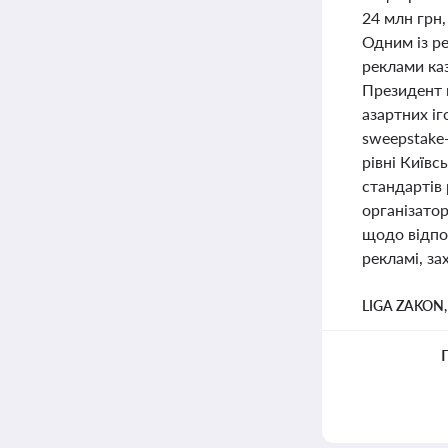
24 млн грн
Одним із р
реклами каз
Президент 
азартних і
sweepstake
рівні Київ
стандартів 
організатор
щодо відпов
рекламі, за
LIGA ZAKON