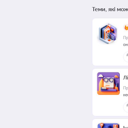
Теми, які мож
Пр
он
Лі
Пр
не
І