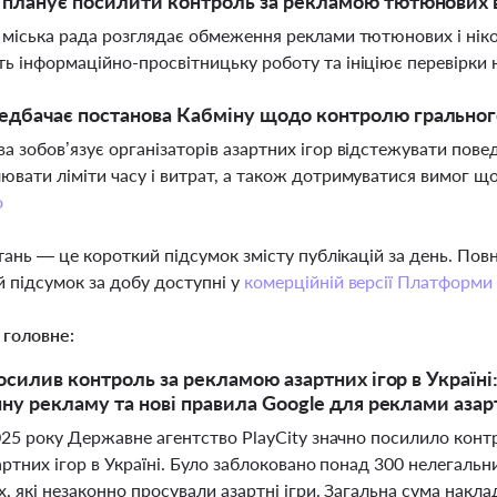
 планує посилити контроль за рекламою тютюнових 
 міська рада розглядає обмеження реклами тютюнових і ніко
ь інформаційно-просвітницьку роботу та ініціює перевірки 
дбачає постанова Кабміну щодо контролю гральног
а зобов’язує організаторів азартних ігор відстежувати поведі
ювати ліміти часу і витрат, а також дотримуватися вимог що
о
тань — це короткий підсумок змісту публікацій за день. По
 підсумок за добу доступні у
комерційній версії Платформи
 головне:
посилив контроль за рекламою азартних ігор в Україн
нну рекламу та нові правила Google для реклами азар
025 року Державне агентство PlayCity значно посилило кон
ртних ігор в Україні. Було заблоковано понад 300 нелегальн
 які незаконно просували азартні ігри. Загальна сума накл