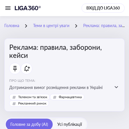
ВХІД ДО LIGA360
Головна
Теми в центрі уваги
Реклама: правила, заборони, кейси
Реклама: правила, заборони,
кейси
ПРО ЩО ТЕМА:
Дотримання вимог розміщення реклами в Україні
Телеком та зв'язок
Фармацевтика
Рекламний ринок
Головне за добу (AI)
Усі публікації