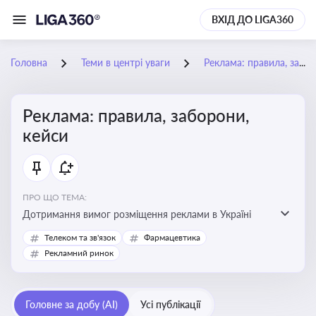
ВХІД ДО LIGA360
Головна
Теми в центрі уваги
Реклама: правила, заборони, кейси
Реклама: правила, заборони,
кейси
ПРО ЩО ТЕМА:
Дотримання вимог розміщення реклами в Україні
Телеком та зв'язок
Фармацевтика
Рекламний ринок
Головне за добу (AI)
Усі публікації