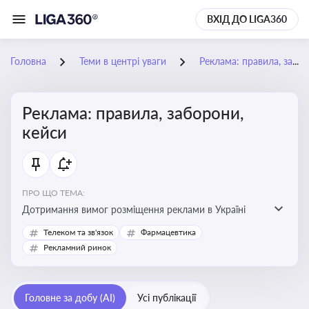
ВХІД ДО LIGA360
Головна
Теми в центрі уваги
Реклама: правила, заборони, кейси
Реклама: правила, заборони,
кейси
ПРО ЩО ТЕМА:
Дотримання вимог розміщення реклами в Україні
Телеком та зв'язок
Фармацевтика
Рекламний ринок
Головне за добу (AI)
Усі публікації