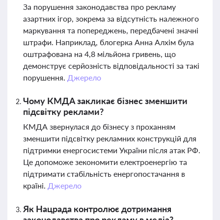
За порушення законодавства про рекламу
азартних ігор, зокрема за відсутність належного
маркування та попереджень, передбачені значні
штрафи. Наприклад, блогерка Анна Алхім була
оштрафована на 4,8 мільйона гривень, що
демонструє серйозність відповідальності за такі
порушення.
Джерело
Чому КМДА закликає бізнес зменшити
підсвітку реклами?
КМДА звернулася до бізнесу з проханням
зменшити підсвітку рекламних конструкцій для
підтримки енергосистеми України після атак РФ.
Це допоможе зекономити електроенергію та
підтримати стабільність енергопостачання в
країні.
Джерело
Як Нацрада контролює дотримання
законодавства про рекламу в медіа?