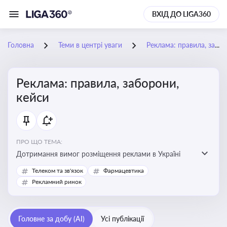
ВХІД ДО LIGA360
Головна
Теми в центрі уваги
Реклама: правила, заборони, кейси
Реклама: правила, заборони,
кейси
ПРО ЩО ТЕМА:
Дотримання вимог розміщення реклами в Україні
Телеком та зв'язок
Фармацевтика
Рекламний ринок
Головне за добу (AI)
Усі публікації