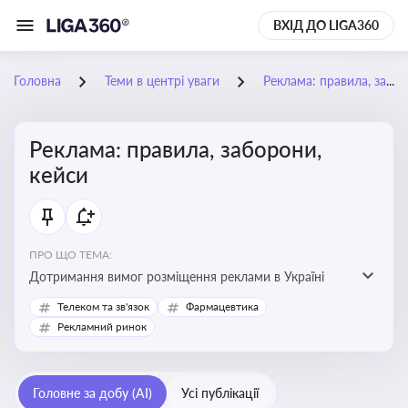
ВХІД ДО LIGA360
Головна
Теми в центрі уваги
Реклама: правила, заборони, кейси
Реклама: правила, заборони,
кейси
ПРО ЩО ТЕМА:
Дотримання вимог розміщення реклами в Україні
Телеком та зв'язок
Фармацевтика
Рекламний ринок
Головне за добу (AI)
Усі публікації