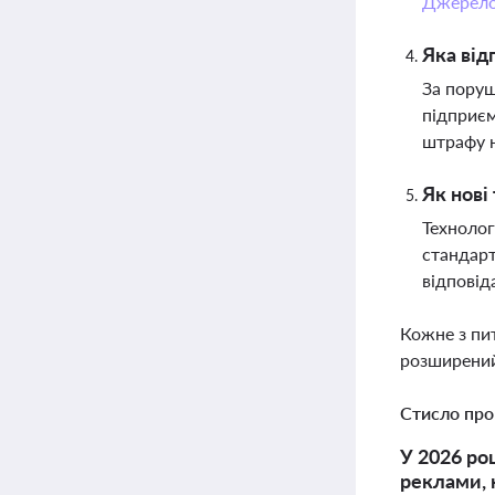
Джерел
Яка від
За поруш
підприєм
штрафу н
Як нові
Технолог
стандарт
відповід
Кожне з пи
розширений
Стисло про
У 2026 ро
реклами, 