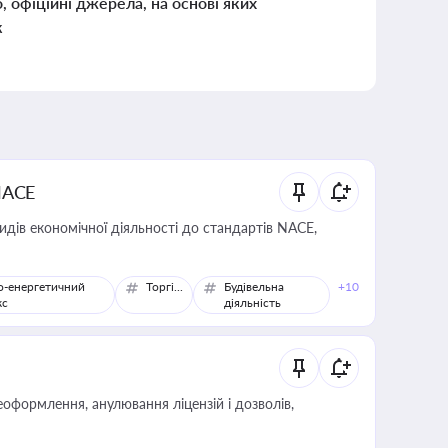
о, офіційні джерела, на основі яких
к
NACE
идів економічної діяльності до стандартів NACE,
о-енергетичний
Торгівля
Будівельна
+10
кс
діяльність
оформлення, анулювання ліцензій і дозволів,