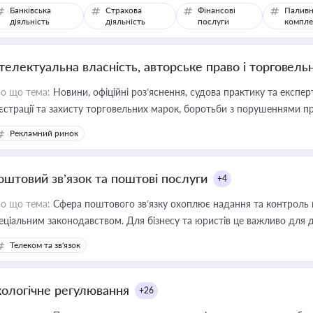
Банківська
Страхова
Фінансові
Паливн
діяльність
діяльність
послуги
компле
нтелектуальна власність, авторське право і торговель
о що тема:
Новини, офіційні роз’яснення, судова практику та експер
єстрації та захисту торговельних марок, боротьби з порушеннями пра
конодавстві у цій сфері
Рекламний ринок
оштовий зв’язок та поштові послуги
+4
о що тема:
Сфера поштового зв’язку охоплює надання та контроль 
еціальним законодавством. Для бізнесу та юристів це важливо для д
єстрах і забезпечення прав споживачів.
Телеком та зв'язок
кологічне регулювання
+26