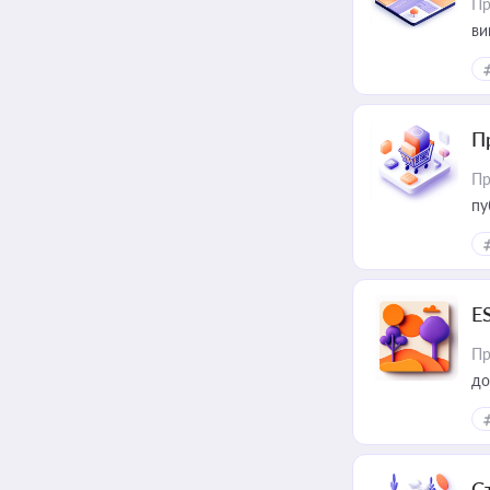
Пр
ви
П
Пр
пу
E
Пр
до
С