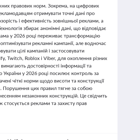
міжних правових норм. Зокрема, на цифрових
рекламодавцям отримувати точні дані про
орість і ефективність зовнішньої реклами, а
ехнологія збирає анонімні дані, що відповідає
лама у 2026 році переживає трансформацію
оптимізувати рекламні кампанії, але водночас
увати цілі кампаній і застосовувати
y, Twitch, Roblox і Viber, для охоплення різних
і вимагають достовірності інформації та
о України у 2026 році посилює контроль за
чені чіткі норми щодо висоти та конструкції
ей. Порушення цих правил тягне за собою
несенням незаконних конструкцій. Це свідчить
ж стосується реклами та захисту прав