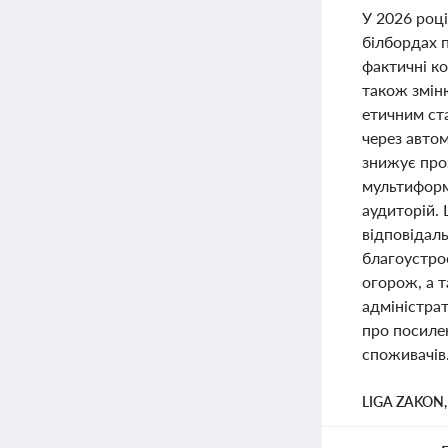
У 2026 році
білбордах 
фактичні ко
також зміню
етичним ст
через автом
знижує проз
мультиформа
аудиторій. 
відповідаль
благоустроє
огорож, а т
адміністра
про посиле
споживачів
LIGA ZAKON