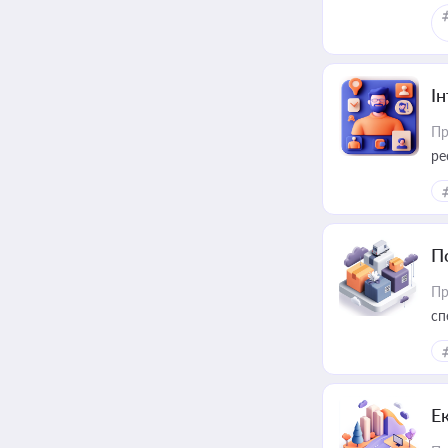
І
Пр
ре
за
П
Пр
сп
ре
Е