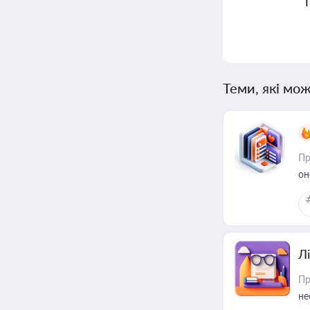
Теми, які мож
Пр
он
Лі
Пр
не