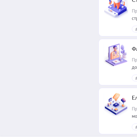
Пр
ст
Ф
Пр
до
Е
Пр
мо