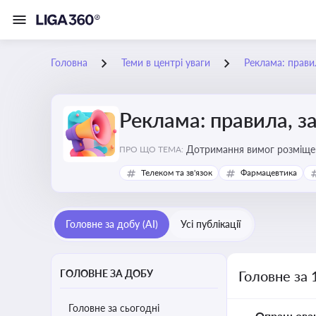
Головна
Теми в центрі уваги
Реклама: прави
Реклама: правила, з
Дотримання вимог розміщен
ПРО ЩО ТЕМА:
Телеком та зв'язок
Фармацевтика
Головне за добу (AI)
Усі публікації
ГОЛОВНЕ ЗА ДОБУ
Головне за 
Головне за сьогодні
Опрацьова