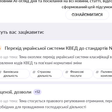
Повний AI-огляд дня та посилання на всі новини, статті, віде
сформований цей підсумо
ОЗНАЙОМИТИСЯ
уть вас зацікавити:
Перехід української системи КВЕД до стандартів 
о що тема:
Тема охоплює перехід української системи класифікації в
овлення кодів КВЕД та пов'язані нормативні зміни
Банківська
Страхова
Фінансові
Паливн
діяльність
діяльність
послуги
компле
цензії, дозволи
+52
о що тема:
Тема стосується правового регулювання отримання, пере
обхідних для провадження господарської діяльності