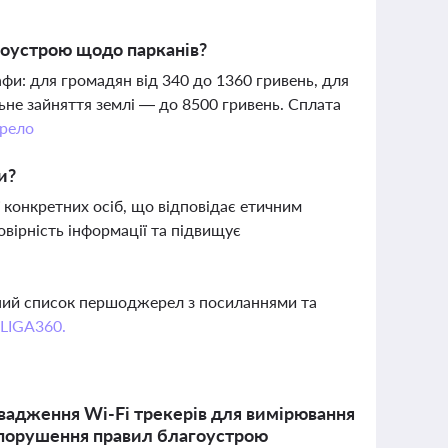
гоустрою щодо парканів?
фи: для громадян від 340 до 1360 гривень, для
льне зайняття землі — до 8500 гривень. Сплата
рело
и?
ії конкретних осіб, що відповідає етичним
вірність інформації та підвищує
вний список першоджерел з посиланнями та
 LIGA360.
овадження Wi-Fi трекерів для вимірювання
а порушення правил благоустрою