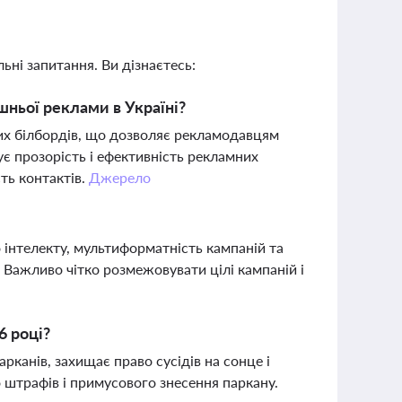
ьні запитання. Ви дізнаєтесь:
ньої реклами в Україні?
их білбордів, що дозволяє рекламодавцям
є прозорість і ефективність рекламних
ть контактів.
Джерело
інтелекту, мультиформатність кампаній та
r. Важливо чітко розмежовувати цілі кампаній і
6 році?
канів, захищає право сусідів на сонце і
 штрафів і примусового знесення паркану.