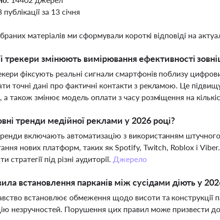
3 публікації за 13 січня
ібраних матеріалів ми сформували короткі відповіді на актуал
i трекери змінюють вимірювання ефективності зовніш
екери фіксують реальні сигнали смартфонів поблизу цифров
ти точні дані про фактичні контакти з рекламою. Це підвищу
, а також змінює модель оплати з часу розміщення на кількіс
овні тренди медійної реклами у 2026 році?
тренди включають автоматизацію з використанням штучного 
ання нових платформ, таких як Spotify, Twitch, Roblox і Vibe
и стратегії під різні аудиторії.
Джерело
вила встановлення парканів між сусідами діють у 202
вство встановлює обмеження щодо висоти та конструкції пар
цію незручностей. Порушення цих правил може призвести до