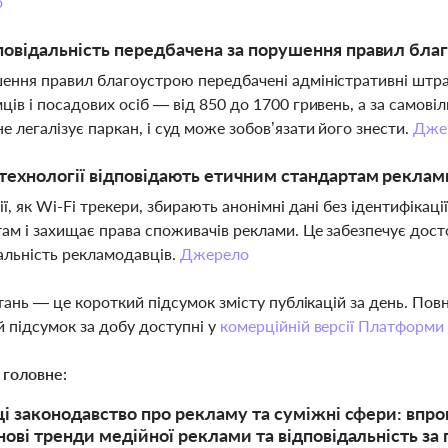
о
повідальність передбачена за порушення правил бла
ення правил благоустрою передбачені адміністративні штра
ців і посадових осіб — від 850 до 1700 гривень, а за самові
е легалізує паркан, і суд може зобов’язати його знести.
Дже
 технології відповідають етичним стандартам реклам
ії, як Wi-Fi трекери, збирають анонімні дані без ідентифікац
ам і захищає права споживачів реклами. Це забезпечує досто
альність рекламодавців.
Джерело
тань — це короткий підсумок змісту публікацій за день. По
 підсумок за добу доступні у
комерційній версії Платформи
 головне:
ці законодавство про рекламу та суміжні сфери: впр
нові тренди медійної реклами та відповідальність з