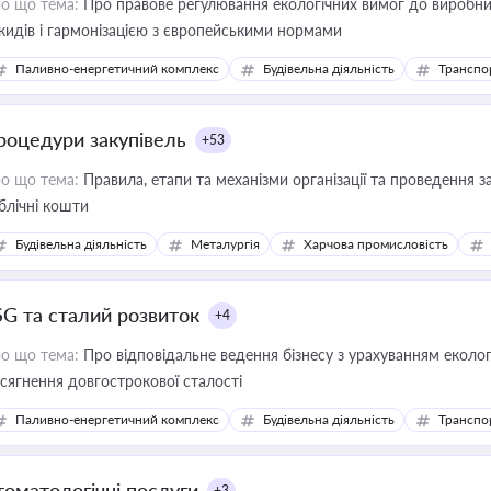
о що тема:
Про правове регулювання екологічних вимог до виробни
кидів і гармонізацією з європейськими нормами
Паливно-енергетичний комплекс
Будівельна діяльність
Транспо
роцедури закупівель
+53
о що тема:
Правила, етапи та механізми організації та проведення за
блічні кошти
Будівельна діяльність
Металургія
Харчова промисловість
SG та сталий розвиток
+4
о що тема:
Про відповідальне ведення бізнесу з урахуванням еколог
сягнення довгострокової сталості
Паливно-енергетичний комплекс
Будівельна діяльність
Транспо
томатологічні послуги
+3