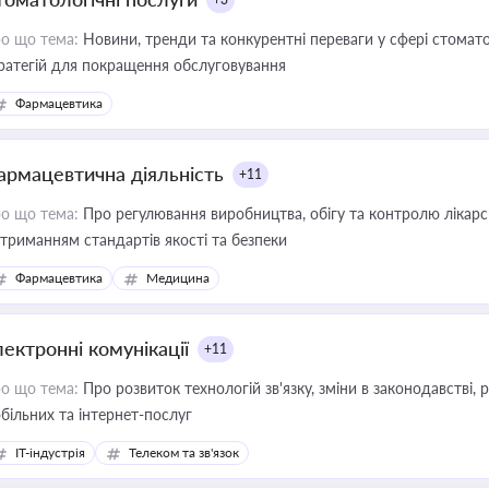
о що тема:
Новини, тренди та конкурентні переваги у сфері стомато
ратегій для покращення обслуговування
Фармацевтика
армацевтична діяльність
+11
о що тема:
Про регулювання виробництва, обігу та контролю лікарсь
триманням стандартів якості та безпеки
Фармацевтика
Медицина
лектронні комунікації
+11
о що тема:
Про розвиток технологій зв'язку, зміни в законодавстві, 
більних та інтернет-послуг
IT-індустрія
Телеком та зв'язок