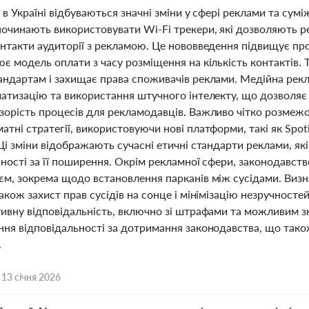
 в Україні відбуваються значні зміни у сфері реклами та су
починають використовувати Wi-Fi трекери, які дозволяють 
нтакти аудиторії з рекламою. Це нововведення підвищує проз
є модель оплати з часу розміщення на кількість контактів. Т
андартам і захищає права споживачів реклами. Медійна рек
атизацію та використання штучного інтелекту, що дозволяє 
орість процесів для рекламодавців. Важливо чітко розмежов
тні стратегії, використовуючи нові платформи, такі як Spotif
Ці зміни відображають сучасні етичні стандарти реклами, як
ності за її поширення. Окрім рекламної сфери, законодавств
м, зокрема щодо встановлення парканів між сусідами. Визна
акож захист прав сусідів на сонце і мінімізацію незручност
тивну відповідальність, включно зі штрафами та можливим з
ння відповідальності за дотримання законодавства, що тако
.
,
13 січня 2026