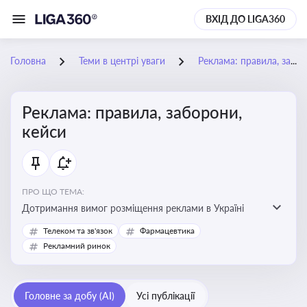
ВХІД ДО LIGA360
Головна
Теми в центрі уваги
Реклама: правила, заборони, кейси
Реклама: правила, заборони,
кейси
ПРО ЩО ТЕМА:
Дотримання вимог розміщення реклами в Україні
Телеком та зв'язок
Фармацевтика
Рекламний ринок
Головне за добу (AI)
Усі публікації