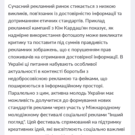
Сучасний рекламний ринок стикається з низкою
викликів, пов'язаних із достовірністю інформації та
дотриманням етичних стандартів. Приклад
рекламної кампанії з Кім Кардаш'ян показує, як
надмірне використання фотошопу може викликати
критику та поставити під сумнів правдивість
рекламних зображень, що є порушенням прав
споживачів на отримання достовірної інформації. В
Україні ці питання набувають особливої
актуальності в контексті боротьби з
недобросовісною рекламою та фейками, що
поширюються в інформаційному просторі.
Паралельно з цим, активна молодь України має
можливість долучитися до формування нових
стандартів реклами через участь у Міжнародному
молодіжному фестивалі соціальної реклами "Інший
погляд". Цей фестиваль спрямований на підтримку
креативних ідей, які висвітлюють соціально важливі