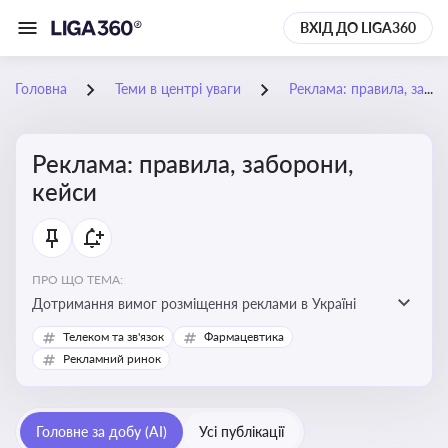
ВХІД ДО LIGA360
Головна
Теми в центрі уваги
Реклама: правила, заборони, кейси
Реклама: правила, заборони,
кейси
ПРО ЩО ТЕМА:
Дотримання вимог розміщення реклами в Україні
Телеком та зв'язок
Фармацевтика
Рекламний ринок
Головне за добу (AI)
Усі публікації