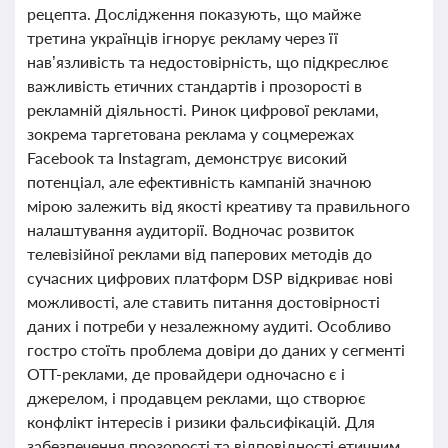
рецепта. Дослідження показують, що майже
третина українців ігнорує рекламу через її
нав’язливість та недостовірність, що підкреслює
важливість етичних стандартів і прозорості в
рекламній діяльності. Ринок цифрової реклами,
зокрема таргетована реклама у соцмережах
Facebook та Instagram, демонструє високий
потенціал, але ефективність кампаній значною
мірою залежить від якості креативу та правильного
налаштування аудиторії. Водночас розвиток
телевізійної реклами від паперових методів до
сучасних цифрових платформ DSP відкриває нові
можливості, але ставить питання достовірності
даних і потреби у незалежному аудиті. Особливо
гостро стоїть проблема довіри до даних у сегменті
OTT-реклами, де провайдери одночасно є і
джерелом, і продавцем реклами, що створює
конфлікт інтересів і ризики фальсифікацій. Для
забезпечення прозорості та відповідності етичним