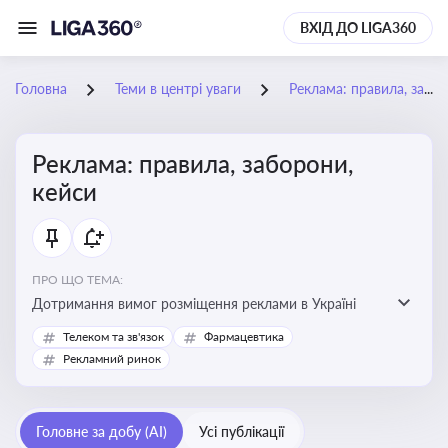
ВХІД ДО LIGA360
Головна
Теми в центрі уваги
Реклама: правила, заборони, кейси
Реклама: правила, заборони,
кейси
ПРО ЩО ТЕМА:
Дотримання вимог розміщення реклами в Україні
Телеком та зв'язок
Фармацевтика
Рекламний ринок
Головне за добу (AI)
Усі публікації