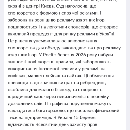
екрані в центрі Києва. Суд наголосив, що
спонсорство є формою непрямої реклами, і
заборона на зовнішню рекламу азартних ігор
поширюється і на логотипи спонсорів, що створює
важливий прецедент для ринку реклами в Україні.
Це рішення унеможливлює використання
спонсорства для обходу законодавства про рекламу
азартних ігор. У Росії з березня 2026 року набули
чинності нові жорсткі правила, які забороняють
використання іноземної лексики у рекламі, на
вивісках, маркетплейсах та сайтах. Ці обмеження
призводять до значних витрат на ребрендинг,
особливо для малого бізнесу, та створюють
юридичний хаос через невизначеність переліку
дозволених слів. Штрафи за порушення можуть
накладатися багаторазово, що посилює фінансовий
тиск на підприємців. В Україні 15 березня
відзначають Всесвітній день захисту прав