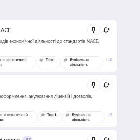
NACE
идів економічної діяльності до стандартів NACE,
о-енергетичний
Торгівля
Будівельна
+10
кс
діяльність
оформлення, анулювання ліцензій і дозволів,
о-енергетичний
Торгівля
Будівельна
+2
кс
діяльність
ні марки
+97