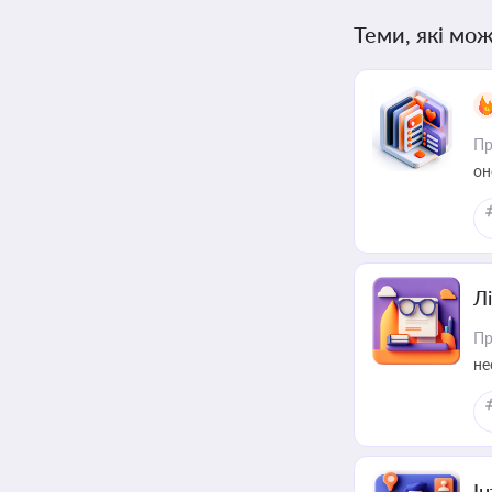
Теми, які мож
Пр
он
Лі
Пр
не
І