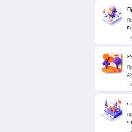
П
Пр
пу
E
Пр
до
С
Пр
ст