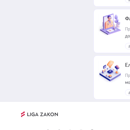
Ф
Пр
до
Е
Пр
мо