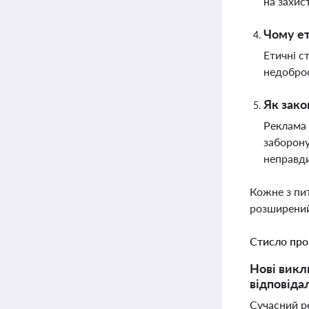
на захис
Чому ет
Етичні с
недоброс
Як зако
Реклама 
заборону
неправди
Кожне з пи
розширений
Стисло про
Нові викл
відповіда
Сучасний р