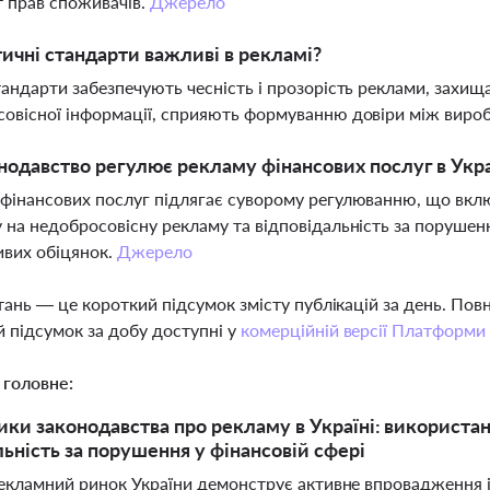
т прав споживачів.
Джерело
ичні стандарти важливі в рекламі?
тандарти забезпечують чесність і прозорість реклами, захищ
овісної інформації, сприяють формуванню довіри між вир
нодавство регулює рекламу фінансових послуг в Укра
фінансових послуг підлягає суворому регулюванню, що вклю
 на недобросовісну рекламу та відповідальність за порушен
вих обіцянок.
Джерело
тань — це короткий підсумок змісту публікацій за день. По
 підсумок за добу доступні у
комерційній версії Платформи
 головне:
ики законодавства про рекламу в Україні: використан
льність за порушення у фінансовій сфері
екламний ринок України демонструє активне впровадження і