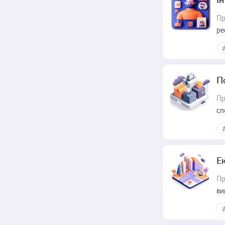
Пр
ре
за
П
Пр
сп
ре
Е
Пр
ви