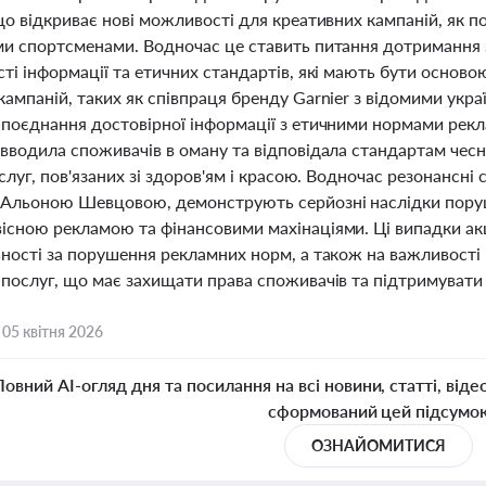
що відкриває нові можливості для креативних кампаній, як 
ми спортсменами. Водночас це ставить питання дотримання
ті інформації та етичних стандартів, які мають бути осново
кампаній, таких як співпраця бренду Garnier з відомими ук
 поєднання достовірної інформації з етичними нормами рек
 вводила споживачів в оману та відповідала стандартам чес
ослуг, пов'язаних зі здоров'ям і красою. Водночас резонансні с
Альоною Шевцовою, демонструють серйозні наслідки поруш
існою рекламою та фінансовими махінаціями. Ці випадки акц
ьності за порушення рекламних норм, а також на важливості 
послуг, що має захищати права споживачів та підтримувати 
,
05 квітня 2026
Повний AI-огляд дня та посилання на всі новини, статті, віде
сформований цей підсумо
ОЗНАЙОМИТИСЯ