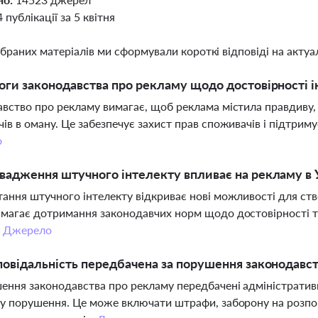
4 публікації за 5 квітня
ібраних матеріалів ми сформували короткі відповіді на актуал
оги законодавства про рекламу щодо достовірності 
вство про рекламу вимагає, щоб реклама містила правдиву,
ів в оману. Це забезпечує захист прав споживачів і підтриму
о
вадження штучного інтелекту впливає на рекламу в 
ання штучного інтелекту відкриває нові можливості для ст
магає дотримання законодавчих норм щодо достовірності т
.
Джерело
повідальність передбачена за порушення законодавс
ення законодавства про рекламу передбачені адміністративні,
у порушення. Це може включати штрафи, заборону на розпо