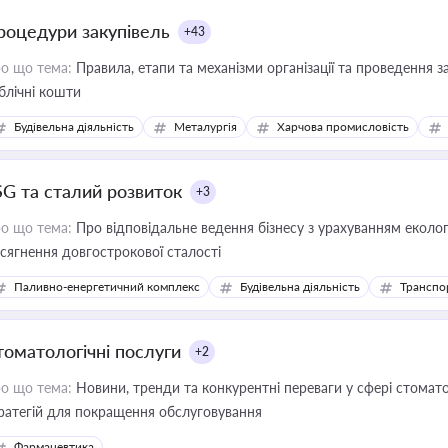
роцедури закупівель
+43
о що тема:
Правила, етапи та механізми організації та проведення за
блічні кошти
Будівельна діяльність
Металургія
Харчова промисловість
SG та сталий розвиток
+3
о що тема:
Про відповідальне ведення бізнесу з урахуванням еколог
сягнення довгострокової сталості
Паливно-енергетичний комплекс
Будівельна діяльність
Транспо
томатологічні послуги
+2
о що тема:
Новини, тренди та конкурентні переваги у сфері стомато
ратегій для покращення обслуговування
Фармацевтика