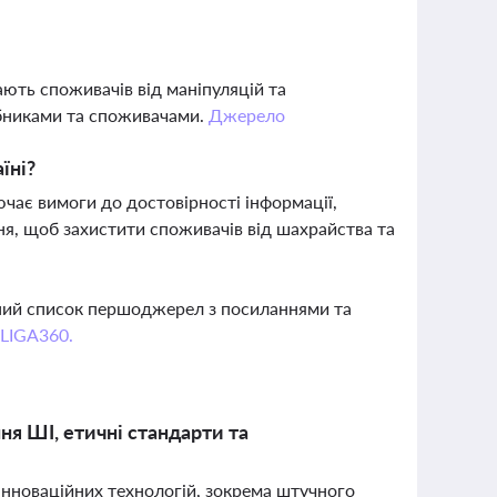
ають споживачів від маніпуляцій та
обниками та споживачами.
Джерело
їні?
чає вимоги до достовірності інформації,
ня, щоб захистити споживачів від шахрайства та
вний список першоджерел з посиланнями та
 LIGA360.
ня ШІ, етичні стандарти та
нноваційних технологій, зокрема штучного