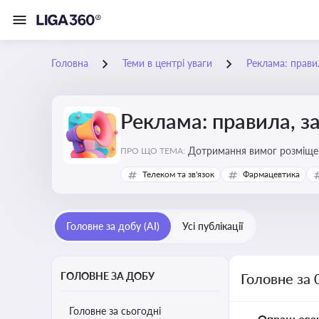
Головна
Теми в центрі уваги
Реклама: прави
Реклама: правила, з
Дотримання вимог розміщен
ПРО ЩО ТЕМА:
Телеком та зв'язок
Фармацевтика
Головне за добу (AI)
Усі публікації
ГОЛОВНЕ ЗА ДОБУ
Головне за 
Головне за сьогодні
Опрацьова