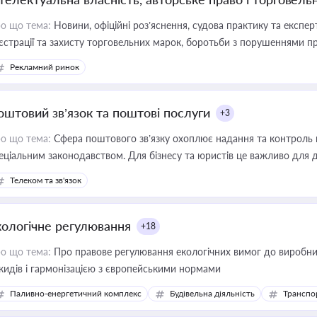
о що тема:
Новини, офіційні роз’яснення, судова практику та експер
єстрації та захисту торговельних марок, боротьби з порушеннями пра
конодавстві у цій сфері
Рекламний ринок
оштовий зв’язок та поштові послуги
+3
о що тема:
Сфера поштового зв’язку охоплює надання та контроль 
еціальним законодавством. Для бізнесу та юристів це важливо для д
єстрах і забезпечення прав споживачів.
Телеком та зв'язок
кологічне регулювання
+18
о що тема:
Про правове регулювання екологічних вимог до виробни
кидів і гармонізацією з європейськими нормами
Паливно-енергетичний комплекс
Будівельна діяльність
Транспо