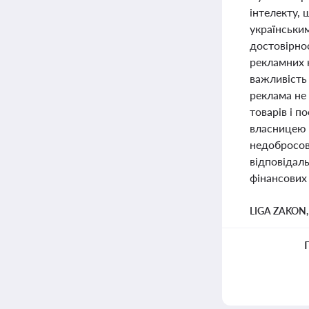
інтелекту, 
українськи
достовірнос
рекламних 
важливість
реклама не
товарів і п
власницею 
недобросов
відповідал
фінансових 
LIGA ZAKON