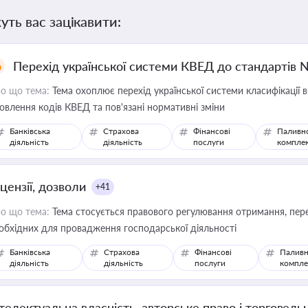
уть вас зацікавити:
Перехід української системи КВЕД до стандартів 
о що тема:
Тема охоплює перехід української системи класифікації в
овлення кодів КВЕД та пов'язані нормативні зміни
Банківська
Страхова
Фінансові
Паливн
діяльність
діяльність
послуги
компле
цензії, дозволи
+41
о що тема:
Тема стосується правового регулювання отримання, пере
обхідних для провадження господарської діяльності
Банківська
Страхова
Фінансові
Паливн
діяльність
діяльність
послуги
компле
нтелектуальна власність, авторське право і торговель