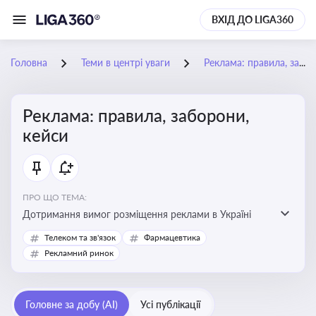
ВХІД ДО LIGA360
Головна
Теми в центрі уваги
Реклама: правила, заборони, кейси
Реклама: правила, заборони,
кейси
ПРО ЩО ТЕМА:
Дотримання вимог розміщення реклами в Україні
Телеком та зв'язок
Фармацевтика
Рекламний ринок
Головне за добу (AI)
Усі публікації