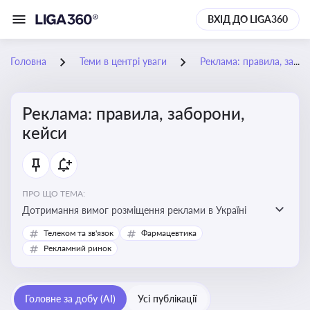
ВХІД ДО LIGA360
Головна
Теми в центрі уваги
Реклама: правила, заборони, кейси
Реклама: правила, заборони,
кейси
ПРО ЩО ТЕМА:
Дотримання вимог розміщення реклами в Україні
Телеком та зв'язок
Фармацевтика
Рекламний ринок
Головне за добу (AI)
Усі публікації