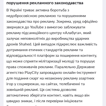
порушення рекламного законодавства
В Україні триває активна боротьба з
недобросовісною рекламою та порушеннями
законодавства про рекламу. Зокрема, уряд офіційно
звернувся до YouTube з вимогою заблокувати
рекламу підсанкційного центру «Алабуга», який
залучає неповнолітніх до виробництва ударних
дронів Shahed. Цей випадок підкреслює важливість
дотримання етичних стандартів реклами та
відповідальності платформ за поширення контенту,
що може сприяти мілітаризації молоді та порушує
права споживачів реклами. Паралельно Державне
агентство PlayCity запровадило онлайн-інструмент
для подання скарг на незаконну рекламу азартних
ігор у соцмережах, на сайтах, телебаченні та
зовнішній рекламі. Ця система дозволяє
автоматично зберігати контент, навіть якщо він
швидко зникає, і після перевірки ініціювати