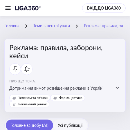
ВХІД ДО LIGA360
Головна
Теми в центрі уваги
Реклама: правила, заборони, кейси
Реклама: правила, заборони,
кейси
ПРО ЩО ТЕМА:
Дотримання вимог розміщення реклами в Україні
Телеком та зв'язок
Фармацевтика
Рекламний ринок
Головне за добу (AI)
Усі публікації