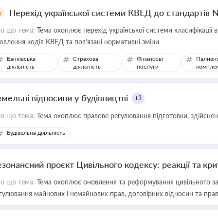
Перехід української системи КВЕД до стандартів 
о що тема:
Тема охоплює перехід української системи класифікації в
овлення кодів КВЕД та пов'язані нормативні зміни
Банківська
Страхова
Фінансові
Паливн
діяльність
діяльність
послуги
компле
емельні відносини у будівництві
+3
о що тема:
Тема охоплює правове регулювання підготовки, здійсненн
Будівельна діяльність
езонансний проєкт Цивільного кодексу: реакції та кр
о що тема:
Тема охоплює оновлення та реформування цивільного за
гулювання майнових і немайнових прав, договірних відносин та прав