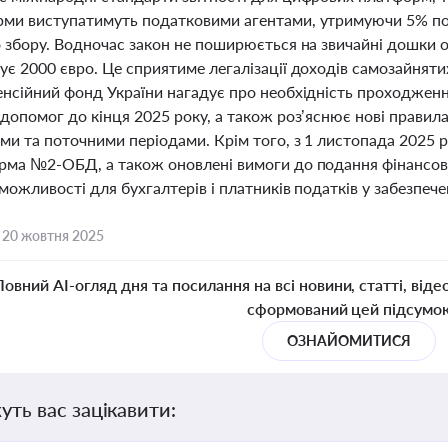
ми виступатимуть податковими агентами, утримуючи 5% под
о збору. Водночас закон не поширюється на звичайні дошки 
ує 2000 євро. Це сприятиме легалізації доходів самозайняти
енсійний фонд України нагадує про необхідність проходженн
допомог до кінця 2025 року, а також роз’яснює нові правил
и та поточними періодами. Крім того, з 1 листопада 2025 р
рма №2-ОБД, а також оновлені вимоги до подання фінансової
можливості для бухгалтерів і платників податків у забезпечен
,
20 жовтня 2025
Повний AI-огляд дня та посилання на всі новини, статті, віде
сформований цей підсумо
ОЗНАЙОМИТИСЯ
уть вас зацікавити: