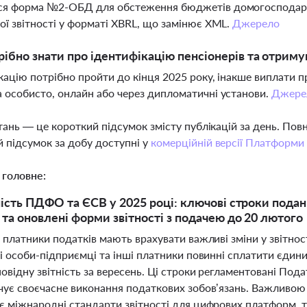
ся форма №2-ОБД для обстеження бюджетів домогосподарст
ої звітності у форматі XBRL, що замінює XML.
Джерело
ібно знати про ідентифікацію пенсіонерів та отриму
кацію потрібно пройти до кінця 2025 року, інакше виплати
 особисто, онлайн або через дипломатичні установи.
Джере
тань — це короткий підсумок змісту публікацій за день. По
 підсумок за добу доступні у
комерційній версії Платформи
 головне:
ність ПДФО та ЄСВ у 2025 році: ключові строки пода
та оновлені форми звітності з подачею до 20 лютого
 платники податків мають врахувати важливі зміни у звітнос
і особи-підприємці та інші платники повинні сплатити єдини
овідну звітність за вересень. Ці строки регламентовані Под
чує своєчасне виконання податкових зобов’язань. Важливою
 міжнародні стандарти звітності для цифрових платформ, та