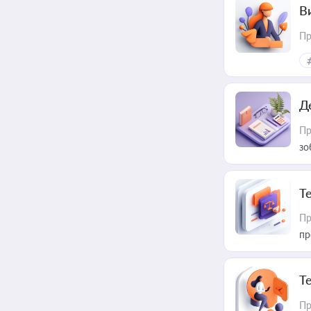
В
Пр
Д
Пр
зо
T
Пр
пр
T
Пр