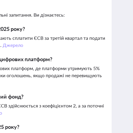
ьні запитання. Ви дізнаєтесь:
2025 року?
мають сплатити ЄСВ за третій квартал та подати
ь.
Джерело
 цифрових платформ?
фрових платформ, де платформи утримують 5%
ошки оголошень, якщо продажі не перевищують
ний фонд?
В здійснюється з коефіцієнтом 2, а за поточні
о
25 року?