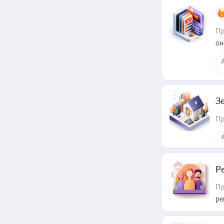
Пр
он
З
Пр
Р
Пр
ре