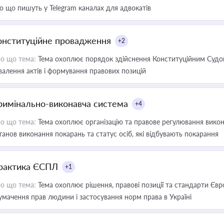
о що пишуть у Telegram каналах для адвокатів
онституційне провадження
+2
о що тема:
Тема охоплює порядок здійснення Конституційним Судом
валення актів і формування правових позицій
римінально-виконавча система
+4
о що тема:
Тема охоплює організацію та правове регулювання викона
танов виконання покарань та статус осіб, які відбувають покарання
рактика ЄСПЛ
+1
о що тема:
Тема охоплює рішення, правові позиції та стандарти Євр
умачення прав людини і застосування норм права в Україні