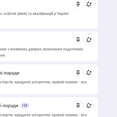
світніх рівнів та кваліфікацій в Україні
аних з іноземних джерел, визначення податкових
ння
ні поради
пертів, юридичні алгоритми, правові новини - все,
ні поради
+16
пертів, юридичні алгоритми, правові новини - все,