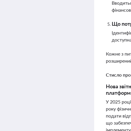
Вводить
фінансов
Що потр
Ідентифі
доступна
Кожне з пи
розширений
Стисло про
Нова звіт
платформ 
У 2025 році
року фізичн
подати відп
що забезпе
імплементує