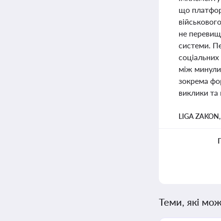
що платфор
військовог
не перевищ
системи. П
соціальних 
між минулим
зокрема фо
виклики та 
LIGA ZAKON
Теми, які мож