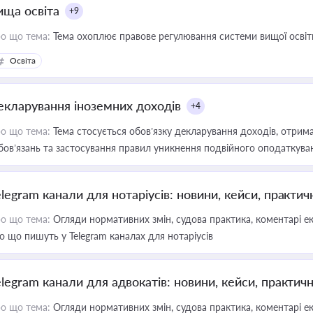
ища освіта
+9
о що тема:
Тема охоплює правове регулювання системи вищої освіти, о
Освіта
екларування іноземних доходів
+4
о що тема:
Тема стосується обов’язку декларування доходів, отрим
бов’язань та застосування правил уникнення подвійного оподаткува
elegram канали для нотаріусів: новини, кейси, практич
о що тема:
Огляди нормативних змін, судова практика, коментарі екс
о що пишуть у Telegram каналах для нотаріусів
elegram канали для адвокатів: новини, кейси, практич
о що тема:
Огляди нормативних змін, судова практика, коментарі екс