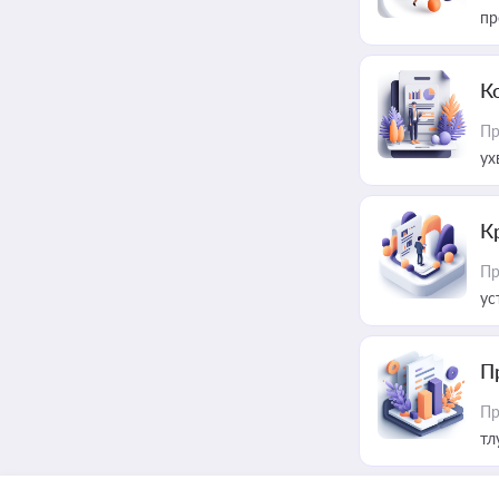
пр
К
Пр
ух
К
Пр
ус
П
Пр
тл