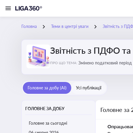
Головна
Теми в центрі уваги
Звітність з ПД
Звітність з ПДФО та
Змінено податковий період
ПРО ЩО ТЕМА:
Головне за добу (AI)
Усі публікації
ГОЛОВНЕ ЗА ДОБУ
Головне за 
Головне за сьогодні
Опрацьова
06 серпня 2026