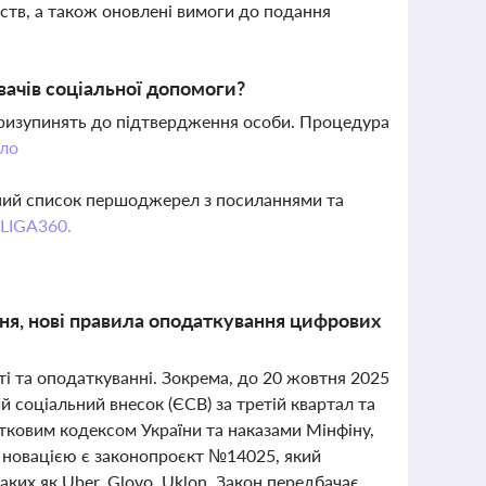
в, а також оновлені вимоги до подання
вачів соціальної допомоги?
 призупинять до підтвердження особи. Процедура
ло
вний список першоджерел з посиланнями та
 LIGA360.
ння, нові правила оподаткування цифрових
ті та оподаткуванні. Зокрема, до 20 жовтня 2025
й соціальний внесок (ЄСВ) за третій квартал та
атковим кодексом України та наказами Мінфіну,
 новацією є законопроєкт №14025, який
ких як Uber, Glovo, Uklon. Закон передбачає,