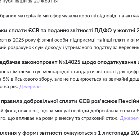
6 публікацій за 20 жовтня
ібраних матеріалів ми сформували короткі відповіді на актуал
оки сплати ЄСВ та подання звітності ПДФО у жовтні 
втня 2025 року фізичні особи-підприємці та інші платники 
ий розрахунок сум доходу і утриманого податку за вересен
едбачає законопроєкт №14025 щодо оподаткування
оєкт імплементує міжнародні стандарти звітності для ци
5% військового збору, але не поширюється на звичайні д
о на рік.
Джерело
і правила добровільної сплати ЄСВ роз’яснює Пенсій
й фонд пояснює, що за минулі періоди добровільна сплата ЄС
ого, що впливає на розмір внеску та страховий стаж.
Джерел
влення у формі звітності очікуються з 1 листопада 20