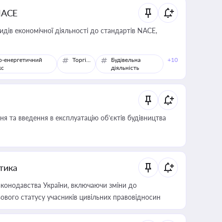
NACE
идів економічної діяльності до стандартів NACE,
о-енергетичний
Торгівля
Будівельна
+10
кс
діяльність
я та введення в експлуатацію об’єктів будівництва
итика
конодавства України, включаючи зміни до
ового статусу учасників цивільних правовідносин