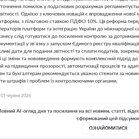
 уточнення помилок у податкових розрахунках регламентуєт
звітності. Однією з ключових новацій є впровадження нової 
атформи, з пільговою ставкою ПДФО 10%. Ця реформа перед
операторів платформ та інтеграцію України до міжнародної 
ізнесу слід готуватися до посилення контролю за дотриман
кументації у зв’язку з запуском Єдиного реєстру кваліфікац
ливі дати для подання звітності та сплати податків, зокре
і ці зміни та нововведення формують комплексний підхід до
 на підвищення прозорості, автоматизації процесів та адап
м та бухгалтерам рекомендується уважно стежити за новими
ти штрафів і проблем із контролюючими органами.
,
01 червня 2026
Повний AI-огляд дня та посилання на всі новини, статті, віде
сформований цей підсумо
ОЗНАЙОМИТИСЯ