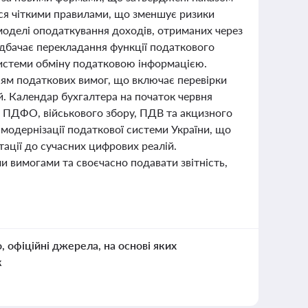
ься чіткими правилами, що зменшує ризики
моделі оподаткування доходів, отриманих через
бачає перекладання функції податкового
системи обміну податковою інформацією.
ням податкових вимог, що включає перевірки
ій. Календар бухгалтера на початок червня
ма ПДФО, військового збору, ПДВ та акцизного
 модернізації податкової системи України, що
тації до сучасних цифрових реалій.
 вимогами та своєчасно подавати звітність,
о, офіційні джерела, на основі яких
к