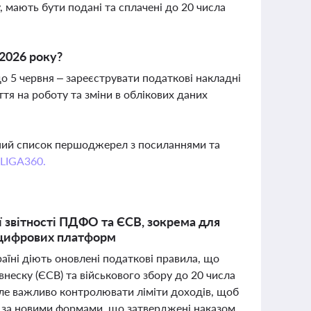
, мають бути подані та сплачені до 20 числа
 2026 року?
до 5 червня – зареєструвати податкові накладні
тя на роботу та зміни в облікових даних
вний список першоджерел з посиланнями та
 LIGA360.
ї звітності ПДФО та ЄСВ, зокрема для
і цифрових платформ
раїні діють оновлені податкові правила, що
неску (ЄСВ) та військового збору до 20 числа
але важливо контролювати ліміти доходів, щоб
я за новими формами, що затверджені наказом