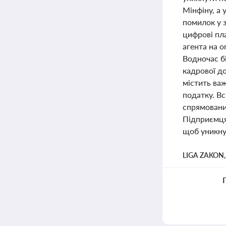
Мінфіну, а
помилок у 
цифрові пл
агента на 
Водночас б
кадрової до
містить важ
податку. Вс
спрямований
Підприємця
щоб уникну
LIGA ZAKON