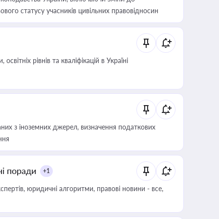
ового статусу учасників цивільних правовідносин
світніх рівнів та кваліфікацій в Україні
аних з іноземних джерел, визначення податкових
ння
ні поради
+1
пертів, юридичні алгоритми, правові новини - все,