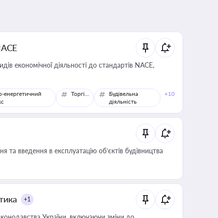
NACE
идів економічної діяльності до стандартів NACE,
о-енергетичний
Торгівля
Будівельна
+10
кс
діяльність
я та введення в експлуатацію об’єктів будівництва
итика
+1
конодавства України, включаючи зміни до