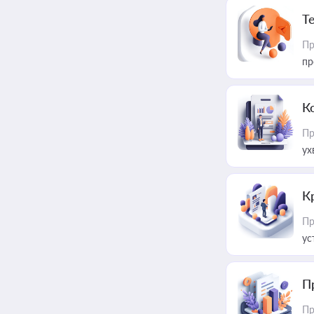
T
Пр
пр
К
Пр
ух
К
Пр
ус
П
Пр