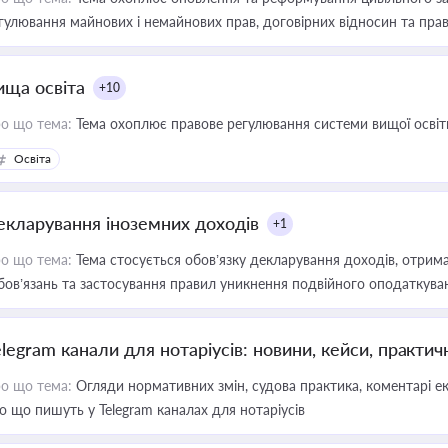
гулювання майнових і немайнових прав, договірних відносин та прав
ища освіта
+10
о що тема:
Тема охоплює правове регулювання системи вищої освіти, о
Освіта
екларування іноземних доходів
+1
о що тема:
Тема стосується обов’язку декларування доходів, отрим
бов’язань та застосування правил уникнення подвійного оподаткува
elegram канали для нотаріусів: новини, кейси, практич
о що тема:
Огляди нормативних змін, судова практика, коментарі екс
о що пишуть у Telegram каналах для нотаріусів