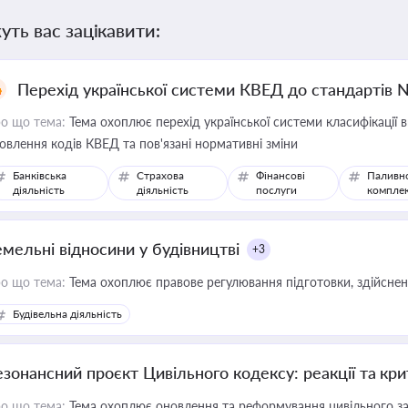
уть вас зацікавити:
Перехід української системи КВЕД до стандартів 
о що тема:
Тема охоплює перехід української системи класифікації в
овлення кодів КВЕД та пов'язані нормативні зміни
Банківська
Страхова
Фінансові
Паливн
діяльність
діяльність
послуги
компле
емельні відносини у будівництві
+3
о що тема:
Тема охоплює правове регулювання підготовки, здійсненн
Будівельна діяльність
езонансний проєкт Цивільного кодексу: реакції та кр
о що тема:
Тема охоплює оновлення та реформування цивільного за