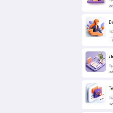
ре
В
Пр
Д
Пр
зо
T
Пр
пр