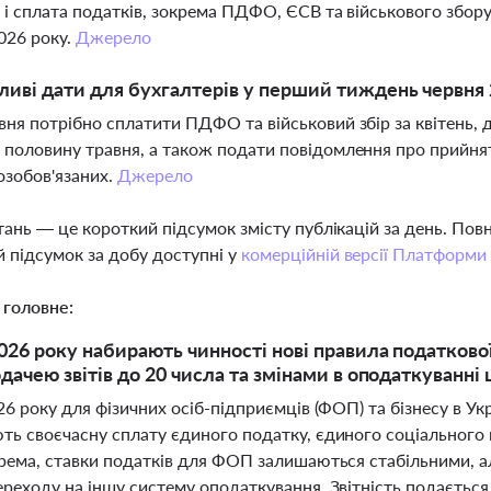
ь і сплата податків, зокрема ПДФО, ЄСВ та військового збору
026 року.
Джерело
ливі дати для бухгалтерів у перший тиждень червня
вня потрібно сплатити ПДФО та військовий збір за квітень, 
 половину травня, а також подати повідомлення про прийнят
озобов'язаних.
Джерело
тань — це короткий підсумок змісту публікацій за день. По
 підсумок за добу доступні у
комерційній версії Платформи
 головне:
2026 року набирають чинності нові правила податково
одачею звітів до 20 числа та змінами в оподаткуванн
26 року для фізичних осіб-підприємців (ФОП) та бізнесу в Ук
ь своєчасну сплату єдиного податку, єдиного соціального в
крема, ставки податків для ФОП залишаються стабільними, 
ереходу на іншу систему оподаткування. Звітність подаєтьс