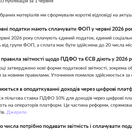
10 публікацій за 1 червня
ібраних матеріалів ми сформували короткі відповіді на актуал
овні податки мають сплачувати ФОП у червні 2026 ро
рвні 2026 року сплачують єдиний податок, єдиний соціальни
 від групи ФОП, а сплата має бути здійснена до 20 числа мі
і правила звітності щодо ПДФО та ЄСВ діють у 2026 р
оці затверджено нові форми податкової звітності, зокрема о
 за новими правилами. Уточнення помилок здійснюється з
юється в оподаткуванні доходів через цифрові плат
я пільгова ставка ПДФО 10% для доходів через цифрові пл
ть на операторів платформ. Це частина реформи, спрямован
ів.
Джерело
о числа потрібно подавати звітність і сплачувати под