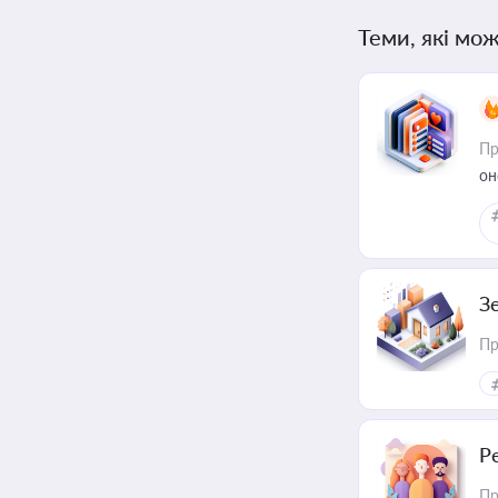
Теми, які мож
Пр
он
З
Пр
Р
Пр