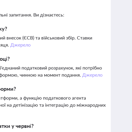
ьні запитання. Ви дізнаєтесь:
ку?
й внесок (ЄСВ) та військовий збір. Ставки
сяця.
Джерело
оці?
б'єднаний податковий розрахунок, які потрібно
а формою, чинною на момент подання.
Джерело
форми?
атформи, а функцію податкового агента
ої на детінізацію та інтеграцію до міжнародних
атки у червні?