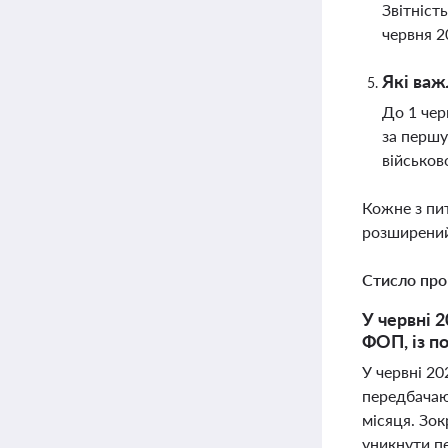
Звітніст
червня 2
Які важ
До 1 чер
за першу
військов
Кожне з пи
розширений
Стисло про
У червні 
ФОП, із п
У червні 20
передбачают
місяця. Зо
уникнути п