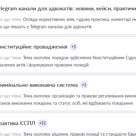
elegram канали для адвокатів: новини, кейси, практич
о що тема:
Огляди нормативних змін, судова практика, коментарі екс
о що пишуть у Telegram каналах для адвокатів
онституційне провадження
+1
о що тема:
Тема охоплює порядок здійснення Конституційним Судом
валення актів і формування правових позицій
римінально-виконавча система
+1
о що тема:
Тема охоплює організацію та правове регулювання викона
танов виконання покарань та статус осіб, які відбувають покарання
рактика ЄСПЛ
+11
о що тема:
Тема охоплює рішення, правові позиції та стандарти Євр