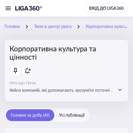
ВХІД ДО LIGA360
Головна
Теми в центрі уваги
Корпоративна культура та цінності
Корпоративна культура та
цінності
ПРО ЩО ТЕМА:
Кейси компаній, які допомагають зрозуміти поточні
тренди та очікування суспільства, що сприяють
адаптації корпоративної стратегії до змінюваного
бізнес-середовища
Головне за добу (AI)
Усі публікації