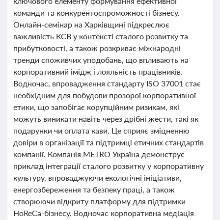
ключового елементу формування ефективної
команди та конкурентоспроможності бізнесу.
Онлайн-семінар на Харківщині підкреслює
важливість КСВ у контексті сталого розвитку та
прибутковості, а також розкриває міжнародні
тренди споживчих уподобань, що впливають на
корпоративний імідж і лояльність працівників.
Водночас, впровадження стандарту ISO 37001 стає
необхідним для побудови прозорої корпоративної
етики, що запобігає корупційним ризикам, які
можуть виникати навіть через дрібні жести, такі як
подарунки чи оплата кави. Це сприяє зміцненню
довіри в організації та підтримці етичних стандартів
компанії. Компанія METRO Україна демонструє
приклад інтеграції сталого розвитку у корпоративну
культуру, впроваджуючи екологічні ініціативи,
енергозбереження та безпеку праці, а також
створюючи відкриту платформу для підтримки
HoReCa-бізнесу. Водночас корпоративна медіація