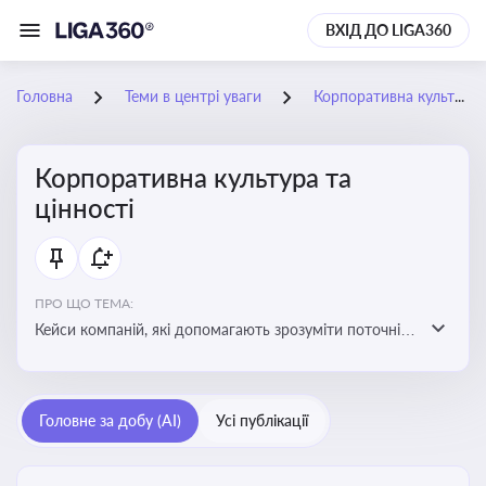
ВХІД ДО LIGA360
Головна
Теми в центрі уваги
Корпоративна культура та цінності
Корпоративна культура та
цінності
ПРО ЩО ТЕМА:
Кейси компаній, які допомагають зрозуміти поточні
тренди та очікування суспільства, що сприяють
адаптації корпоративної стратегії до змінюваного
бізнес-середовища
Головне за добу (AI)
Усі публікації