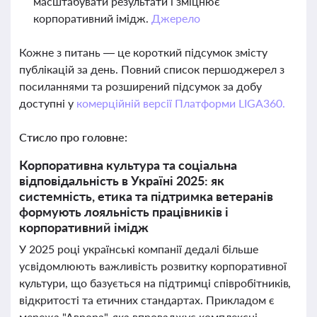
масштабувати результати і зміцнює
корпоративний імідж.
Джерело
Кожне з питань — це короткий підсумок змісту
публікацій за день. Повний список першоджерел з
посиланнями та розширений підсумок за добу
доступні у
комерційній версії Платформи LIGA360.
Стисло про головне:
Корпоративна культура та соціальна
відповідальність в Україні 2025: як
системність, етика та підтримка ветеранів
формують лояльність працівників і
корпоративний імідж
У 2025 році українські компанії дедалі більше
усвідомлюють важливість розвитку корпоративної
культури, що базується на підтримці співробітників,
відкритості та етичних стандартах. Прикладом є
мережа "Аврора", яка впроваджує комплексні