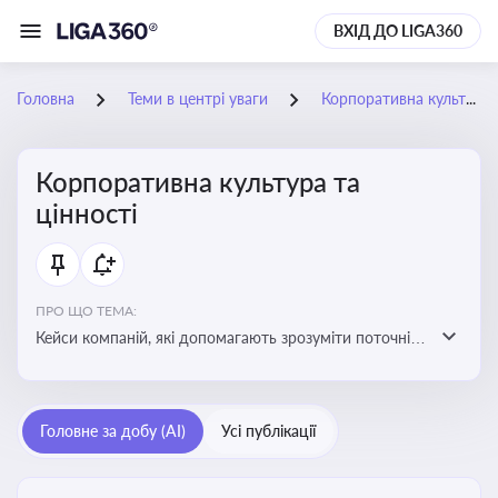
ВХІД ДО LIGA360
Головна
Теми в центрі уваги
Корпоративна культура та цінності
Корпоративна культура та
цінності
ПРО ЩО ТЕМА:
Кейси компаній, які допомагають зрозуміти поточні
тренди та очікування суспільства, що сприяють
адаптації корпоративної стратегії до змінюваного
бізнес-середовища
Головне за добу (AI)
Усі публікації