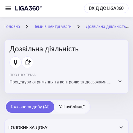
ВХІД ДО LIGA360
Головна
Теми в центрі уваги
Дозвільна діяльність
Дозвільна діяльність
ПРО ЩО ТЕМА:
Процедури отримання та контролю за дозволами,
необхідними для ведення бізнесу або виконання
певних видів робіт. Важливо слідкувати за змінами у
законодавстві, щоб уникнути порушень та
Головне за добу (AI)
Усі публікації
забезпечити відповідність вимогам регуляторних
органів
ГОЛОВНЕ ЗА ДОБУ