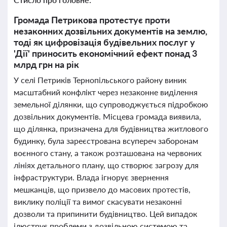
Громада Петрикова протестує проти
незаконних дозвільних документів на землю,
тоді як цифровізація будівельних послуг у
'Дії' приносить економічний ефект понад 3
млрд грн на рік
У селі Петриків Тернопільського району виник
масштабний конфлікт через незаконне виділення
земельної ділянки, що супроводжується підробкою
дозвільних документів. Місцева громада виявила,
що ділянка, призначена для будівництва житлового
будинку, була зареєстрована всупереч заборонам
воєнного стану, а також розташована на червоних
лініях детального плану, що створює загрозу для
інфраструктури. Влада ігнорує звернення
мешканців, що призвело до масових протестів,
виклику поліції та вимог скасувати незаконні
дозволи та припинити будівництво. Цей випадок
ілюструє проблеми з дозвільною системою та