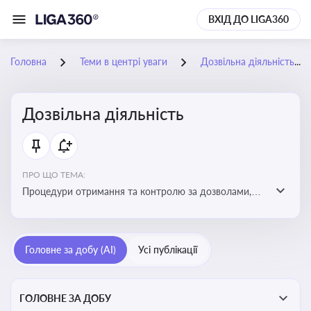
ВХІД ДО LIGA360
Головна
Теми в центрі уваги
Дозвільна діяльність
Дозвільна діяльність
ПРО ЩО ТЕМА:
Процедури отримання та контролю за дозволами,
необхідними для ведення бізнесу або виконання
певних видів робіт. Важливо слідкувати за змінами у
законодавстві, щоб уникнути порушень та
Головне за добу (AI)
Усі публікації
забезпечити відповідність вимогам регуляторних
органів
ГОЛОВНЕ ЗА ДОБУ