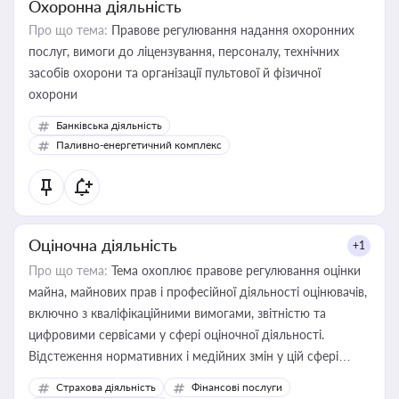
Охоронна діяльність
Про що тема:
Правове регулювання надання охоронних
послуг, вимоги до ліцензування, персоналу, технічних
засобів охорони та організації пультової й фізичної
охорони
Банківська діяльність
Паливно-енергетичний комплекс
Оціночна діяльність
+1
Про що тема:
Тема охоплює правове регулювання оцінки
майна, майнових прав і професійної діяльності оцінювачів,
включно з кваліфікаційними вимогами, звітністю та
цифровими сервісами у сфері оціночної діяльності.
Відстеження нормативних і медійних змін у цій сфері
корисне для власника бізнесу, керівника, юриста або
Страхова діяльність
Фінансові послуги
бухгалтера під час оподаткування, приватизації, оренди