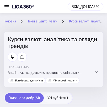
ВХІД ДО LIGA360
Головна
Теми в центрі уваги
Курси валют: аналітика та огляди трендів
Курси валют: аналітика та огляди
трендів
ПРО ЩО ТЕМА:
Аналітика, яка дозволяє правильно оцінювати
фінансові ризики та планувати витрати. Зміни в
Банківська діяльність
Фінансові послуги
курсах валют можуть вплинути на собівартість
продукції, ціни та прибутковість компанії
Головне за добу (AI)
Усі публікації