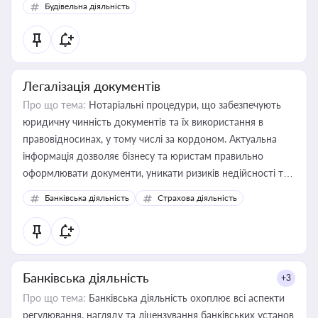
Будівельна діяльність
державного майна, корпоративних угод і перевірки
статусу суб'єктів оціночної діяльності
Легалізація документів
Про що тема:
Нотаріальні процедури, що забезпечують
юридичну чинність документів та їх використання в
правовідносинах, у тому числі за кордоном. Актуальна
інформація дозволяє бізнесу та юристам правильно
оформлювати документи, уникати ризиків недійсності та
забезпечувати їх належне прийняття органами влади та
Банківська діяльність
Страхова діяльність
контрагентами
Банківська діяльність
+3
Про що тема:
Банківська діяльність охоплює всі аспекти
регулювання, нагляду та ліцензування банківських установ